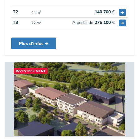
T2
140 700
€
➔
2
44 m
T3
A partir de
275 100
€
➔
2
72 m
Plus d'infos ➔
INVESTISSEMENT