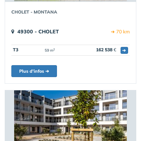
CHOLET - MONTANA
49300 - CHOLET
➔ 70 km
T3
162 538
€
➔
2
59 m
Plus d'infos ➔