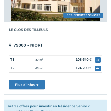
RÉS. SERVICES SENIORS
LE CLOS DES TILLEULS
79000 - NIORT
T1
108 640
€
➔
2
32 m
T2
124 200
€
➔
2
43 m
Plus d'infos ➔
Autres
offres pour investir en Résidence Senior
à