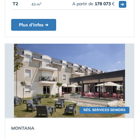
T2
A partir de
178 073
€
➔
2
43 m
Plus d'infos ➔
RÉS. SERVICES SENIORS
MONTANA