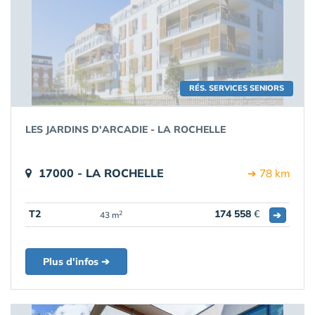
RÉS. SERVICES SENIORS
LES JARDINS D'ARCADIE - LA ROCHELLE
17000 - LA ROCHELLE
➔ 78 km
T2
174 558
€
➔
2
43 m
Plus d'infos ➔