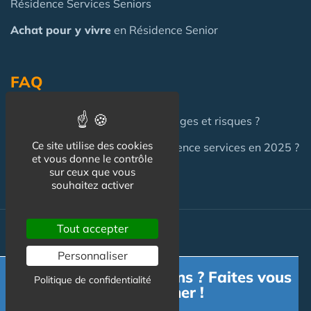
Résidence Services Seniors
Achat pour y vivre
en Résidence Senior
FAQ
Investir en Résidence Senior : pièges et risques ?
Ce site utilise des cookies
Investir en LMNP dans une résidence services en 2025 ?
et vous donne le contrôle
sur ceux que vous
souhaitez activer
Tout accepter
Actualité
Personnaliser
Actualité
Besoin d'informations ? Faites vous
Politique de confidentialité
accompagner !
Flux RSS