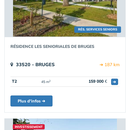
RÉS. SERVICES SENIORS
RÉSIDENCE LES SENIORIALES DE BRUGES
33520 - BRUGES
➔ 187 km
T2
159 000
€
➔
2
45 m
Plus d'infos ➔
INVESTISSEMENT