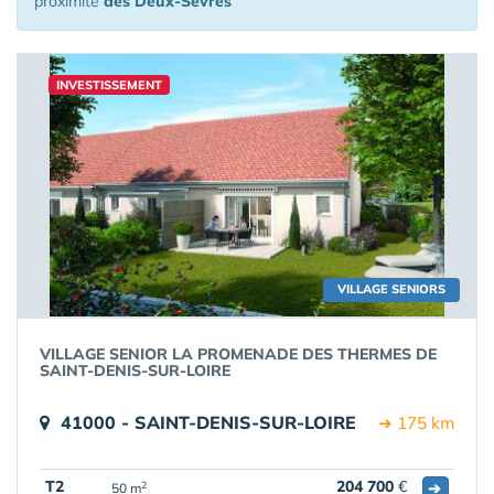
proximité
des Deux-Sèvres
INVESTISSEMENT
VILLAGE SENIORS
VILLAGE SENIOR LA PROMENADE DES THERMES DE
SAINT-DENIS-SUR-LOIRE
41000 - SAINT-DENIS-SUR-LOIRE
➔ 175 km
T2
204 700
€
➔
2
50 m