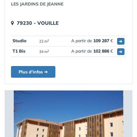
LES JARDINS DE JEANNE
79230 - VOUILLE
Studio
A partir de
109 287
€
➔
2
22 m
T1 Bis
A partir de
102 886
€
➔
2
34 m
Plus d'infos ➔