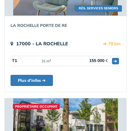
RÉS. SERVICES SENIORS
LA ROCHELLE PORTE DE RE
17000 - LA ROCHELLE
➔ 78 km
T1
155 000
€
➔
2
31 m
Plus d'infos ➔
PROPRIÉTAIRE OCCUPANT