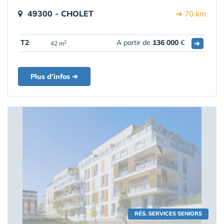
49300 - CHOLET
➔ 70 km
T2
A partir de
136 000
€
➔
2
42 m
Plus d'infos ➔
RÉS. SERVICES SENIORS