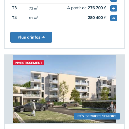
T3
A partir de
276 700
€
➔
2
72 m
T4
280 400
€
➔
2
81 m
Plus d'infos ➔
INVESTISSEMENT
RÉS. SERVICES SENIORS