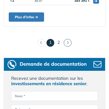
T2
183 391
€
➔
2
49 m
Plus d'infos ➔
(courant)
1
2
Demande de documentation
Recevez une documentation sur les
investissements en résidence senior
.
Nom *