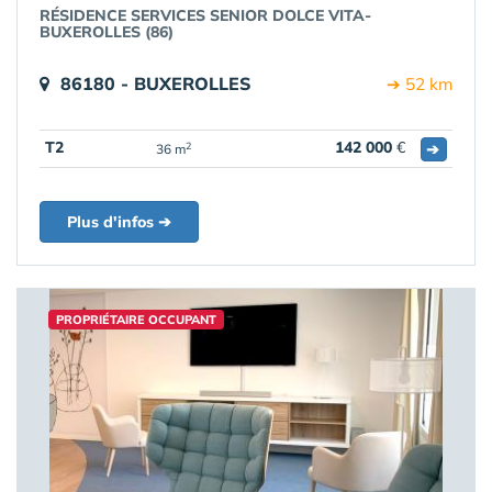
RÉSIDENCE SERVICES SENIOR DOLCE VITA-
BUXEROLLES (86)
86180 - BUXEROLLES
➔ 52 km
T2
142 000
€
➔
2
36 m
Plus d'infos ➔
PROPRIÉTAIRE OCCUPANT