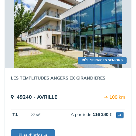
RÉS. SERVICES SENIORS
LES TEMPLITUDES ANGERS EX GIRANDIERES
49240 - AVRILLE
➔ 108 km
T1
A partir de
116 240
€
➔
2
27 m
Plus d'infos ➔