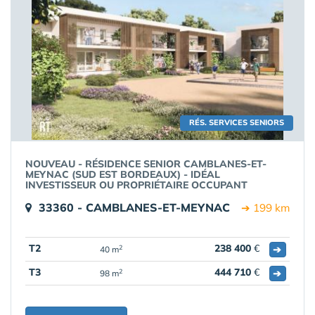
RÉS. SERVICES SENIORS
NOUVEAU - RÉSIDENCE SENIOR CAMBLANES-ET-
MEYNAC (SUD EST BORDEAUX) - IDÉAL
INVESTISSEUR OU PROPRIÉTAIRE OCCUPANT
33360 - CAMBLANES-ET-MEYNAC
➔ 199 km
T2
238 400
€
➔
2
40 m
T3
444 710
€
➔
2
98 m