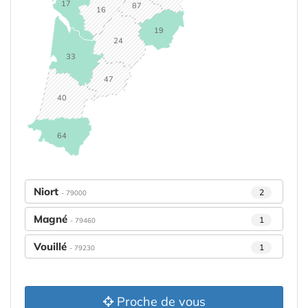
17
87
16
19
24
33
47
40
64
Niort
2
- 79000
Magné
1
- 79460
Vouillé
1
- 79230
Proche de vous