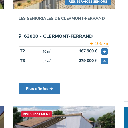
RÉS. SERVICES SENIORS
LES SENIORIALES DE CLERMONT-FERRAND
63000 - CLERMONT-FERRAND
➔ 105 km
T2
167 900
€
➔
2
40 m
T3
279 000
€
➔
2
57 m
Plus d'infos ➔
INVESTISSEMENT