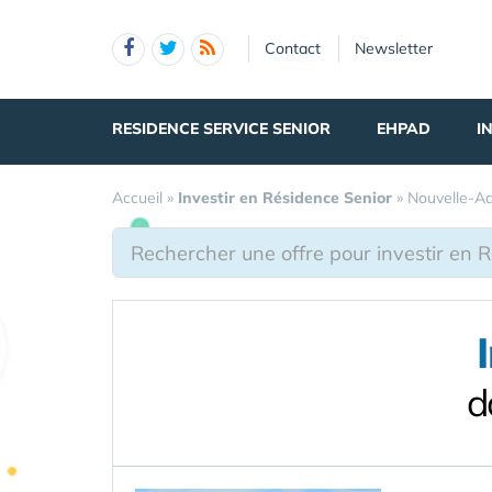
Panneau de gestion des cookies
Contact
Newsletter
RESIDENCE SERVICE SENIOR
EHPAD
I
Accueil
»
Investir en Résidence Senior
»
Nouvelle-Aq
d