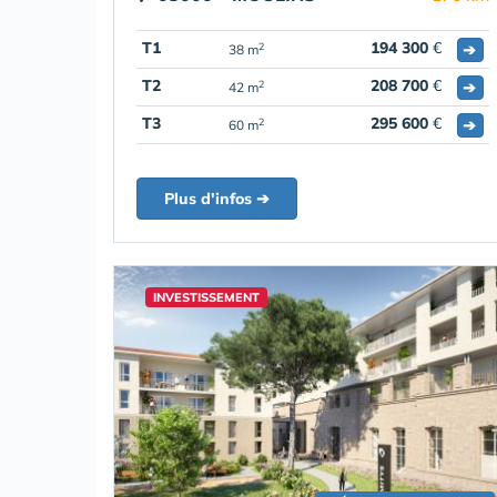
T1
194 300
€
➔
2
38 m
T2
208 700
€
➔
2
42 m
T3
295 600
€
➔
2
60 m
Plus d'infos ➔
INVESTISSEMENT