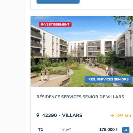
INVESTISSEMENT
RÉS. SERVICES SENIORS
RÉSIDENCE SERVICES SENIOR DE VILLARS
42390 - VILLARS
➔ 194 km
T1
176 000
€
➔
2
30 m