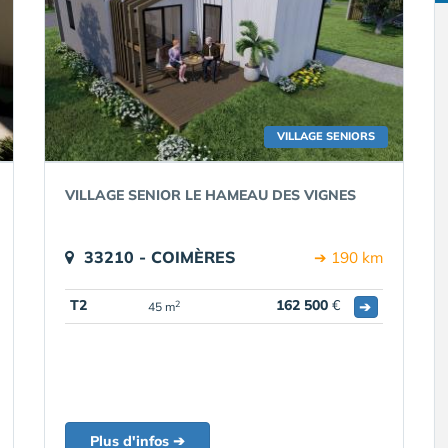
VILLAGE SENIORS
VILLAGE SENIOR LE HAMEAU DES VIGNES
33210 - COIMÈRES
➔ 190 km
T2
162 500
€
➔
2
45 m
Plus d'infos ➔