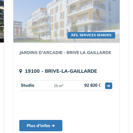
RÉS. SERVICES SENIORS
JARDINS D'ARCADIE - BRIVE LA GAILLARDE
19100 - BRIVE-LA-GAILLARDE
Studio
92 820
€
➔
2
25 m
Plus d'infos ➔