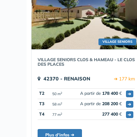
VILLAGE SENIORS
VILLAGE SENIORS CLOS & HAMEAU - LE CLOS
DES PLACES
42370 - RENAISON
➔ 177 km
T2
A partir de
178 400
€
➔
2
50 m
T3
A partir de
208 200
€
➔
2
58 m
T4
277 400
€
➔
2
77 m
Plus d'infos ➔