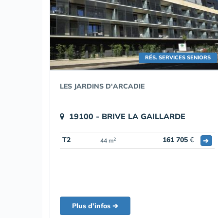
RÉS. SERVICES SENIORS
LES JARDINS D'ARCADIE
19100 - BRIVE LA GAILLARDE
T2
161 705
€
➔
2
44 m
Plus d'infos ➔