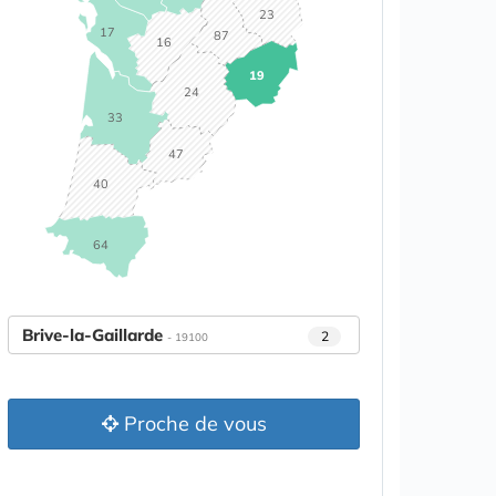
23
17
87
16
19
24
33
47
40
64
Brive-la-Gaillarde
2
- 19100
Proche de vous