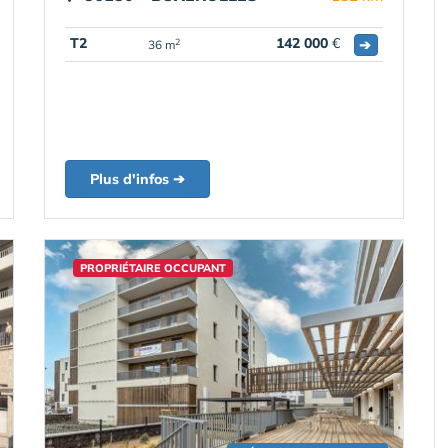
T2
142 000
€
➔
2
36 m
Plus d'infos ➔
PROPRIÉTAIRE OCCUPANT