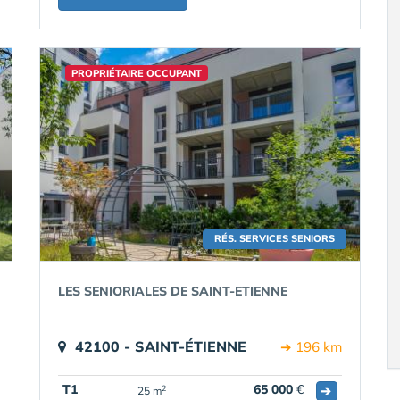
PROPRIÉTAIRE OCCUPANT
RÉS. SERVICES SENIORS
LES SENIORIALES DE SAINT-ETIENNE
42100 - SAINT-ÉTIENNE
➔ 196 km
T1
65 000
€
➔
2
25 m