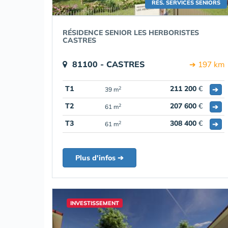
RÉS. SERVICES SENIORS
RÉSIDENCE SENIOR LES HERBORISTES
CASTRES
81100 - CASTRES
➔ 197 km
T1
211 200
€
➔
2
39 m
T2
207 600
€
➔
2
61 m
T3
308 400
€
➔
2
61 m
Plus d'infos ➔
INVESTISSEMENT