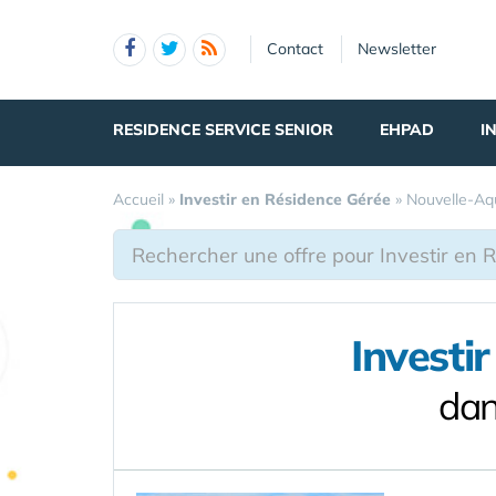
Panneau de gestion des cookies
Contact
Newsletter
RESIDENCE SERVICE SENIOR
EHPAD
I
Accueil
»
Investir en Résidence Gérée
»
Nouvelle-Aq
Investi
dan