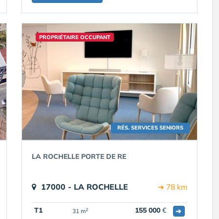
PROPRIÉTAIRE OCCUPANT
RÉS. SERVICES SENIORS
LA ROCHELLE PORTE DE RE
17000 - LA ROCHELLE
➔ 78 km
T1
155 000
€
➔
2
31 m