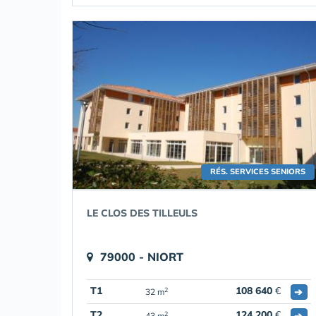
RÉS. SERVICES SENIORS
LE CLOS DES TILLEULS
79000 - NIORT
T1
108 640
€
➔
2
32 m
T2
124 200
€
➔
2
43 m