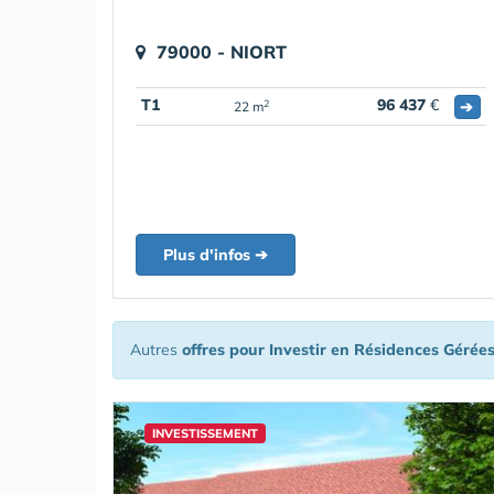
79000 - NIORT
T1
96 437
€
➔
2
22 m
Plus d'infos ➔
Autres
offres pour Investir en Résidences Gérée
INVESTISSEMENT