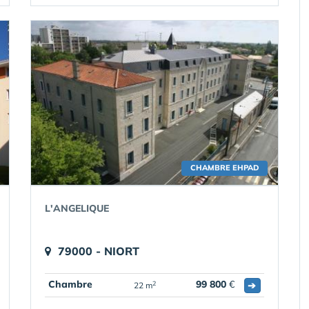
CHAMBRE EHPAD
L'ANGELIQUE
79000 - NIORT
Chambre
99 800
€
➔
2
22 m