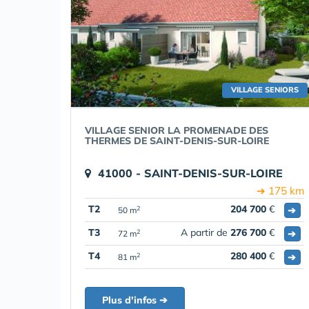
VILLAGE SENIORS
VILLAGE SENIOR LA PROMENADE DES
THERMES DE SAINT-DENIS-SUR-LOIRE
41000 - SAINT-DENIS-SUR-LOIRE
➔ 175 km
T2
204 700
€
➔
2
50 m
T3
A partir de
276 700
€
➔
2
72 m
T4
280 400
€
➔
2
81 m
Plus d'infos ➔