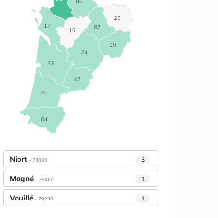
86
23
17
87
16
19
24
33
47
40
64
Niort
3
- 79000
Magné
1
- 79460
Vouillé
1
- 79230