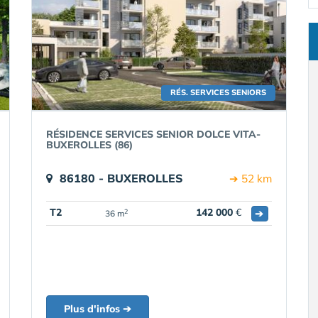
RÉS. SERVICES SENIORS
RÉSIDENCE SERVICES SENIOR DOLCE VITA-
BUXEROLLES (86)
86180 - BUXEROLLES
➔ 52 km
T2
142 000
€
➔
2
36 m
Plus d'infos ➔