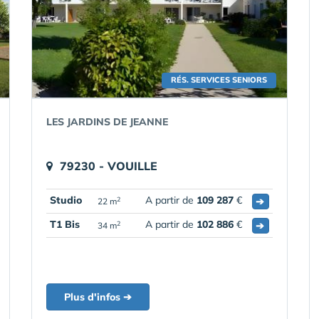
RÉS. SERVICES SENIORS
LES JARDINS DE JEANNE
79230 - VOUILLE
Studio
A partir de
109 287
€
➔
2
22 m
T1 Bis
A partir de
102 886
€
➔
2
34 m
Plus d'infos ➔