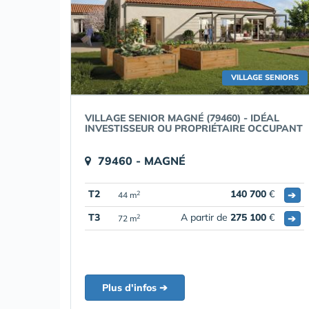
VILLAGE SENIORS
VILLAGE SENIOR MAGNÉ (79460) - IDÉAL
INVESTISSEUR OU PROPRIÉTAIRE OCCUPANT
79460 - MAGNÉ
T2
140 700
€
➔
2
44 m
T3
A partir de
275 100
€
➔
2
72 m
Plus d'infos ➔