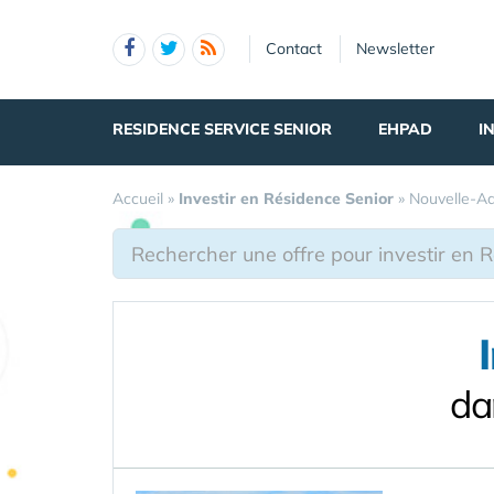
Panneau de gestion des cookies
Contact
Newsletter
RESIDENCE SERVICE SENIOR
EHPAD
I
Accueil
»
Investir en Résidence Senior
»
Nouvelle-Aq
da