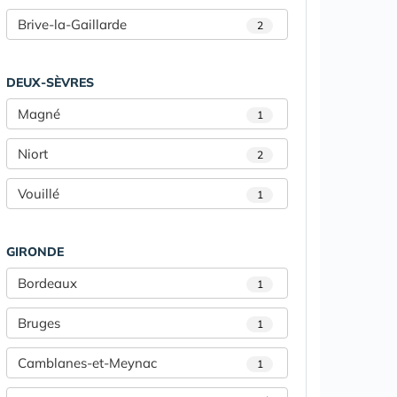
Brive-la-Gaillarde
2
DEUX-SÈVRES
Magné
1
Niort
2
Vouillé
1
GIRONDE
Bordeaux
1
Bruges
1
Camblanes-et-Meynac
1