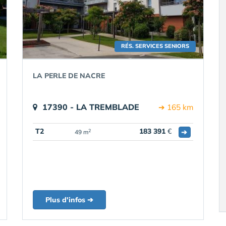
RÉS. SERVICES SENIORS
LA PERLE DE NACRE
17390 - LA TREMBLADE
➔ 165 km
T2
183 391
€
➔
2
49 m
Plus d'infos ➔