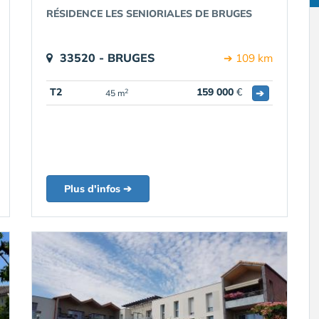
RÉSIDENCE LES SENIORIALES DE BRUGES
33520 - BRUGES
➔ 109 km
T2
159 000
€
➔
2
45 m
Plus d'infos ➔