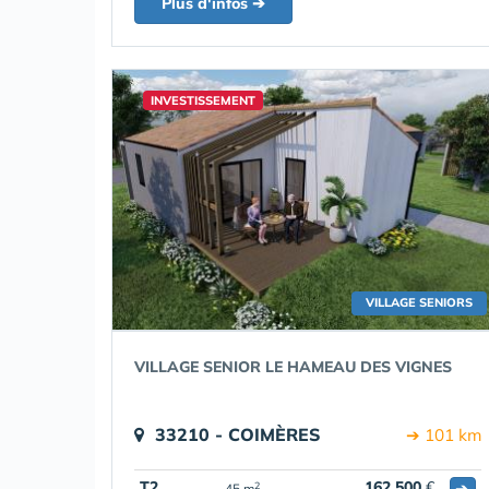
Plus d'infos ➔
INVESTISSEMENT
VILLAGE SENIORS
VILLAGE SENIOR LE HAMEAU DES VIGNES
33210 - COIMÈRES
➔ 101 km
T2
162 500
€
➔
2
45 m