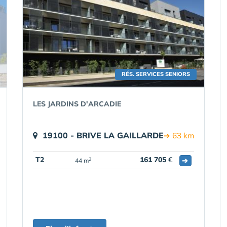
RÉS. SERVICES SENIORS
LES JARDINS D'ARCADIE
19100 - BRIVE LA GAILLARDE
➔ 63 km
T2
161 705
€
➔
2
44 m