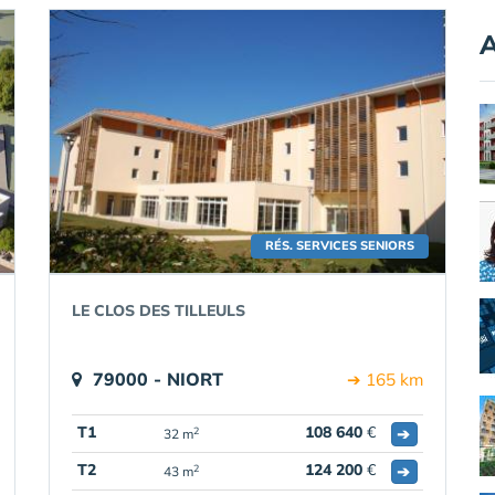
A
RÉS. SERVICES SENIORS
LE CLOS DES TILLEULS
79000 - NIORT
➔ 165 km
T1
108 640
€
➔
2
32 m
T2
124 200
€
➔
2
43 m