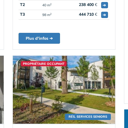
T2
238 400
€
➔
2
40 m
T3
444 710
€
➔
2
98 m
Plus d'infos ➔
PROPRIÉTAIRE OCCUPANT
RÉS. SERVICES SENIORS