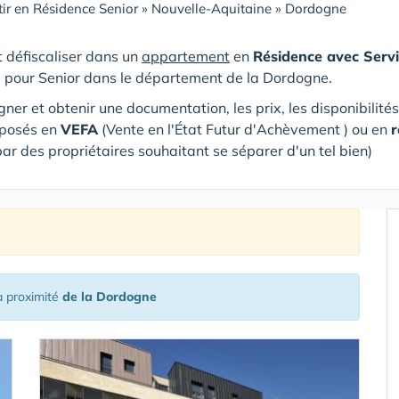
tir en Résidence Senior
»
Nouvelle-Aquitaine
»
Dordogne
et défiscaliser dans un
appartement
en
Résidence avec Servi
e pour Senior
dans le département de la Dordogne
.
gner et obtenir une documentation, les prix, les disponibilité
oposés en
VEFA
(V
ente en l'État Futur d'Achèvement ) ou en
r
par des propriétaires souhaitant se séparer d'un tel bien)
 proximité
de la Dordogne