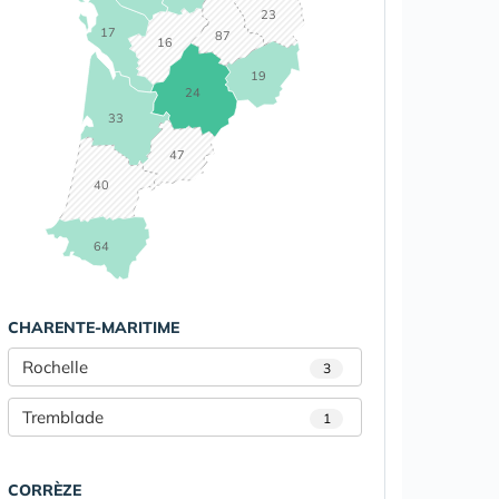
23
17
87
16
19
24
33
47
40
64
CHARENTE-MARITIME
Rochelle
3
Tremblade
1
CORRÈZE