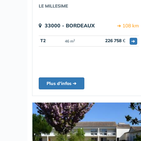
LE MILLESIME
33000 - BORDEAUX
➔ 108 km
T2
226 758
€
➔
2
46 m
Plus d'infos ➔