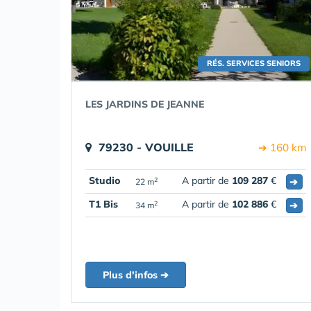
RÉS. SERVICES SENIORS
LES JARDINS DE JEANNE
79230 - VOUILLE
➔ 160 km
Studio
A partir de
109 287
€
➔
2
22 m
T1 Bis
A partir de
102 886
€
➔
2
34 m
Plus d'infos ➔