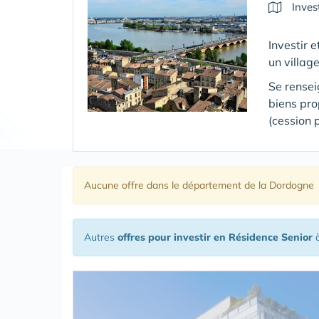
Inves
Investir 
un villag
Se rensei
biens pr
(cession 
Aucune offre
dans le département de la Dordogne
Autres
offres pour investir en Résidence Senior
à