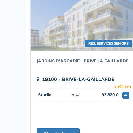
RÉS. SERVICES SENIORS
JARDINS D'ARCADIE - BRIVE LA GAILLARDE
19100 - BRIVE-LA-GAILLARDE
➔ 63 km
Studio
92 820
€
➔
2
25 m