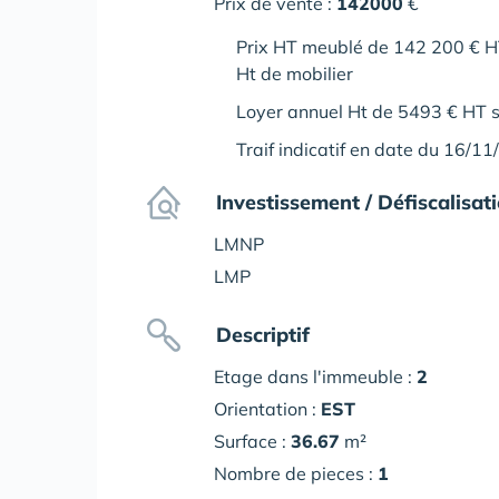
Prix de vente :
142000
€
Prix HT meublé de 142 200 € HT
Ht de mobilier
Loyer annuel Ht de 5493 € HT s
Traif indicatif en date du 16/1
Investissement / Défiscalisat
LMNP
LMP
Descriptif
Etage dans l'immeuble :
2
Orientation :
EST
Surface :
36.67
m²
Nombre de pieces :
1