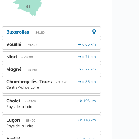
64
Buxerolles
- 86180
Vouillé
➔ à 65 km.
- 79230
Niort
➔ à 71 km.
- 79000
Magné
➔ à 77 km.
- 79460
Chambray-lès-Tours
➔ à 85 km.
- 37170
Centre-Val de Loire
Cholet
➔ à 106 km.
- 49280
Pays de la Loire
Luçon
➔ à 118 km.
- 85400
Pays de la Loire