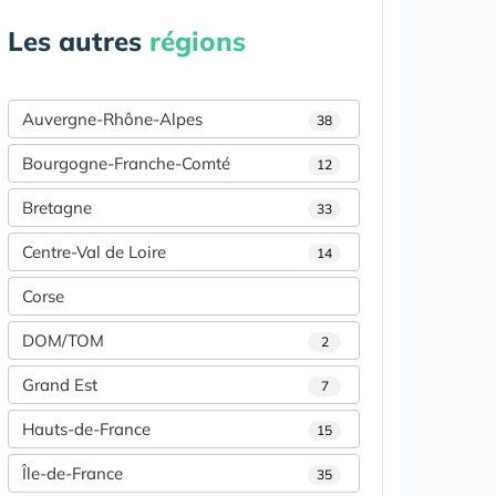
Les autres
régions
Auvergne-Rhône-Alpes
38
Bourgogne-Franche-Comté
12
Bretagne
33
Centre-Val de Loire
14
Corse
DOM/TOM
2
Grand Est
7
Hauts-de-France
15
Île-de-France
35