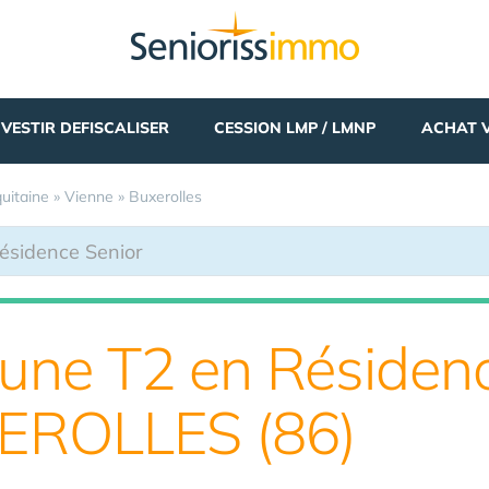
NVESTIR DEFISCALISER
CESSION LMP / LMNP
ACHAT 
uitaine
»
Vienne
»
Buxerolles
 une T2 en Résiden
XEROLLES (86)