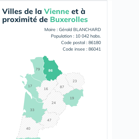
Villes de la
Vienne
et à
proximité de
Buxerolles
Maire : Gérald BLANCHARD
Population : 10 042 habs.
Code postal : 86180
Code insee : 86041
79
86
23
17
87
16
19
24
33
47
40