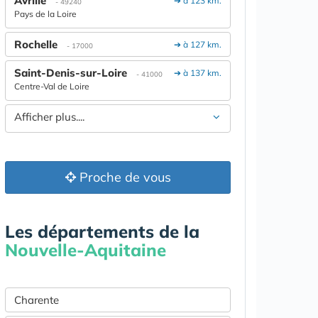
Avrillé
➔ à 123 km.
- 49240
Pays de la Loire
Rochelle
➔ à 127 km.
- 17000
Saint-Denis-sur-Loire
➔ à 137 km.
- 41000
Centre-Val de Loire
Afficher plus....
Proche de vous
Les départements de la
Nouvelle-Aquitaine
Charente