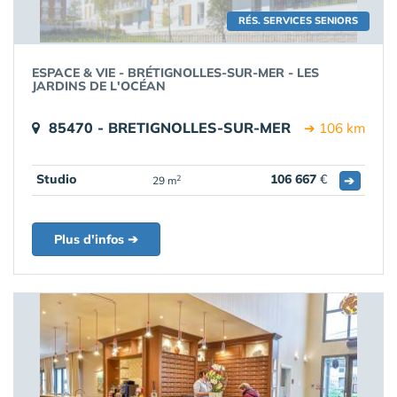
RÉS. SERVICES SENIORS
ESPACE & VIE - BRÉTIGNOLLES-SUR-MER - LES
JARDINS DE L'OCÉAN
85470 - BRETIGNOLLES-SUR-MER
➔ 106 km
Studio
106 667
€
➔
2
29 m
Plus d'infos ➔