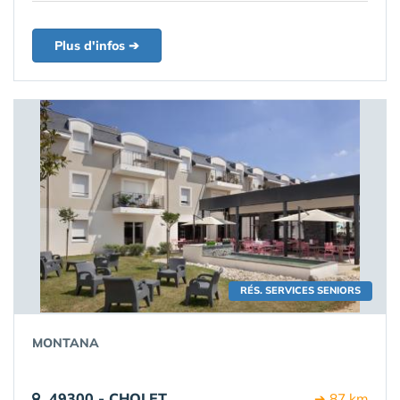
Plus d'infos ➔
RÉS. SERVICES SENIORS
MONTANA
49300 - CHOLET
➔ 87 km