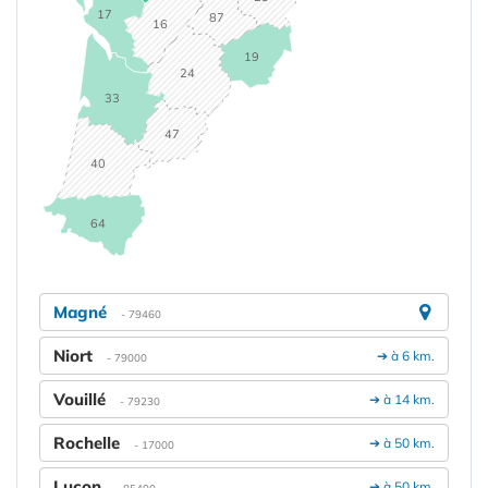
17
87
16
19
24
33
47
40
64
Magné
- 79460
Niort
➔ à 6 km.
- 79000
Vouillé
➔ à 14 km.
- 79230
Rochelle
➔ à 50 km.
- 17000
Luçon
➔ à 50 km.