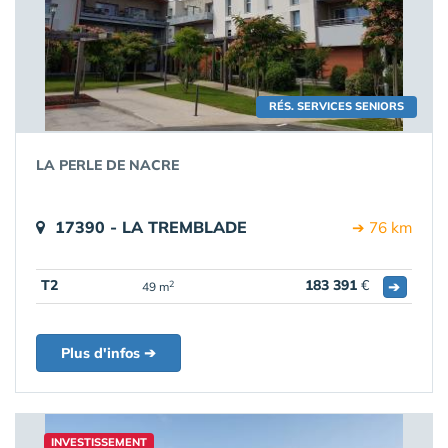
RÉS. SERVICES SENIORS
LA PERLE DE NACRE
17390 - LA TREMBLADE
➔ 76 km
T2
183 391
€
➔
2
49 m
Plus d'infos ➔
INVESTISSEMENT