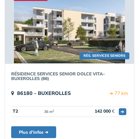
RÉS. SERVICES SENIORS
RÉSIDENCE SERVICES SENIOR DOLCE VITA-
BUXEROLLES (86)
86180 - BUXEROLLES
➔ 77 km
T2
142 000
€
➔
2
36 m
Plus d'infos ➔