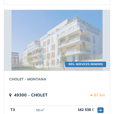
RÉS. SERVICES SENIORS
CHOLET - MONTANA
49300 - CHOLET
➔ 87 km
T3
162 538
€
➔
2
59 m