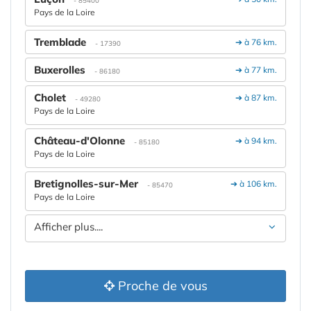
- 85400
Pays de la Loire
Tremblade
➔ à 76 km.
- 17390
Buxerolles
➔ à 77 km.
- 86180
Cholet
➔ à 87 km.
- 49280
Pays de la Loire
Château-d'Olonne
➔ à 94 km.
- 85180
Pays de la Loire
Bretignolles-sur-Mer
➔ à 106 km.
- 85470
Pays de la Loire
Afficher plus....
Proche de vous