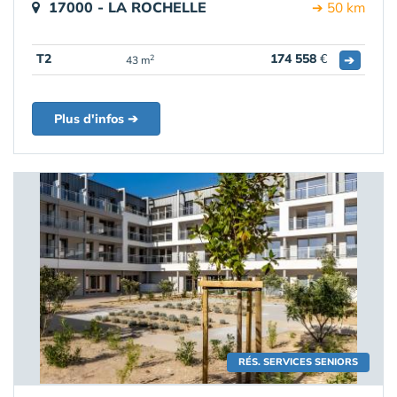
17000 - LA ROCHELLE
➔ 50 km
T2
174 558
€
➔
2
43 m
Plus d'infos ➔
RÉS. SERVICES SENIORS