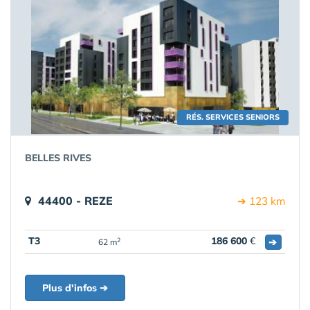
RÉS. SERVICES SENIORS
BELLES RIVES
44400 - REZE
➔ 123 km
T3
186 600
€
➔
2
62 m
Plus d'infos ➔