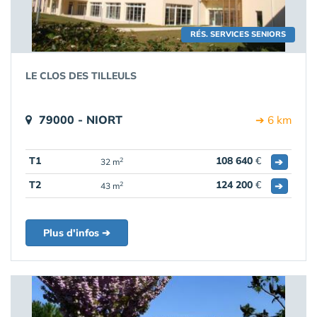
RÉS. SERVICES SENIORS
LE CLOS DES TILLEULS
79000 - NIORT
➔ 6 km
T1
108 640
€
➔
2
32 m
T2
124 200
€
➔
2
43 m
Plus d'infos ➔