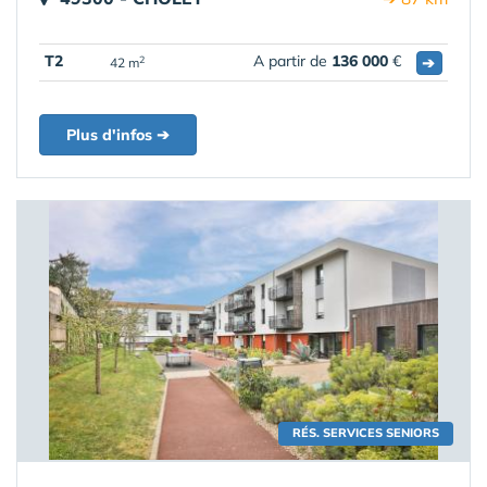
T2
A partir de
136 000
€
➔
2
42 m
Plus d'infos ➔
RÉS. SERVICES SENIORS