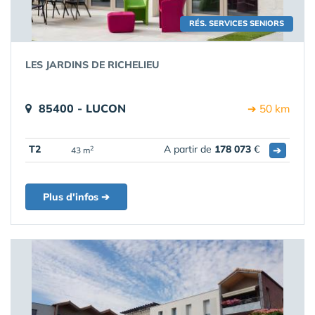
RÉS. SERVICES SENIORS
LES JARDINS DE RICHELIEU
85400 - LUCON
➔ 50 km
T2
A partir de
178 073
€
➔
2
43 m
Plus d'infos ➔