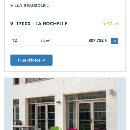
VILLA BEAUSOLEIL
17000 - LA ROCHELLE
➔ 50 km
T2
307 732
€
➔
2
64 m
Plus d'infos ➔