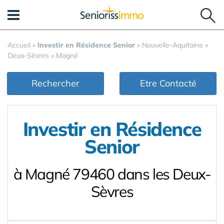
Panneau de gestion des cookies
Accueil
»
Investir en Résidence Senior
»
Nouvelle-Aquitaine
»
Deux-Sèvres
»
Magné
Rechercher
Etre Contacté
Investir en Résidence
Senior
à Magné 79460 dans les Deux-
Sèvres