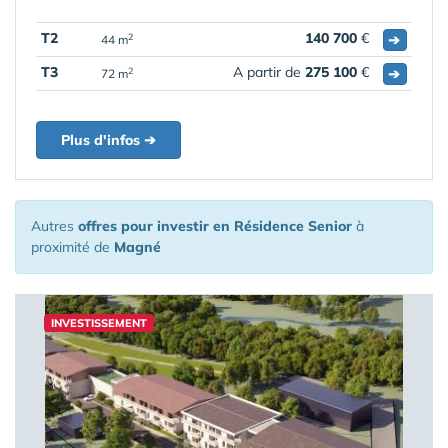
T2
140 700
€
➔
2
44 m
T3
A partir de
275 100
€
➔
2
72 m
Plus d'infos ➔
Autres
offres pour investir en Résidence Senior
à
proximité de
Magné
INVESTISSEMENT