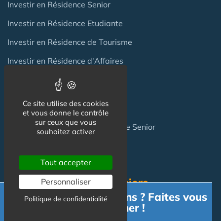
Investir en Résidence Senior
Investir en Résidence Etudiante
Investir en Résidence de Tourisme
Investir en Résidence d'Affaires
Investir en EHPAD
Ce site utilise des cookies
Cession LMP/LMNP
et vous donne le contrôle
sur ceux que vous
Achat / Vente Ehpad & Résidence Senior
souhaitez activer
Terrain pour Résidence Gérée
Tout accepter
Résidence Services Seniors
Personnaliser
Besoin d'informations ? Faites vous
Politique de confidentialité
accompagner !
Résidence Services Seniors