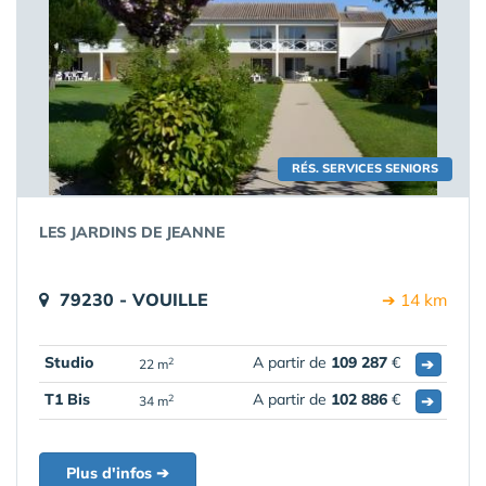
RÉS. SERVICES SENIORS
LES JARDINS DE JEANNE
79230 - VOUILLE
➔ 14 km
Studio
A partir de
109 287
€
➔
2
22 m
T1 Bis
A partir de
102 886
€
➔
2
34 m
Plus d'infos ➔