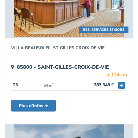
RÉS. SERVICES SENIORS
VILLA BEAUSOLEIL ST GILLES CROIX DE VIE
85800 - SAINT-GILLES-CROIX-DE-VIE
➔ 114 km
T3
383 348
€
➔
2
64 m
Plus d'infos ➔