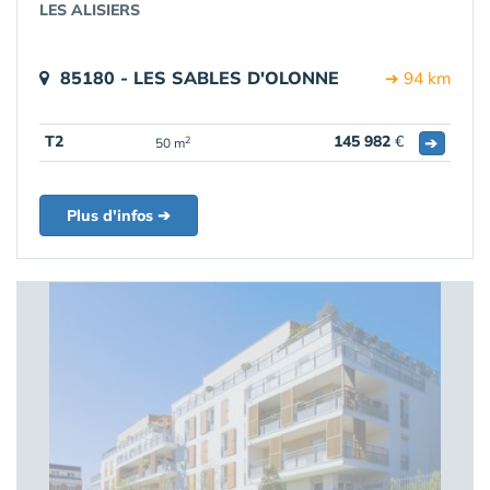
LES ALISIERS
85180 - LES SABLES D'OLONNE
➔ 94 km
T2
145 982
€
➔
2
50 m
Plus d'infos ➔