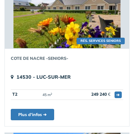
RÉS. SERVICES SENIORS
COTE DE NACRE -SENIORS-
14530 - LUC-SUR-MER
T2
249 240
€
➔
2
45 m
Plus d'infos ➔