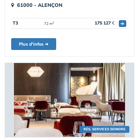
61000 - ALENÇON
T3
175 127
€
➔
2
72 m
Plus d'infos ➔
RÉS. SERVICES SENIORS