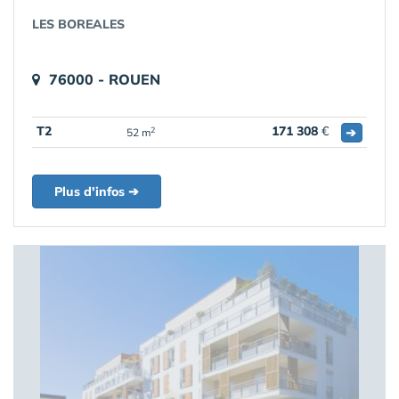
LES BOREALES
76000 - ROUEN
T2
171 308
€
➔
2
52 m
Plus d'infos ➔