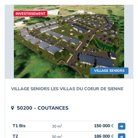
INVESTISSEMENT
VILLAGE SENIORS
VILLAGE SENIORS LES VILLAS DU COEUR DE SIENNE
50200 - COUTANCES
T1 Bis
150 000
€
➔
2
30 m
T2
186 000
€
➔
2
50 m