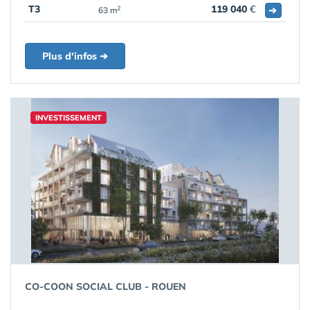
T3
119 040
€
➔
2
63 m
Plus d'infos ➔
INVESTISSEMENT
CO-COON SOCIAL CLUB - ROUEN