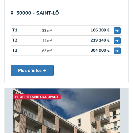
50000 - SAINT-LÔ
T1
166 300
€
➔
2
33 m
T2
219 140
€
➔
2
44 m
T3
304 900
€
➔
2
63 m
Plus d'infos ➔
PROPRIÉTAIRE OCCUPANT