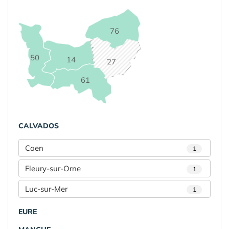
76
50
14
27
61
CALVADOS
Caen
1
Fleury-sur-Orne
1
Luc-sur-Mer
1
EURE