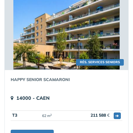
RÉS. SERVICES SENIORS
HAPPY SENIOR SCAMARONI
14000 - CAEN
T3
211 588
€
➔
2
62 m