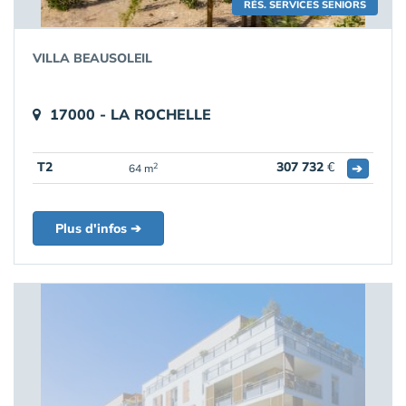
RÉS. SERVICES SENIORS
VILLA BEAUSOLEIL
17000 - LA ROCHELLE
T2
307 732
€
➔
2
64 m
Plus d'infos ➔