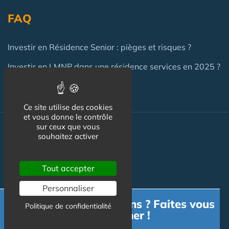
FAQ
Investir en Résidence Senior : pièges et risques ?
Investir en LMNP dans une résidence services en 2025 ?
Ce site utilise des cookies
et vous donne le contrôle
sur ceux que vous
Actualité
souhaitez activer
Actualité
Tout accepter
Flux RSS
Personnaliser
Newsletter
Besoin d'informations ? Faites vous
Politique de confidentialité
accompagner !