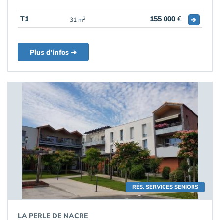
T1
155 000
€
➔
2
31 m
Plus d'infos ➔
RÉS. SERVICES SENIORS
LA PERLE DE NACRE