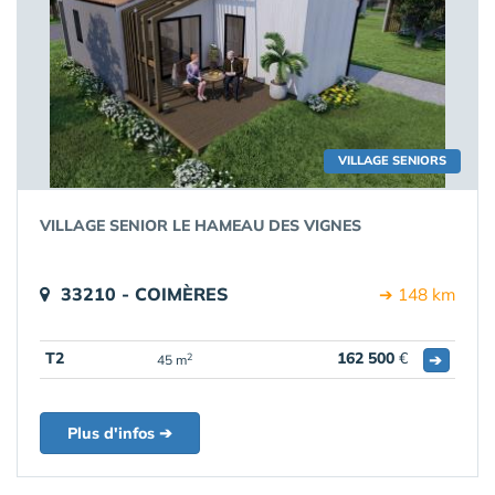
VILLAGE SENIORS
VILLAGE SENIOR LE HAMEAU DES VIGNES
33210 - COIMÈRES
➔ 148 km
T2
162 500
€
➔
2
45 m
Plus d'infos ➔