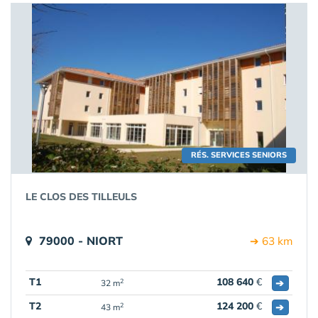
RÉS. SERVICES SENIORS
LE CLOS DES TILLEULS
79000 - NIORT
➔ 63 km
T1
108 640
€
➔
2
32 m
T2
124 200
€
➔
2
43 m