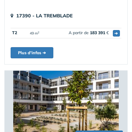
17390 - LA TREMBLADE
T2
A partir de
183 391
€
➔
2
49 m
Plus d'infos ➔