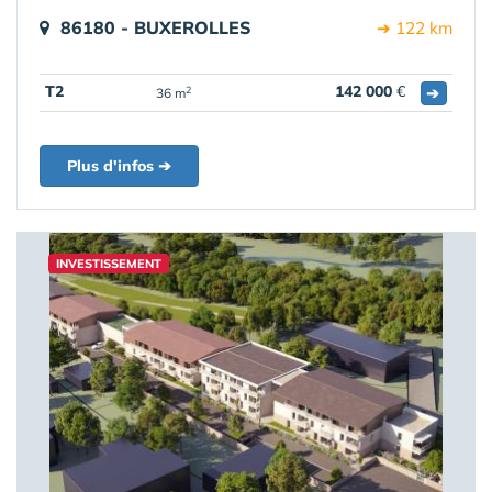
86180 - BUXEROLLES
➔ 122 km
T2
142 000
€
➔
2
36 m
Plus d'infos ➔
INVESTISSEMENT