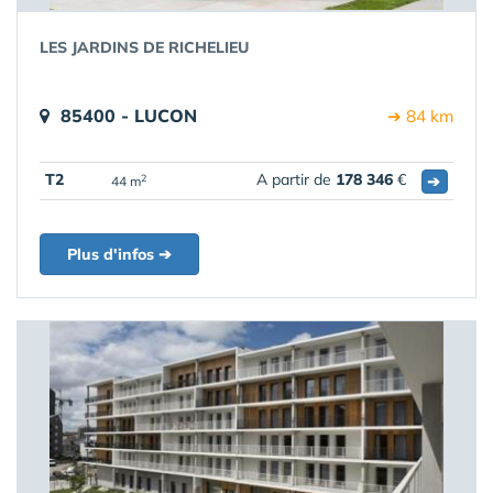
LES JARDINS DE RICHELIEU
85400 - LUCON
➔ 84 km
T2
A partir de
178 346
€
➔
2
44 m
Plus d'infos ➔