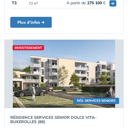
T3
A partir de
275 100
€
➔
2
72 m
Plus d'infos ➔
INVESTISSEMENT
RÉS. SERVICES SENIORS
RÉSIDENCE SERVICES SENIOR DOLCE VITA-
BUXEROLLES (86)