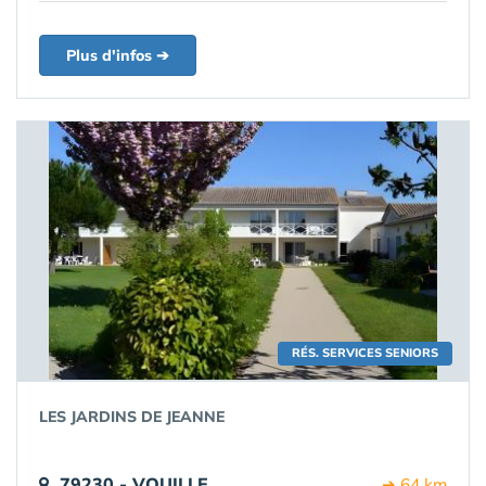
Plus d'infos ➔
RÉS. SERVICES SENIORS
LES JARDINS DE JEANNE
79230 - VOUILLE
➔ 64 km