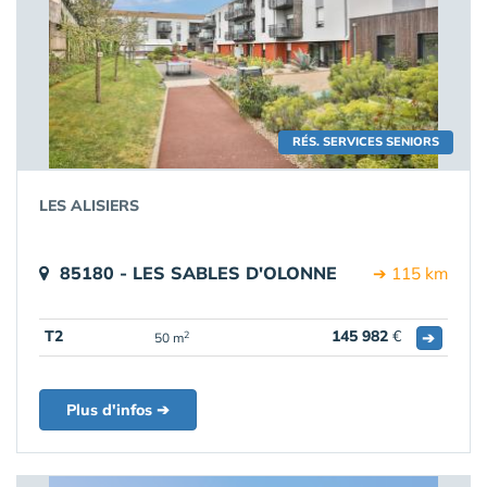
RÉS. SERVICES SENIORS
LES ALISIERS
85180 - LES SABLES D'OLONNE
➔ 115 km
T2
145 982
€
➔
2
50 m
Plus d'infos ➔