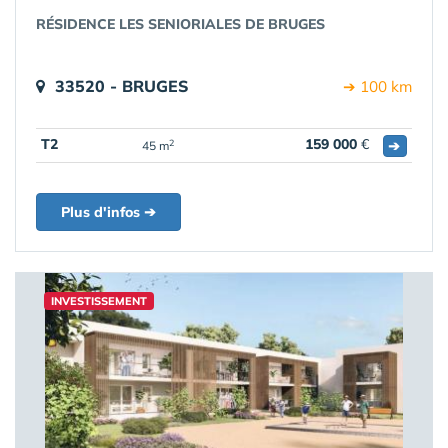
RÉSIDENCE LES SENIORIALES DE BRUGES
33520 - BRUGES
➔ 100 km
T2
159 000
€
➔
2
45 m
Plus d'infos ➔
INVESTISSEMENT