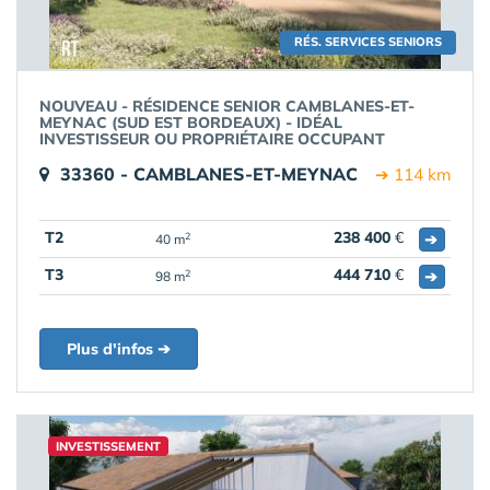
RÉS. SERVICES SENIORS
NOUVEAU - RÉSIDENCE SENIOR CAMBLANES-ET-
MEYNAC (SUD EST BORDEAUX) - IDÉAL
INVESTISSEUR OU PROPRIÉTAIRE OCCUPANT
33360 - CAMBLANES-ET-MEYNAC
➔ 114 km
T2
238 400
€
➔
2
40 m
T3
444 710
€
➔
2
98 m
Plus d'infos ➔
INVESTISSEMENT