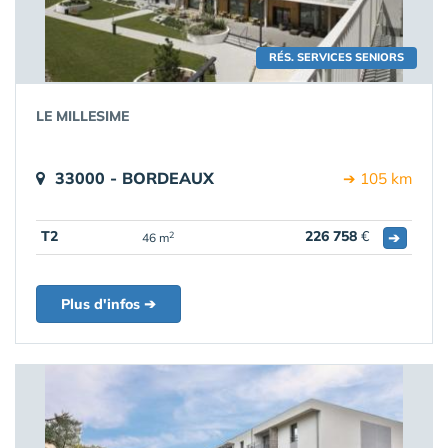
RÉS. SERVICES SENIORS
LE MILLESIME
33000 - BORDEAUX
➔ 105 km
T2
226 758
€
➔
2
46 m
Plus d'infos ➔