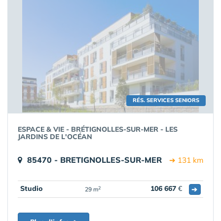
RÉS. SERVICES SENIORS
ESPACE & VIE - BRÉTIGNOLLES-SUR-MER - LES
JARDINS DE L'OCÉAN
85470 - BRETIGNOLLES-SUR-MER
➔ 131 km
Studio
106 667
€
➔
2
29 m