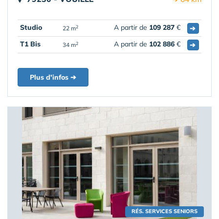
Studio
A partir de
109 287
€
➔
2
22 m
T1 Bis
A partir de
102 886
€
➔
2
34 m
Plus d'infos ➔
RÉS. SERVICES SENIORS