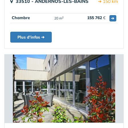
33510 - ANDERNOS-LES-BAINS
➔ 150 km
Chambre
155 762
€
➔
2
20 m
Plus d'infos ➔