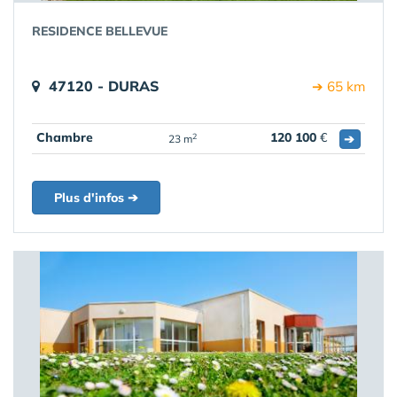
RESIDENCE BELLEVUE
47120 - DURAS
➔ 65 km
Chambre
120 100
€
➔
2
23 m
Plus d'infos ➔