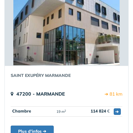
SAINT EXUPÉRY MARMANDE
47200 - MARMANDE
➔ 81 km
Chambre
114 824
€
➔
2
19 m
Plus d'infos ➔