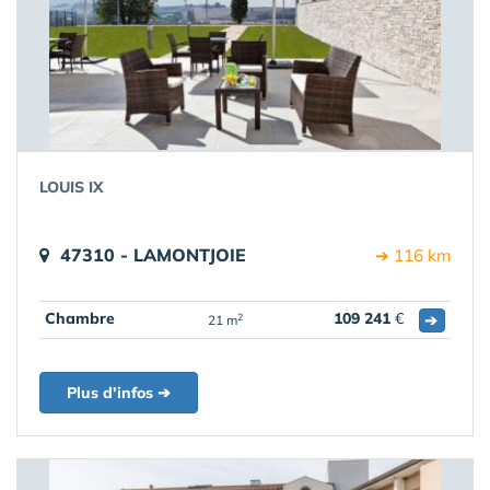
LOUIS IX
47310 - LAMONTJOIE
➔ 116 km
Chambre
109 241
€
➔
2
21 m
Plus d'infos ➔