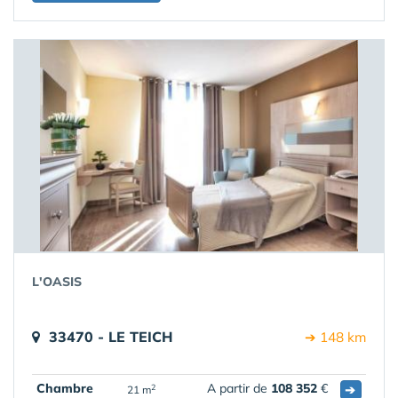
L'OASIS
33470 - LE TEICH
➔ 148 km
Chambre
A partir de
108 352
€
➔
2
21 m