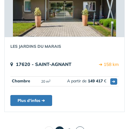
LES JARDINS DU MARAIS
17620 - SAINT-AGNANT
➔ 158 km
Chambre
A partir de
149 417
€
➔
2
20 m
Plus d'infos ➔