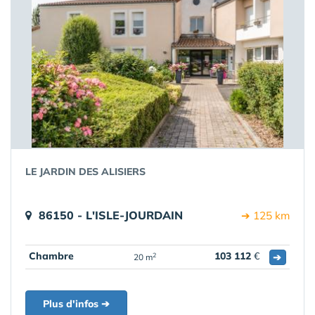
LE JARDIN DES ALISIERS
86150 - L'ISLE-JOURDAIN
➔ 125 km
Chambre
103 112
€
➔
2
20 m
Plus d'infos ➔