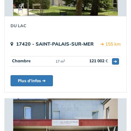
DU LAC
17420 - SAINT-PALAIS-SUR-MER
➔ 155 km
Chambre
121 002
€
➔
2
17 m
Plus d'infos ➔