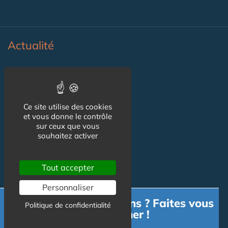
Actualité
Actualité
Flux RSS
Ce site utilise des cookies
Newsletter
et vous donne le contrôle
sur ceux que vous
souhaitez activer
Reseaux Sociaux
Tout accepter
Facebook
Personnaliser
X (ex-Twitter)
Besoin d'informations ? Faites vous
Politique de confidentialité
accompagner !