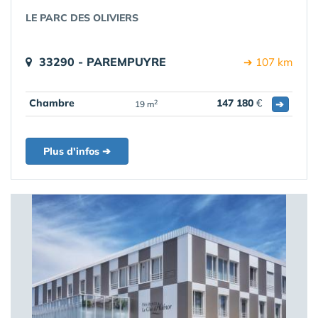
LE PARC DES OLIVIERS
33290 - PAREMPUYRE
➔ 107 km
Chambre
147 180
€
➔
2
19 m
Plus d'infos ➔