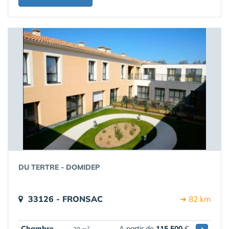
DU TERTRE - DOMIDEP
33126 - FRONSAC
➔ 82 km
Chambre
A partir de
115 500
€
2