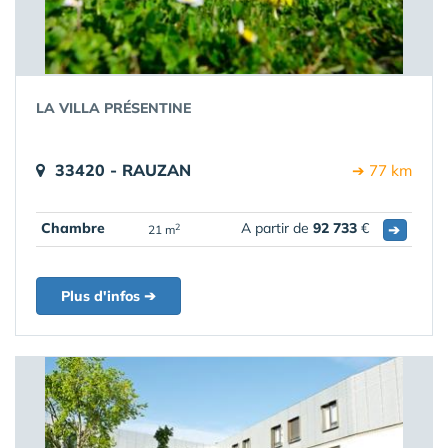
LA VILLA PRÉSENTINE
33420 - RAUZAN
➔ 77 km
Chambre
A partir de
92 733
€
➔
2
21 m
Plus d'infos ➔