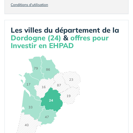
Conditions d'utilisation
Les villes du département de la
Dordogne (24)
&
offres pour
Investir en EHPAD
79
86
23
17
87
16
19
24
33
47
40