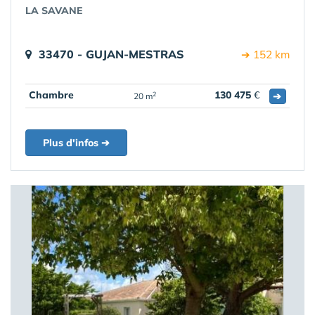
LA SAVANE
33470 - GUJAN-MESTRAS
➔ 152 km
Chambre
130 475
€
➔
2
20 m
Plus d'infos ➔