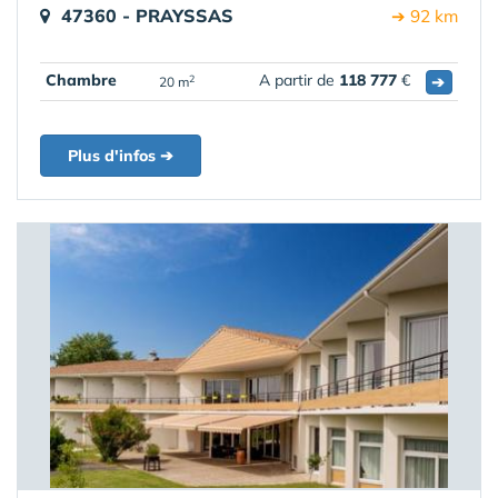
47360 - PRAYSSAS
➔ 92 km
Chambre
A partir de
118 777
€
➔
2
20 m
Plus d'infos ➔