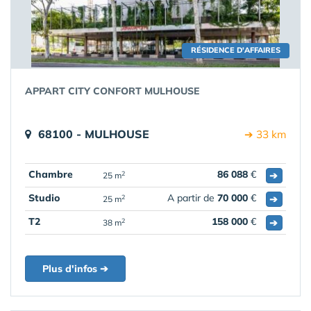
RÉSIDENCE D'AFFAIRES
APPART CITY CONFORT MULHOUSE
68100 - MULHOUSE
➔ 33 km
Chambre
86 088
€
➔
2
25 m
Studio
A partir de
70 000
€
➔
2
25 m
T2
158 000
€
➔
2
38 m
Plus d'infos ➔