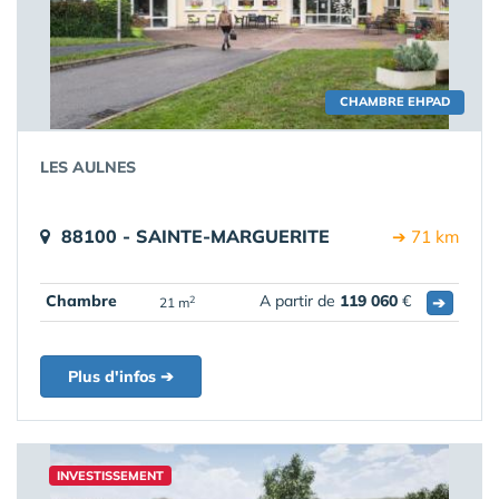
CHAMBRE EHPAD
LES AULNES
88100 - SAINTE-MARGUERITE
➔ 71 km
Chambre
A partir de
119 060
€
➔
2
21 m
Plus d'infos ➔
INVESTISSEMENT