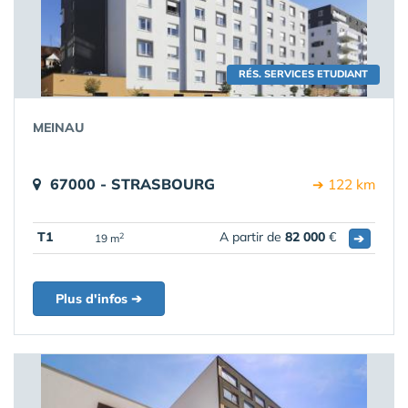
RÉS. SERVICES ETUDIANT
MEINAU
67000 - STRASBOURG
➔ 122 km
T1
A partir de
82 000
€
➔
2
19 m
Plus d'infos ➔