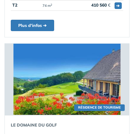
T2
410 560
€
➔
2
74 m
Plus d'infos ➔
RÉSIDENCE DE TOURISME
LE DOMAINE DU GOLF