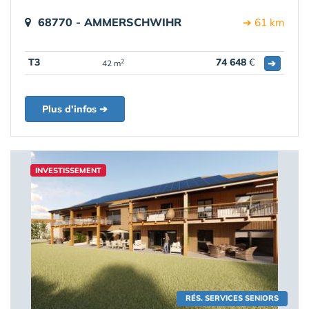
68770 - AMMERSCHWIHR
➔ 61 km
T3
74 648
€
➔
2
42 m
Plus d'infos ➔
INVESTISSEMENT
RÉS. SERVICES SENIORS