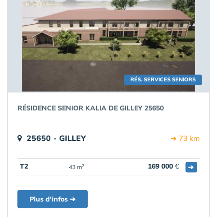
RÉS. SERVICES SENIORS
RÉSIDENCE SENIOR KALIA DE GILLEY 25650
25650 - GILLEY
➔ 73 km
T2
169 000
€
➔
2
43 m
Plus d'infos ➔