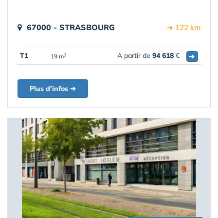
67000 - STRASBOURG
➔ 122 km
T1
A partir de
94 618
€
➔
2
19 m
Plus d'infos ➔