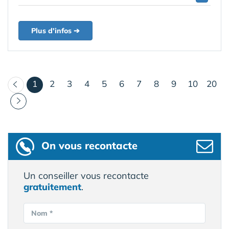
Plus d'infos ➔
(courant)
1
2
3
4
5
6
7
8
9
10
20
On vous recontacte
Un conseiller vous recontacte
gratuitement
.
Nom *