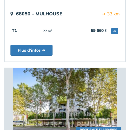
68050 - MULHOUSE
➔ 33 km
T1
59 660
€
➔
2
22 m
Plus d'infos ➔
RÉSIDENCE D'AFFAIRES