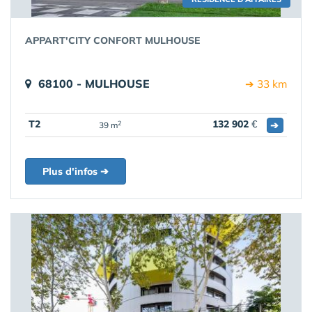
APPART'CITY CONFORT MULHOUSE
68100 - MULHOUSE
➔ 33 km
T2
132 902
€
➔
2
39 m
Plus d'infos ➔