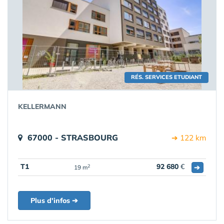
RÉS. SERVICES ETUDIANT
KELLERMANN
67000 - STRASBOURG
➔ 122 km
T1
92 680
€
➔
2
19 m
Plus d'infos ➔