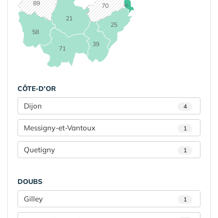
89
70
90
21
25
58
39
71
CÔTE-D'OR
Dijon
4
Messigny-et-Vantoux
1
Quetigny
1
DOUBS
Gilley
1