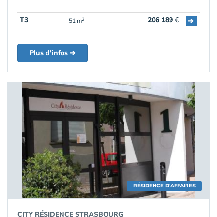
T3
206 189
€
➔
2
51 m
Plus d'infos ➔
RÉSIDENCE D'AFFAIRES
CITY RÉSIDENCE STRASBOURG