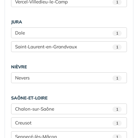
Vercel-Villedieu-le-Camp
1
JURA
Dole
1
Saint-Laurent-en-Grandvaux
1
NIÈVRE
Nevers
1
SAÔNE-ET-LOIRE
Chalon-sur-Saône
1
Creusot
1
Sennecé-lès-Mâcon
1