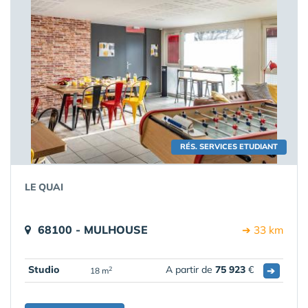
RÉS. SERVICES ETUDIANT
LE QUAI
68100 - MULHOUSE
➔ 33 km
Studio
A partir de
75 923
€
➔
2
18 m