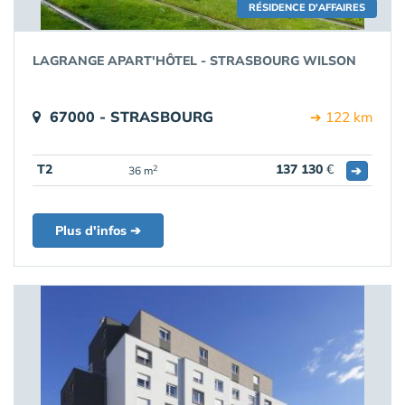
RÉSIDENCE D'AFFAIRES
LAGRANGE APART'HÔTEL - STRASBOURG WILSON
67000 - STRASBOURG
➔ 122 km
T2
137 130
€
➔
2
36 m
Plus d'infos ➔