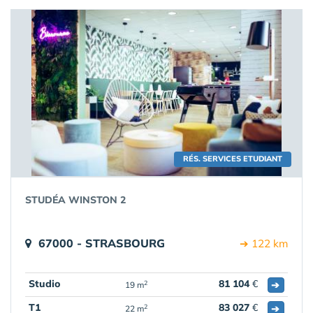
RÉS. SERVICES ETUDIANT
STUDÉA WINSTON 2
67000 - STRASBOURG
➔ 122 km
Studio
81 104
€
➔
2
19 m
T1
83 027
€
➔
2
22 m