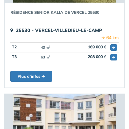
RÉSIDENCE SENIOR KALIA DE VERCEL 25530
25530 - VERCEL-VILLEDIEU-LE-CAMP
➔ 64 km
T2
169 000
€
➔
2
43 m
T3
208 000
€
➔
2
63 m
Plus d'infos ➔