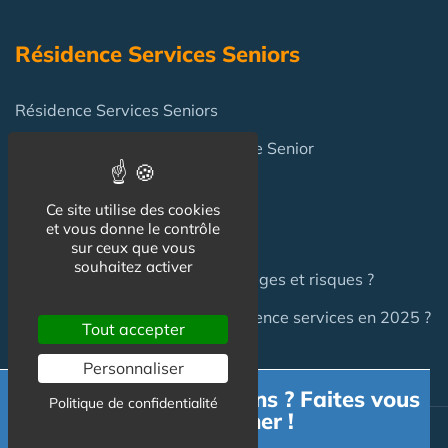
Résidence Services Seniors
Résidence Services Seniors
Achat pour y vivre
en Résidence Senior
Ce site utilise des cookies
FAQ
et vous donne le contrôle
sur ceux que vous
souhaitez activer
Investir en Résidence Senior : pièges et risques ?
Investir en LMNP dans une résidence services en 2025 ?
Tout accepter
Personnaliser
Besoin d'informations ? Faites vous
Politique de confidentialité
accompagner !
Actualité