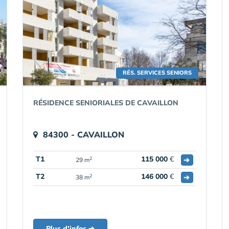
RÉS. SERVICES SENIORS
RÉSIDENCE SENIORIALES DE CAVAILLON
84300 - CAVAILLON
T1
115 000
€
➔
2
29 m
T2
146 000
€
➔
2
38 m
Plus d'infos ➔