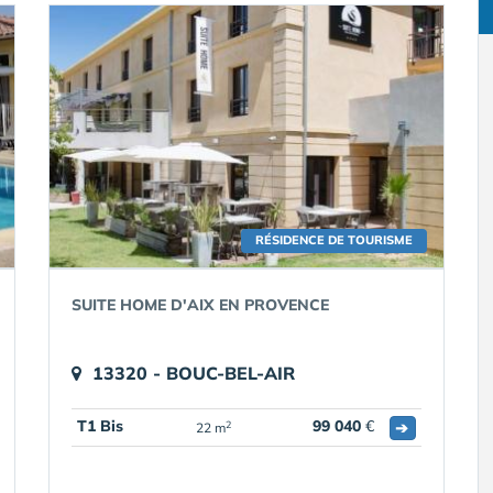
RÉSIDENCE DE TOURISME
SUITE HOME D'AIX EN PROVENCE
13320 - BOUC-BEL-AIR
T1 Bis
99 040
€
➔
2
22 m