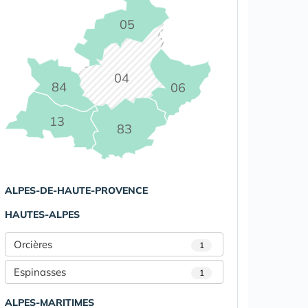
05
04
84
06
13
83
ALPES-DE-HAUTE-PROVENCE
HAUTES-ALPES
Orcières
1
Espinasses
1
ALPES-MARITIMES