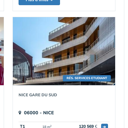
RÉS. SERVICES ETUDIANT
NICE GARE DU SUD
06000 - NICE
T1
120 569
€
➔
2
18 m