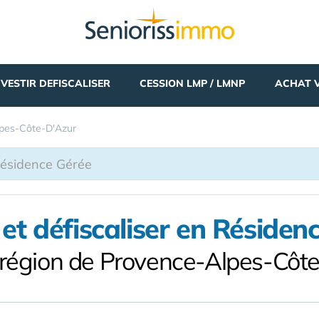
NVESTIR DEFISCALISER
CESSION LMP / LMNP
ACHAT 
pes-Côte-D'Azur
r et défiscaliser en Résiden
 région de Provence-Alpes-Côt