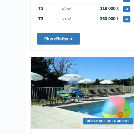
T2
118 000
€
➔
2
45 m
T3
250 000
€
➔
2
60 m
Plus d'infos ➔
RÉSIDENCE DE TOURISME