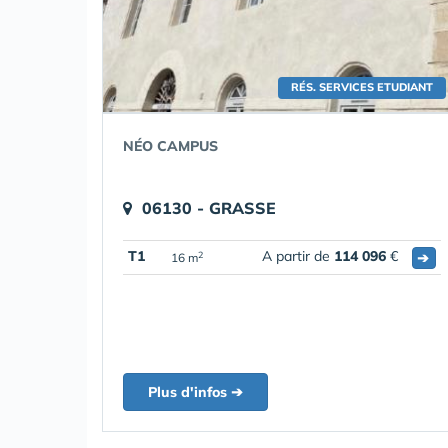
RÉS. SERVICES ETUDIANT
NÉO CAMPUS
06130 - GRASSE
T1
A partir de
114 096
€
➔
2
16 m
Plus d'infos ➔