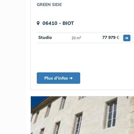
GREEN SIDE
06410 - BIOT
Studio
77 979
€
➔
2
20 m
Plus d'infos ➔