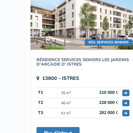
RÉS. SERVICES SENIORS
RÉSIDENCE SERVICES SENIORS LES JARDINS
D'ARCADIE D' ISTRES
13800 - ISTRES
T1
210 000
€
➔
2
35 m
T2
228 000
€
➔
2
46 m
T3
282 000
€
➔
2
61 m
Plus d'infos ➔