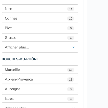
Nice
14
Cannes
10
Biot
6
Grasse
6
Afficher plus....
BOUCHES-DU-RHÔNE
Marseille
67
Aix-en-Provence
16
Aubagne
3
Istres
3