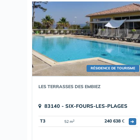
RÉSIDENCE DE TOURISME
LES TERRASSES DES EMBIEZ
83140 - SIX-FOURS-LES-PLAGES
T3
240 638
€
➔
2
52 m