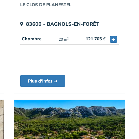
LE CLOS DE PLANESTEL
83600 - BAGNOLS-EN-FORÊT
Chambre
121 705
€
➔
2
20 m
Plus d'infos ➔