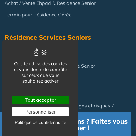
Achat / Vente Ehpad & Résidence Senior
Terrain pour Résidence Gérée
Résidence Services Seniors
Résidence Services Seniors
Ce site utilise des cookies
Achat pour y vivre
en Résidence Senior
et vous donne le contrôle
sur ceux que vous
souhaitez activer
FAQ
Tout accepter
Investir en Résidence Senior : pièges et risques ?
Personnaliser
Investir en LMNP dans une résidence services en 2025 ?
Besoin d'informations ? Faites vous
Politique de confidentialité
accompagner !