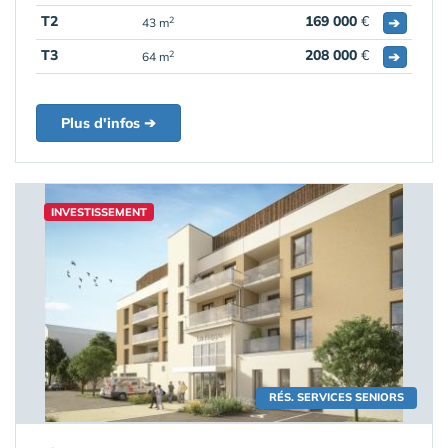
T2
169 000
€
➔
2
43 m
T3
208 000
€
➔
2
64 m
Plus d'infos ➔
INVESTISSEMENT
RÉS. SERVICES SENIORS