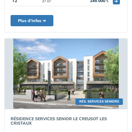
T2
145 000
€
➔
2
37 m
Plus d'infos ➔
RÉS. SERVICES SENIORS
RÉSIDENCE SERVICES SENIOR LE CREUSOT LES
CRISTAUX