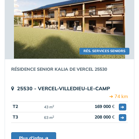
RÉS. SERVICES SENIORS
RÉSIDENCE SENIOR KALIA DE VERCEL 25530
25530 - VERCEL-VILLEDIEU-LE-CAMP
➔ 74 km
T2
169 000
€
➔
2
43 m
T3
208 000
€
➔
2
63 m
Plus d'infos ➔