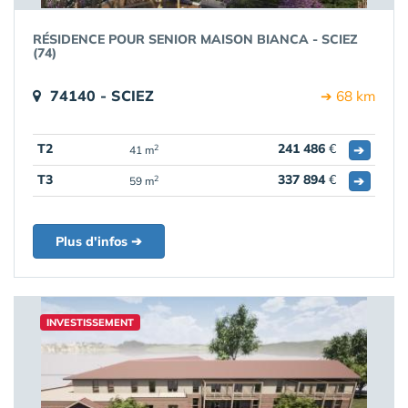
RÉSIDENCE POUR SENIOR MAISON BIANCA - SCIEZ
(74)
74140 - SCIEZ
➔ 68 km
T2
241 486
€
➔
2
41 m
T3
337 894
€
➔
2
59 m
Plus d'infos ➔
INVESTISSEMENT