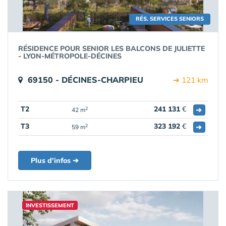
RÉS. SERVICES SENIORS
RÉSIDENCE POUR SENIOR LES BALCONS DE JULIETTE
- LYON-MÉTROPOLE-DÉCINES
69150 - DÉCINES-CHARPIEU
➔ 121 km
T2
241 131
€
➔
2
42 m
T3
323 192
€
➔
2
59 m
Plus d'infos ➔
INVESTISSEMENT