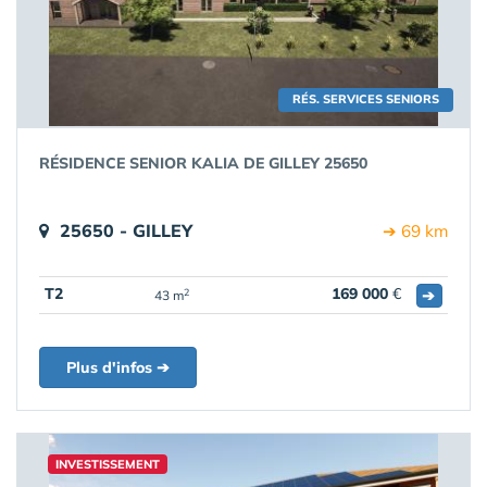
RÉS. SERVICES SENIORS
RÉSIDENCE SENIOR KALIA DE GILLEY 25650
25650 - GILLEY
➔ 69 km
T2
169 000
€
➔
2
43 m
Plus d'infos ➔
INVESTISSEMENT