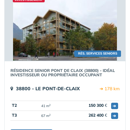
RÉS. SERVICES SENIORS
RÉSIDENCE SENIOR PONT DE CLAIX (38800) - IDÉAL
INVESTISSEUR OU PROPRIÉTAIRE OCCUPANT
38800 - LE PONT-DE-CLAIX
➔ 178 km
T2
150 300
€
➔
2
41 m
T3
262 400
€
➔
2
67 m