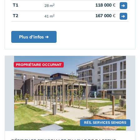
T1
118 000
€
➔
2
28 m
T2
167 000
€
➔
2
41 m
Plus d'infos ➔
PROPRIÉTAIRE OCCUPANT
RÉS. SERVICES SENIORS