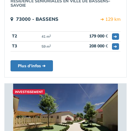
RÉSIDENCE SENIORIALES EN VILLE DE BASSENS-
SAVOIE
73000 - BASSENS
➔ 129 km
T2
179 000
€
➔
2
41 m
T3
208 000
€
➔
2
59 m
Plus d'infos ➔
INVESTISSEMENT