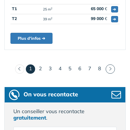
T1
65 000
€
➔
2
25 m
T2
99 000
€
➔
2
39 m
Plus d'infos ➔
(courant)
1
2
3
4
5
6
7
8
On vous recontacte
Un conseiller vous recontacte
gratuitement
.