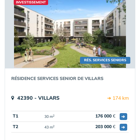
INVESTISSEMENT
RÉS. SERVICES SENIORS
RÉSIDENCE SERVICES SENIOR DE VILLARS
42390 - VILLARS
➔ 174 km
T1
176 000
€
➔
2
30 m
T2
203 000
€
➔
2
43 m