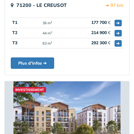
71200 - LE CREUSOT
➔ 97 km
T1
177 700
€
➔
2
36 m
T2
214 900
€
➔
2
44 m
T3
292 300
€
➔
2
63 m
Plus d'infos ➔
INVESTISSEMENT