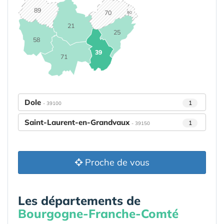
89
70
90
21
25
58
39
71
Dole
1
- 39100
Saint-Laurent-en-Grandvaux
1
- 39150
Proche de vous
Les départements de
Bourgogne-Franche-Comté