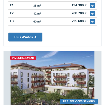
T1
194 300
€
➔
2
38 m
T2
208 700
€
➔
2
42 m
T3
295 600
€
➔
2
60 m
Plus d'infos ➔
INVESTISSEMENT
RÉS. SERVICES SENIORS