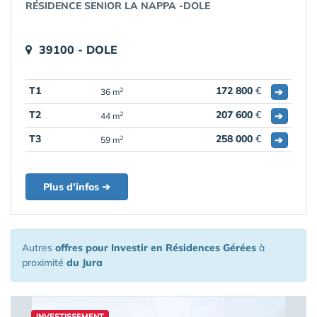
RÉSIDENCE SENIOR LA NAPPA -DOLE
39100 - DOLE
T1
172 800
€
➔
2
36 m
T2
207 600
€
➔
2
44 m
T3
258 000
€
➔
2
59 m
Plus d'infos ➔
Autres
offres pour Investir en Résidences Gérées
à
proximité
du Jura
INVESTISSEMENT