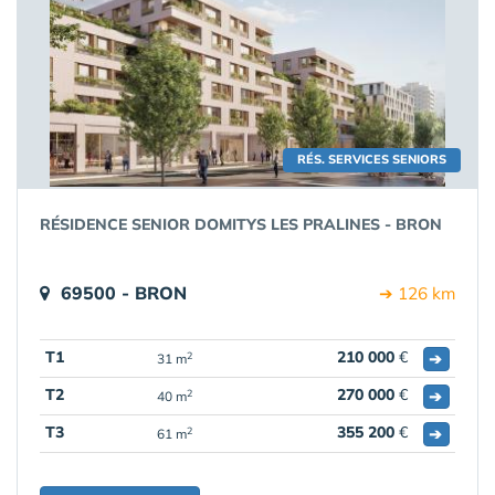
RÉS. SERVICES SENIORS
RÉSIDENCE SENIOR DOMITYS LES PRALINES - BRON
69500 - BRON
➔ 126 km
T1
210 000
€
➔
2
31 m
T2
270 000
€
➔
2
40 m
T3
355 200
€
➔
2
61 m