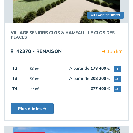
VILLAGE SENIORS
VILLAGE SENIORS CLOS & HAMEAU - LE CLOS DES
PLACES
42370 - RENAISON
➔ 155 km
T2
A partir de
178 400
€
➔
2
50 m
T3
A partir de
208 200
€
➔
2
58 m
T4
277 400
€
➔
2
77 m
Plus d'infos ➔