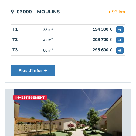
03000 - MOULINS
➔ 93 km
T1
194 300
€
➔
2
38 m
T2
208 700
€
➔
2
42 m
T3
295 600
€
➔
2
60 m
Plus d'infos ➔
INVESTISSEMENT