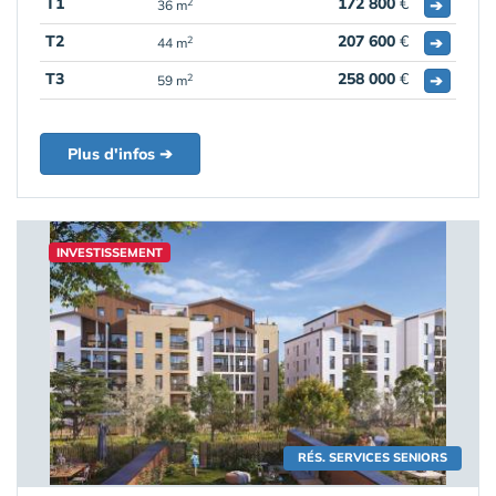
T1
172 800
€
➔
2
36 m
T2
207 600
€
➔
2
44 m
T3
258 000
€
➔
2
59 m
Plus d'infos ➔
INVESTISSEMENT
RÉS. SERVICES SENIORS