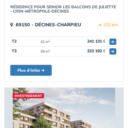
RÉSIDENCE POUR SENIOR LES BALCONS DE JULIETTE
- LYON-MÉTROPOLE-DÉCINES
69150 - DÉCINES-CHARPIEU
➔ 103 km
T2
241 131
€
➔
2
42 m
T3
323 192
€
➔
2
59 m
Plus d'infos ➔
INVESTISSEMENT