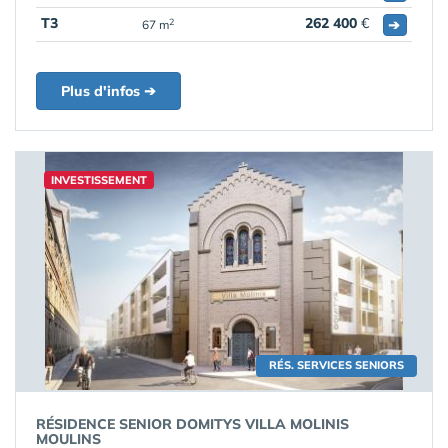
T3
262 400
€
➔
2
67 m
Plus d'infos ➔
INVESTISSEMENT
RÉS. SERVICES SENIORS
RÉSIDENCE SENIOR DOMITYS VILLA MOLINIS
MOULINS