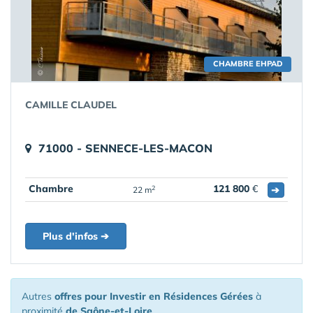
CHAMBRE EHPAD
CAMILLE CLAUDEL
71000 - SENNECE-LES-MACON
Chambre
121 800
€
➔
2
22 m
Plus d'infos ➔
Autres
offres pour Investir en Résidences Gérées
à
proximité
de Saône-et-Loire