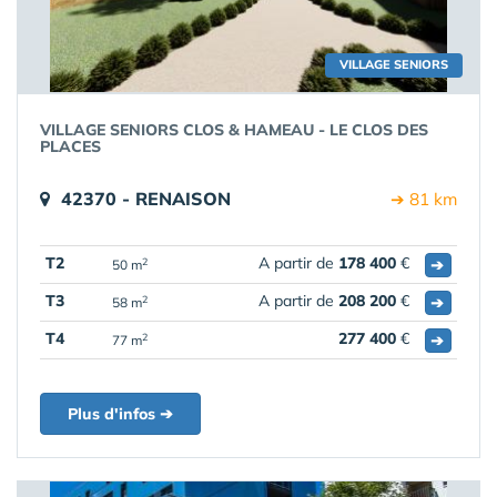
VILLAGE SENIORS
VILLAGE SENIORS CLOS & HAMEAU - LE CLOS DES
PLACES
42370 - RENAISON
➔ 81 km
T2
A partir de
178 400
€
➔
2
50 m
T3
A partir de
208 200
€
➔
2
58 m
T4
277 400
€
➔
2
77 m
Plus d'infos ➔