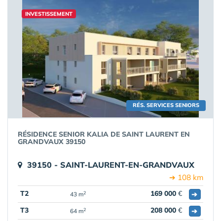
INVESTISSEMENT
RÉS. SERVICES SENIORS
RÉSIDENCE SENIOR KALIA DE SAINT LAURENT EN
GRANDVAUX 39150
39150 - SAINT-LAURENT-EN-GRANDVAUX
➔ 108 km
T2
169 000
€
➔
2
43 m
T3
208 000
€
➔
2
64 m