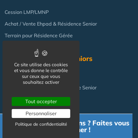
Cession LMP/LMNP
Achat / Vente Ehpad & Résidence Senior
Terrain pour Résidence Gérée
Résidence Services Seniors
Ce site utilise des cookies
et vous donne le contrôle
Résidence Services Seniors
sur ceux que vous
souhaitez activer
Achat pour y vivre
en Résidence Senior
Tout accepter
FAQ
Personnaliser
Besoin d'informations ? Faites vous
Politique de confidentialité
Investir en Résidence Senior : pièges et risques ?
accompagner !