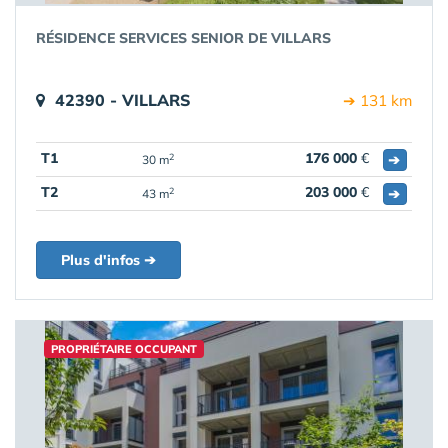
RÉSIDENCE SERVICES SENIOR DE VILLARS
42390 - VILLARS
➔ 131 km
T1
176 000
€
➔
2
30 m
T2
203 000
€
➔
2
43 m
Plus d'infos ➔
PROPRIÉTAIRE OCCUPANT