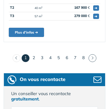
T2
167 900
€
➔
2
40 m
T3
279 000
€
➔
2
57 m
Plus d'infos ➔
(courant)
1
2
3
4
5
6
7
8
On vous recontacte
Un conseiller vous recontacte
gratuitement
.