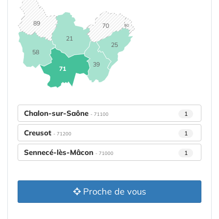
89
70
90
21
25
58
39
71
Chalon-sur-Saône
1
- 71100
Creusot
1
- 71200
Sennecé-lès-Mâcon
1
- 71000
Proche de vous