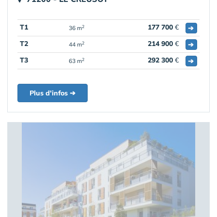
T1
177 700
€
➔
2
36 m
T2
214 900
€
➔
2
44 m
T3
292 300
€
➔
2
63 m
Plus d'infos ➔