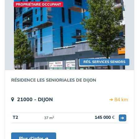
PROPRIÉTAIRE OCCUPANT
RÉS. SERVICES SENIORS
RÉSIDENCE LES SENIORIALES DE DIJON
21000 - DIJON
➔ 84 km
T2
145 000
€
➔
2
37 m
Plus d'infos ➔