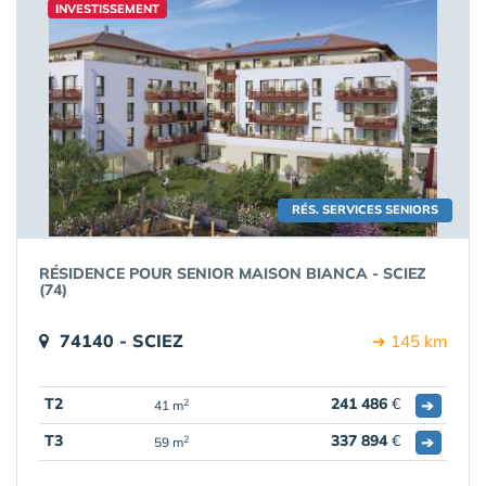
INVESTISSEMENT
RÉS. SERVICES SENIORS
RÉSIDENCE POUR SENIOR MAISON BIANCA - SCIEZ
(74)
74140 - SCIEZ
➔ 145 km
T2
241 486
€
➔
2
41 m
T3
337 894
€
➔
2
59 m