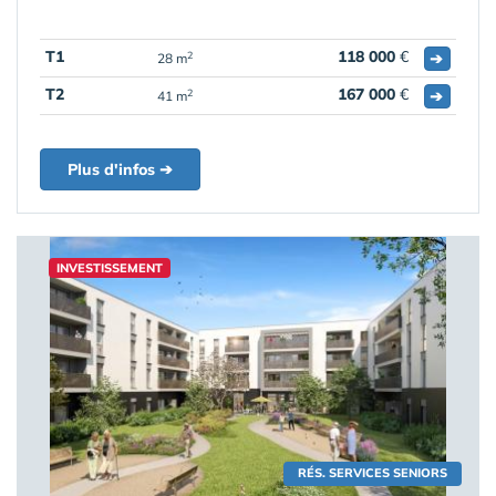
T1
118 000
€
➔
2
28 m
T2
167 000
€
➔
2
41 m
Plus d'infos ➔
INVESTISSEMENT
RÉS. SERVICES SENIORS