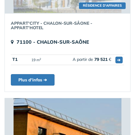
RÉSIDENCE D'AFFAIRES
APPART'CITY - CHALON-SUR-SÂONE -
APPART'HOTEL
71100 - CHALON-SUR-SAÔNE
T1
A partir de
79 521
€
➔
2
19 m
Plus d'infos ➔