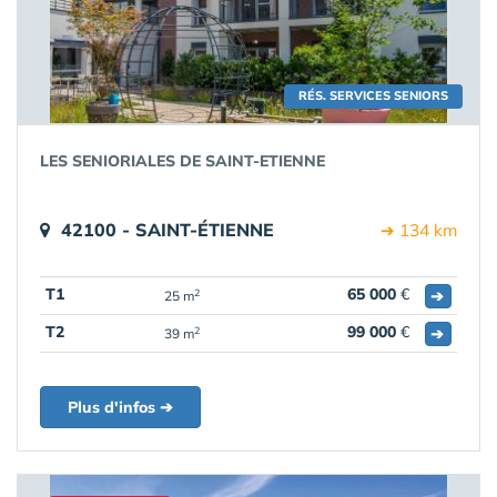
RÉS. SERVICES SENIORS
LES SENIORIALES DE SAINT-ETIENNE
42100 - SAINT-ÉTIENNE
➔ 134 km
T1
65 000
€
➔
2
25 m
T2
99 000
€
➔
2
39 m
Plus d'infos ➔