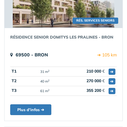
RÉS. SERVICES SENIORS
RÉSIDENCE SENIOR DOMITYS LES PRALINES - BRON
69500 - BRON
➔ 105 km
T1
210 000
€
➔
2
31 m
T2
270 000
€
➔
2
40 m
T3
355 200
€
➔
2
61 m
Plus d'infos ➔