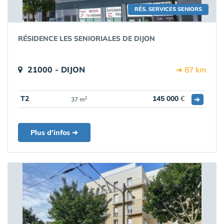
RÉS. SERVICES SENIORS
RÉSIDENCE LES SENIORIALES DE DIJON
21000 - DIJON
➔ 87 km
T2
145 000
€
➔
2
37 m
Plus d'infos ➔