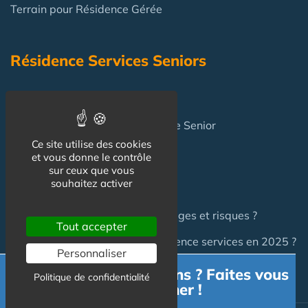
Terrain pour Résidence Gérée
Résidence Services Seniors
Résidence Services Seniors
Achat pour y vivre
en Résidence Senior
Ce site utilise des cookies
et vous donne le contrôle
sur ceux que vous
FAQ
souhaitez activer
Investir en Résidence Senior : pièges et risques ?
Tout accepter
Investir en LMNP dans une résidence services en 2025 ?
Personnaliser
Besoin d'informations ? Faites vous
Politique de confidentialité
accompagner !