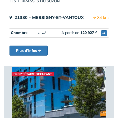
LES TERRASSES DU SUZON
21380 - MESSIGNY-ET-VANTOUX
➔ 84 km
Chambre
A partir de
120 927
€
➔
2
20 m
Plus d'infos ➔
PROPRIÉTAIRE OCCUPANT