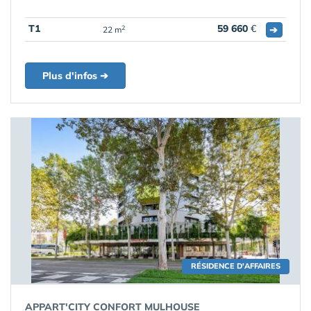
T1
59 660
€
➔
2
22 m
Plus d'infos ➔
RÉSIDENCE D'AFFAIRES
APPART'CITY CONFORT MULHOUSE