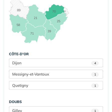
89
70
90
21
25
58
39
71
CÔTE-D'OR
Dijon
4
Messigny-et-Vantoux
1
Quetigny
1
DOUBS
Gilley
1