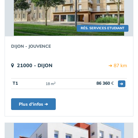
RÉS. SERVICES ETUDIANT
DIJON - JOUVENCE
21000 - DIJON
➔ 87 km
T1
86 360
€
➔
2
18 m
Plus d'infos ➔