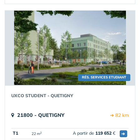
RÉS. SERVICES ETUDIANT
UXCO STUDENT - QUETIGNY
21800 - QUETIGNY
➔ 82 km
T1
A partir de
119 652
€
➔
2
22 m