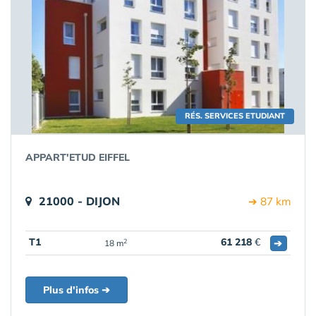
RÉS. SERVICES ETUDIANT
APPART'ETUD EIFFEL
21000 - DIJON
➔ 87 km
T1
61 218
€
➔
2
18 m
Plus d'infos ➔