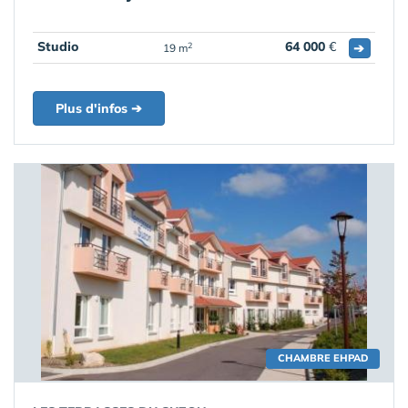
Studio
64 000
€
➔
2
19 m
Plus d'infos ➔
CHAMBRE EHPAD