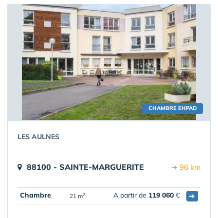
CHAMBRE EHPAD
LES AULNES
88100 - SAINTE-MARGUERITE
➔ 96 km
Chambre
A partir de
119 060
€
➔
2
21 m