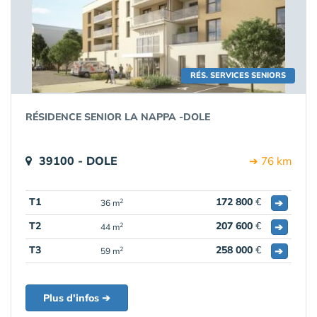
RÉS. SERVICES SENIORS
RÉSIDENCE SENIOR LA NAPPA -DOLE
39100 - DOLE
➔ 76 km
T1
172 800
€
➔
2
36 m
T2
207 600
€
➔
2
44 m
T3
258 000
€
➔
2
59 m
Plus d'infos ➔