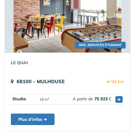
RÉS. SERVICES ETUDIANT
LE QUAI
68100 - MULHOUSE
➔ 94 km
Studio
A partir de
75 923
€
➔
2
18 m
Plus d'infos ➔