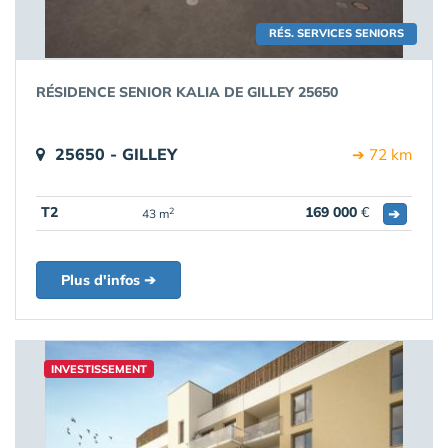
RÉS. SERVICES SENIORS
RÉSIDENCE SENIOR KALIA DE GILLEY 25650
25650 - GILLEY
➔ 72 km
T2
169 000
€
➔
2
43 m
Plus d'infos ➔
INVESTISSEMENT