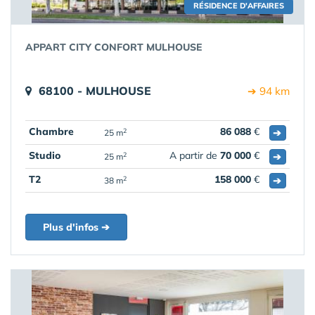
RÉSIDENCE D'AFFAIRES
APPART CITY CONFORT MULHOUSE
68100 - MULHOUSE
➔ 94 km
Chambre
86 088
€
➔
2
25 m
Studio
A partir de
70 000
€
➔
2
25 m
T2
158 000
€
➔
2
38 m
Plus d'infos ➔