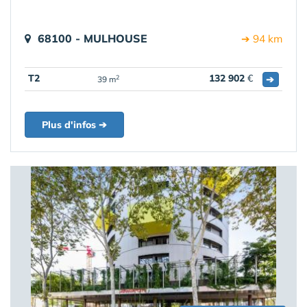
68100 - MULHOUSE
➔ 94 km
T2
132 902
€
➔
2
39 m
Plus d'infos ➔