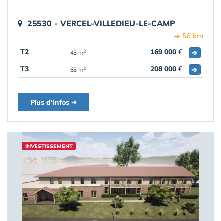
25530 - VERCEL-VILLEDIEU-LE-CAMP
➔ 56 km
T2
169 000
€
➔
2
43 m
T3
208 000
€
➔
2
63 m
Plus d'infos ➔
INVESTISSEMENT