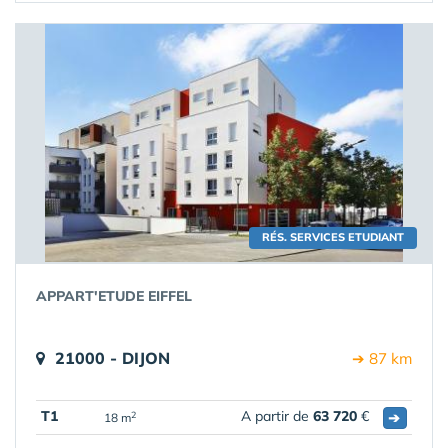
RÉS. SERVICES ETUDIANT
APPART'ETUDE EIFFEL
21000 - DIJON
➔ 87 km
T1
A partir de
63 720
€
➔
2
18 m