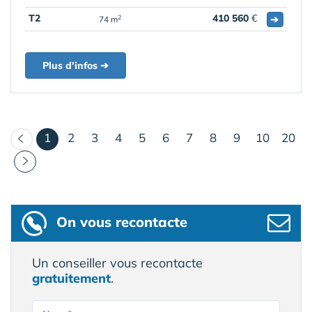
T2
410 560
€
➔
2
74 m
Plus d'infos ➔
(courant)
1
2
3
4
5
6
7
8
9
10
20
On vous recontacte
Un conseiller vous recontacte
gratuitement
.