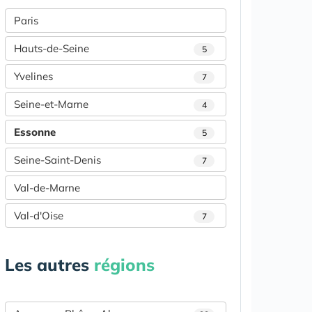
Paris
Hauts-de-Seine
5
Yvelines
7
Seine-et-Marne
4
Essonne
5
Seine-Saint-Denis
7
Val-de-Marne
Val-d'Oise
7
Les autres
régions