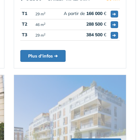
T1
A partir de
166 000
€
➔
2
29 m
T2
288 500
€
➔
2
46 m
T3
384 500
€
➔
2
29 m
Plus d'infos ➔