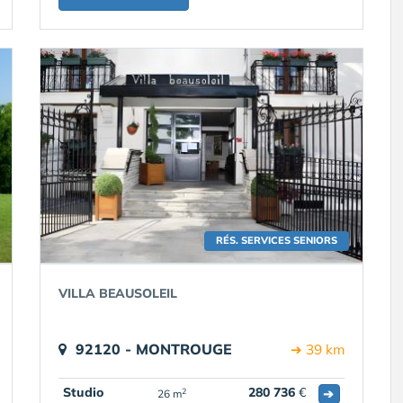
RÉS. SERVICES SENIORS
VILLA BEAUSOLEIL
92120 - MONTROUGE
➔ 39 km
Studio
280 736
€
➔
2
26 m