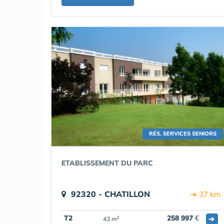
RÉS. SERVICES SENIORS
ETABLISSEMENT DU PARC
92320 - CHATILLON
➔ 37 km
T2
258 997
€
➔
2
43 m