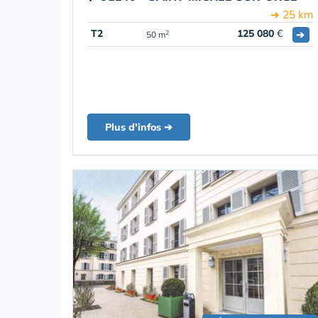
➔ 25 km
T2
125 080
€
➔
2
50 m
Plus d'infos ➔