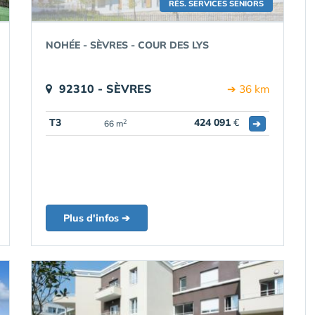
RÉS. SERVICES SENIORS
NOHÉE - SÈVRES - COUR DES LYS
92310 - SÈVRES
➔ 36 km
T3
424 091
€
➔
2
66 m
Plus d'infos ➔