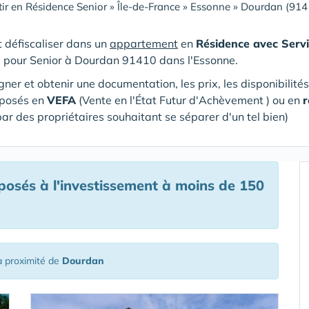
tir en Résidence Senior
»
Île-de-France
»
Essonne
»
Dourdan (914
et défiscaliser dans un
appartement
en
Résidence avec Servi
e pour Senior
à Dourdan 91410 dans l'Essonne
.
gner et obtenir une documentation, les prix, les disponibilité
oposés en
VEFA
(V
ente en l'État Futur d'Achèvement ) ou en
r
par des propriétaires souhaitant se séparer d'un tel bien)
osés à l'investissement à moins de 150
 proximité de
Dourdan