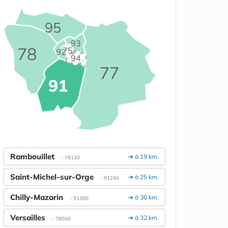
95
93
78
75
92
94
77
91
Rambouillet
➔ à 19 km.
- 78120
Saint-Michel-sur-Orge
➔ à 25 km.
- 91240
Chilly-Mazarin
➔ à 30 km.
- 91380
Versailles
➔ à 32 km.
- 78000