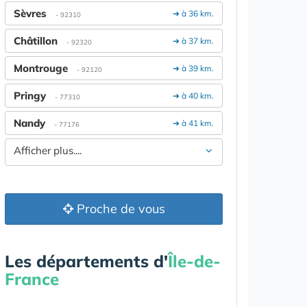
Sèvres
➔ à 36 km.
- 92310
Châtillon
➔ à 37 km.
- 92320
Montrouge
➔ à 39 km.
- 92120
Pringy
➔ à 40 km.
- 77310
Nandy
➔ à 41 km.
- 77176
Afficher plus....
Proche de vous
Les départements d'
Île-de-
France