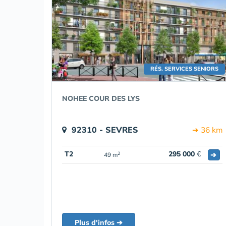
RÉS. SERVICES SENIORS
NOHEE COUR DES LYS
92310 - SEVRES
➔ 36 km
T2
295 000
€
➔
2
49 m
Plus d'infos ➔