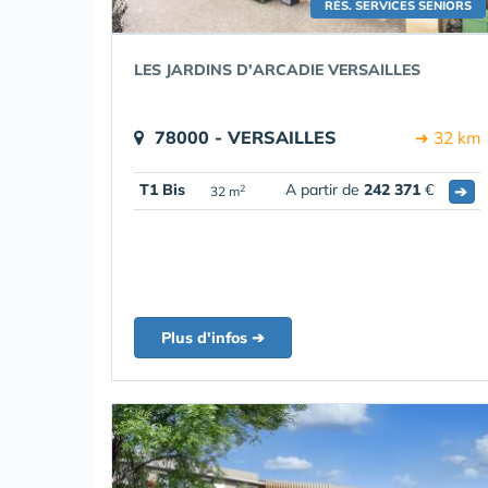
RÉS. SERVICES SENIORS
LES JARDINS D'ARCADIE VERSAILLES
78000 - VERSAILLES
➔ 32 km
T1 Bis
A partir de
242 371
€
➔
2
32 m
Plus d'infos ➔