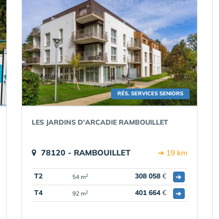
RÉS. SERVICES SENIORS
LES JARDINS D'ARCADIE RAMBOUILLET
78120 - RAMBOUILLET
➔ 19 km
T2
308 058
€
➔
2
54 m
T4
401 664
€
➔
2
92 m