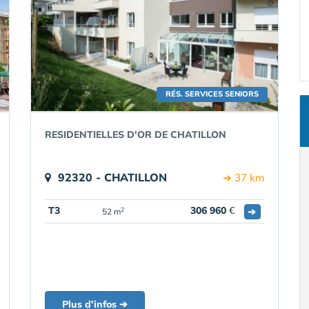
RÉS. SERVICES SENIORS
RESIDENTIELLES D'OR DE CHATILLON
92320 - CHATILLON
➔ 37 km
T3
306 960
€
➔
2
52 m
Plus d'infos ➔