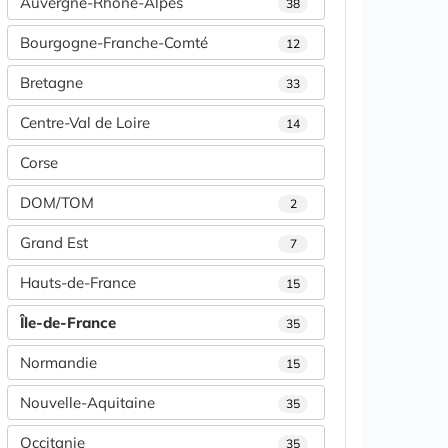
Auvergne-Rhône-Alpes
38
Bourgogne-Franche-Comté
12
Bretagne
33
Centre-Val de Loire
14
Corse
DOM/TOM
2
Grand Est
7
Hauts-de-France
15
Île-de-France
35
Normandie
15
Nouvelle-Aquitaine
35
Occitanie
35