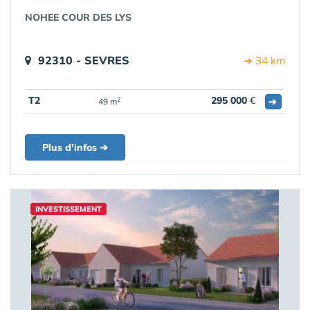
NOHEE COUR DES LYS
92310 - SEVRES
➔ 34 km
T2
295 000
€
➔
2
49 m
Plus d'infos ➔
INVESTISSEMENT