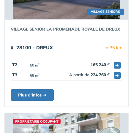
VILLAGE SENIORS
VILLAGE SENIOR LA PROMENADE ROYALE DE DREUX
28100 - DREUX
➔ 35 km
T2
165 240
€
➔
2
50 m
T3
A partir de
224 760
€
➔
2
68 m
Plus d'infos ➔
PROPRIÉTAIRE OCCUPANT