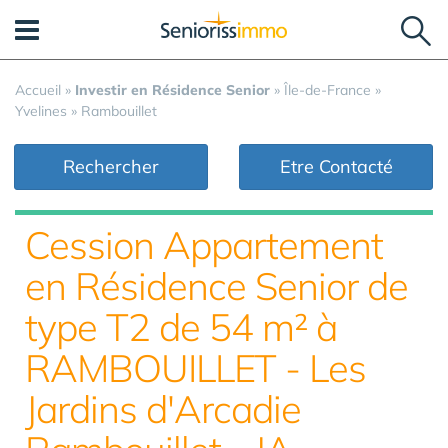
Panneau de gestion des cookies
Accueil
»
Investir en Résidence Senior
»
Île-de-France
»
Yvelines
»
Rambouillet
Rechercher
Etre Contacté
Cession Appartement
en Résidence Senior de
type T2 de 54 m² à
RAMBOUILLET - Les
Jardins d'Arcadie