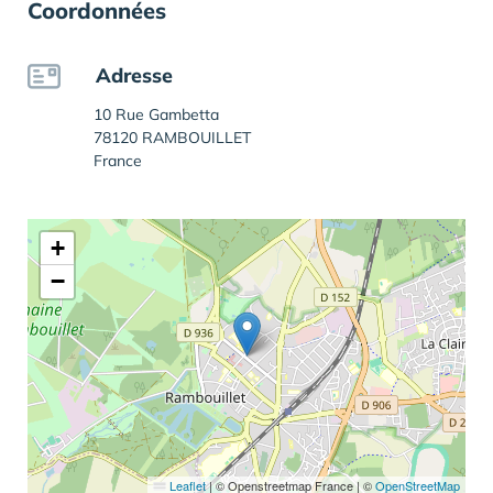
Coordonnées
Adresse
10 Rue Gambetta
78120 RAMBOUILLET
France
+
−
Leaflet
|
© Openstreetmap France | ©
OpenStreetMap