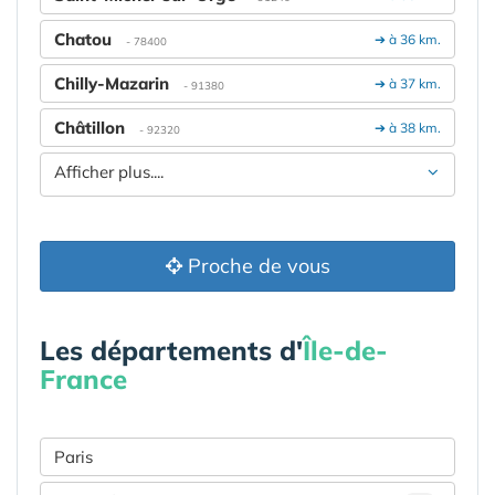
Chatou
➔ à 36 km.
- 78400
Chilly-Mazarin
➔ à 37 km.
- 91380
Châtillon
➔ à 38 km.
- 92320
Afficher plus....
Proche de vous
Les départements d'
Île-de-
France
Paris