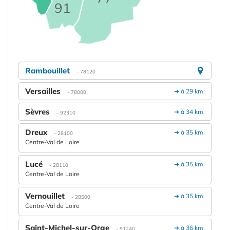
91
Rambouillet
- 78120
Versailles
➔ à 29 km.
- 78000
Sèvres
➔ à 34 km.
- 92310
Dreux
➔ à 35 km.
- 28100
Centre-Val de Loire
Lucé
➔ à 35 km.
- 28110
Centre-Val de Loire
Vernouillet
➔ à 35 km.
- 28500
Centre-Val de Loire
Saint-Michel-sur-Orge
➔ à 36 km.
- 91240