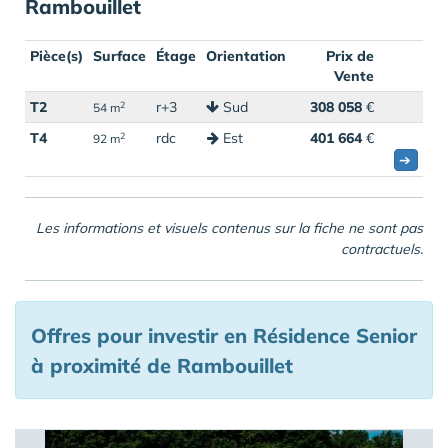
Rambouillet
Pièce(s)
Surface
Étage
Orientation
Prix de
Vente
T2
r+3
Sud
308 058
€
2
54 m
T4
rdc
Est
401 664
€
2
92 m
➔
Les informations et visuels contenus sur la fiche ne sont pas
contractuels.
Offres pour investir en Résidence Senior
à proximité de Rambouillet