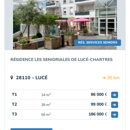
RÉS. SERVICES SENIORS
RÉSIDENCE LES SENIORIALES DE LUCÉ-CHARTRES
28110 - LUCÉ
➔ 35 km
T1
86 000
€
➔
2
34 m
T2
99 000
€
➔
2
38 m
T3
186 000
€
➔
2
56 m