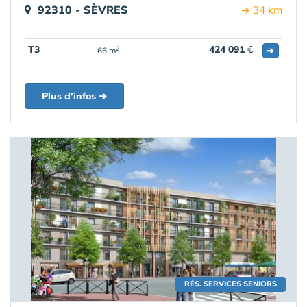
92310 - SÈVRES
➔ 34 km
T3
424 091
€
➔
2
66 m
Plus d'infos ➔
RÉS. SERVICES SENIORS