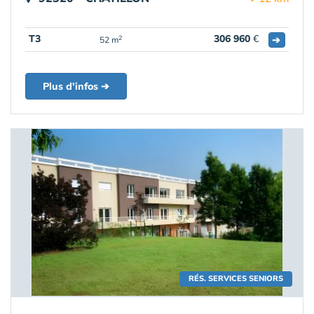
T3
306 960
€
➔
2
52 m
Plus d'infos ➔
RÉS. SERVICES SENIORS