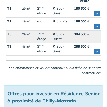
Vente
eme
T1
2
Sud-
180 600
€
2
29 m
étage
Ouest
➔
T1
rdc
Sud-Est
166 000
€
2
29 m
➔
eme
T3
3
Sud-
384 500
€
2
29 m
étage
Ouest
eme
T2
3
Sud-
288 500
€
2
46 m
étage
Ouest
➔
Les informations et visuels contenus sur la fiche ne sont pas
contractuels.
Offres pour investir en Résidence Senior
à proximité de Chilly-Mazarin