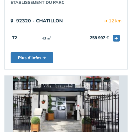
ETABLISSEMENT DU PARC
92320 - CHATILLON
➔ 12 km
T2
258 997
€
➔
2
43 m
Plus d'infos ➔