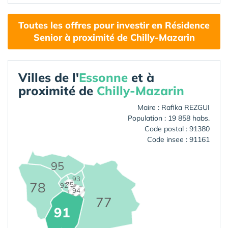
Toutes les offres pour investir en Résidence
Senior à proximité de Chilly-Mazarin
Villes de l'
Essonne
et à
proximité de
Chilly-Mazarin
Maire : Rafika REZGUI
Population : 19 858 habs.
Code postal : 91380
Code insee : 91161
95
93
78
75
92
94
77
91