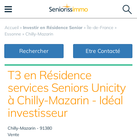
Panneau de gestion des cookies
Accueil
»
Investir en Résidence Senior
»
Île-de-France
»
Essonne
»
Chilly-Mazarin
Rechercher
Etre Contacté
T3 en Résidence
services Seniors Unicity
à Chilly-Mazarin - Idéal
investisseur
Chilly-Mazarin - 91380
Vente