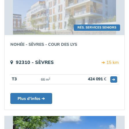
RÉS. SERVICES SENIORS
NOHÉE - SÈVRES - COUR DES LYS
92310 - SÈVRES
➔ 15 km
T3
424 091
€
➔
2
66 m
Plus d'infos ➔