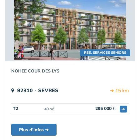
RÉS. SERVICES SENIORS
NOHEE COUR DES LYS
92310 - SEVRES
➔ 15 km
T2
295 000
€
➔
2
49 m
Plus d'infos ➔