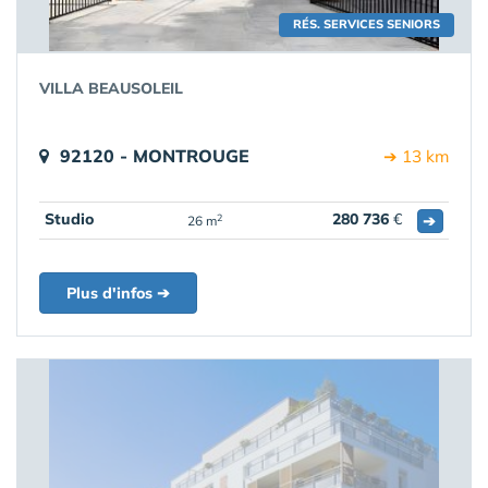
RÉS. SERVICES SENIORS
VILLA BEAUSOLEIL
92120 - MONTROUGE
➔ 13 km
Studio
280 736
€
➔
2
26 m
Plus d'infos ➔