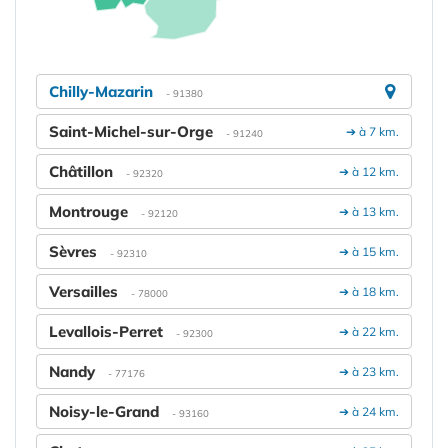
Chilly-Mazarin
- 91380
Saint-Michel-sur-Orge
➔ à 7 km.
- 91240
Châtillon
➔ à 12 km.
- 92320
Montrouge
➔ à 13 km.
- 92120
Sèvres
➔ à 15 km.
- 92310
Versailles
➔ à 18 km.
- 78000
Levallois-Perret
➔ à 22 km.
- 92300
Nandy
➔ à 23 km.
- 77176
Noisy-le-Grand
➔ à 24 km.
- 93160