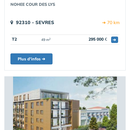
NOHEE COUR DES LYS
92310 - SEVRES
➔ 70 km
T2
295 000
€
➔
2
49 m
Plus d'infos ➔