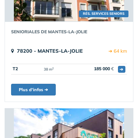
RÉS. SERVICES SENIORS
SENIORIALES DE MANTES-LA-JOLIE
78200 - MANTES-LA-JOLIE
➔ 64 km
T2
185 000
€
➔
2
38 m
Plus d'infos ➔