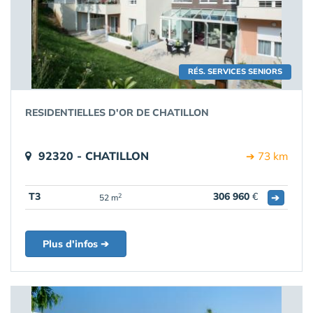
RÉS. SERVICES SENIORS
RESIDENTIELLES D'OR DE CHATILLON
92320 - CHATILLON
➔ 73 km
T3
306 960
€
➔
2
52 m
Plus d'infos ➔