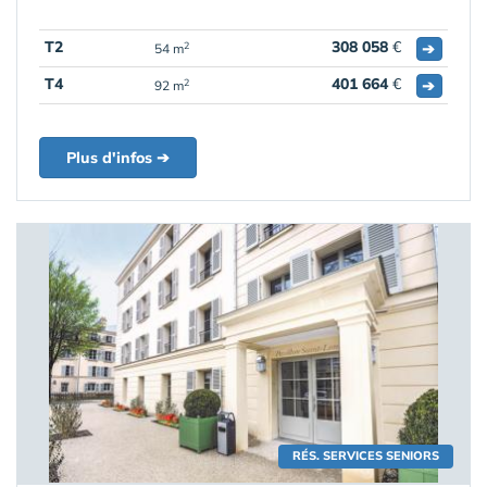
T2
308 058
€
➔
2
54 m
T4
401 664
€
➔
2
92 m
Plus d'infos ➔
RÉS. SERVICES SENIORS