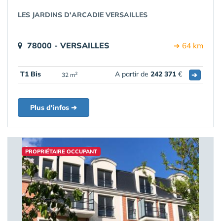
LES JARDINS D'ARCADIE VERSAILLES
78000 - VERSAILLES
➔ 64 km
T1 Bis
A partir de
242 371
€
➔
2
32 m
Plus d'infos ➔
PROPRIÉTAIRE OCCUPANT