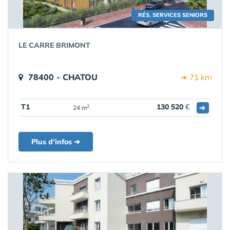
RÉS. SERVICES SENIORS
LE CARRE BRIMONT
78400 - CHATOU
➔ 71 km
T1
130 520
€
➔
2
24 m
Plus d'infos ➔