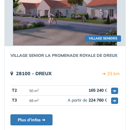
VILLAGE SENIORS
VILLAGE SENIOR LA PROMENADE ROYALE DE DREUX
28100 - DREUX
➔ 33 km
T2
165 240
€
➔
2
50 m
T3
A partir de
224 760
€
➔
2
68 m
Plus d'infos ➔