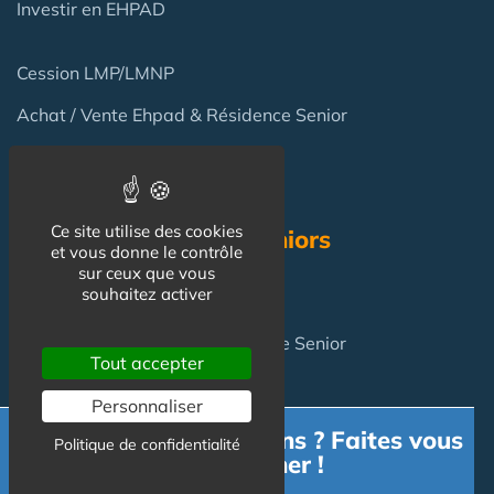
Investir en EHPAD
Cession LMP/LMNP
Achat / Vente Ehpad & Résidence Senior
Terrain pour Résidence Gérée
Ce site utilise des cookies
Résidence Services Seniors
et vous donne le contrôle
sur ceux que vous
souhaitez activer
Résidence Services Seniors
Achat pour y vivre
en Résidence Senior
Tout accepter
Personnaliser
FAQ
Besoin d'informations ? Faites vous
Politique de confidentialité
accompagner !
Investir en Résidence Senior : pièges et risques ?