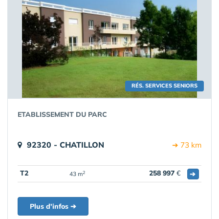
RÉS. SERVICES SENIORS
ETABLISSEMENT DU PARC
92320 - CHATILLON
➔ 73 km
T2
258 997
€
➔
2
43 m
Plus d'infos ➔