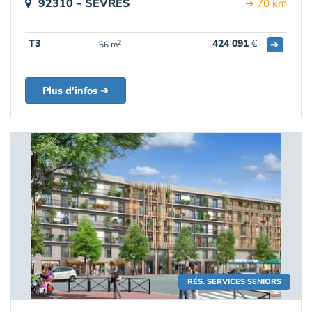
92310 - SÈVRES
➔ 70 km
T3
424 091
€
➔
2
66 m
Plus d'infos ➔
RÉS. SERVICES SENIORS