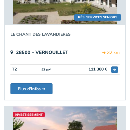
RÉS. SERVICES SENIORS
LE CHANT DES LAVANDIERES
28500 - VERNOUILLET
➔ 32 km
T2
111 360
€
➔
2
43 m
Plus d'infos ➔
INVESTISSEMENT