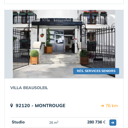
RÉS. SERVICES SENIORS
VILLA BEAUSOLEIL
92120 - MONTROUGE
➔ 76 km
Studio
280 736
€
➔
2
26 m