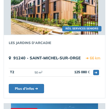
RÉS. SERVICES SENIORS
LES JARDINS D'ARCADIE
91240 - SAINT-MICHEL-SUR-ORGE
➔ 66 km
T2
125 080
€
➔
2
50 m
Plus d'infos ➔