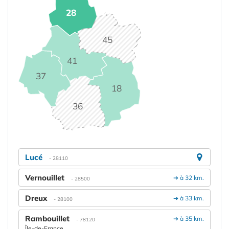
28
45
41
37
18
36
Lucé
- 28110
Vernouillet
➔ à 32 km.
- 28500
Dreux
➔ à 33 km.
- 28100
Rambouillet
➔ à 35 km.
- 78120
Île-de-France