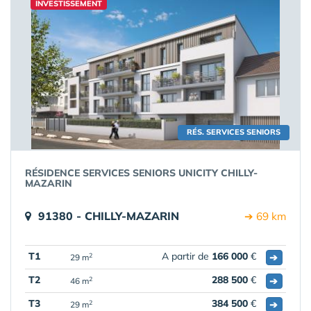
INVESTISSEMENT
RÉS. SERVICES SENIORS
RÉSIDENCE SERVICES SENIORS UNICITY CHILLY-
MAZARIN
91380 - CHILLY-MAZARIN
➔ 69 km
T1
A partir de
166 000
€
➔
2
29 m
T2
288 500
€
➔
2
46 m
T3
384 500
€
➔
2
29 m