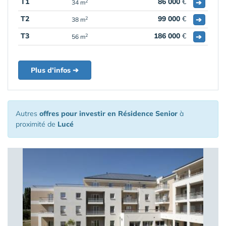
T1
86 000
€
➔
2
34 m
T2
99 000
€
➔
2
38 m
T3
186 000
€
➔
2
56 m
Plus d'infos ➔
Autres
offres pour investir en Résidence Senior
à
proximité de
Lucé