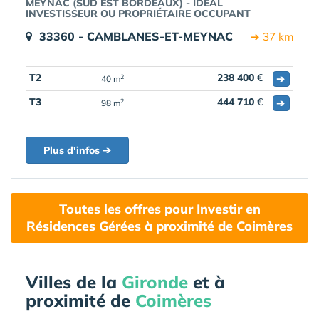
MEYNAC (SUD EST BORDEAUX) - IDÉAL
INVESTISSEUR OU PROPRIÉTAIRE OCCUPANT
33360 - CAMBLANES-ET-MEYNAC
➔ 37 km
T2
238 400
€
➔
2
40 m
T3
444 710
€
➔
2
98 m
Plus d'infos ➔
Toutes les offres pour Investir en
Résidences Gérées à proximité de Coimères
Villes de la
Gironde
et à
proximité de
Coimères