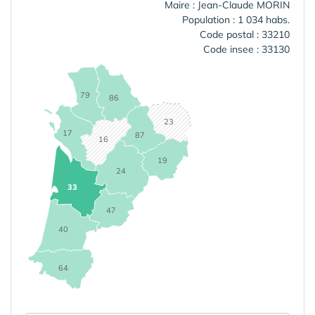
Maire : Jean-Claude MORIN
Population : 1 034 habs.
Code postal : 33210
Code insee : 33130
79
86
23
17
87
16
19
24
33
47
40
64