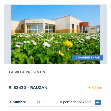
CHAMBRE EHPAD
LA VILLA PRÉSENTINE
33420 - RAUZAN
➔ 32 km
Chambre
A partir de
92 733
€
➔
2
21 m