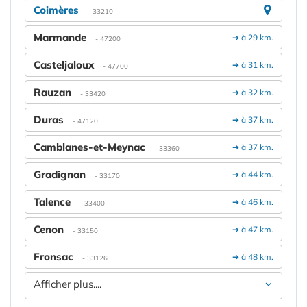
Coimères
- 33210
Marmande
➔ à 29 km.
- 47200
Casteljaloux
➔ à 31 km.
- 47700
Rauzan
➔ à 32 km.
- 33420
Duras
➔ à 37 km.
- 47120
Camblanes-et-Meynac
➔ à 37 km.
- 33360
Gradignan
➔ à 44 km.
- 33170
Talence
➔ à 46 km.
- 33400
Cenon
➔ à 47 km.
- 33150
Fronsac
➔ à 48 km.
- 33126
Afficher plus....