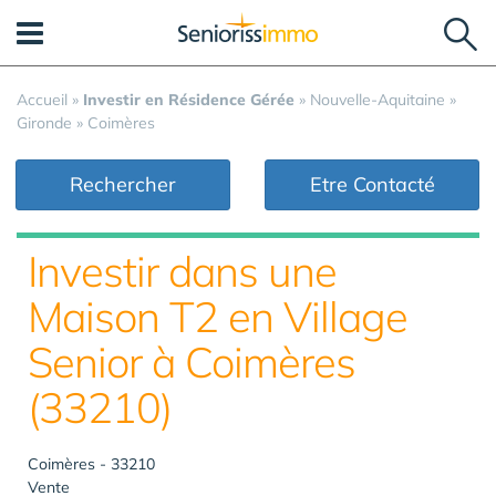
Panneau de gestion des cookies
Accueil
»
Investir en Résidence Gérée
»
Nouvelle-Aquitaine
»
Gironde
»
Coimères
Rechercher
Etre Contacté
Investir dans une
Maison T2 en Village
Senior à Coimères
(33210)
Coimères - 33210
Vente