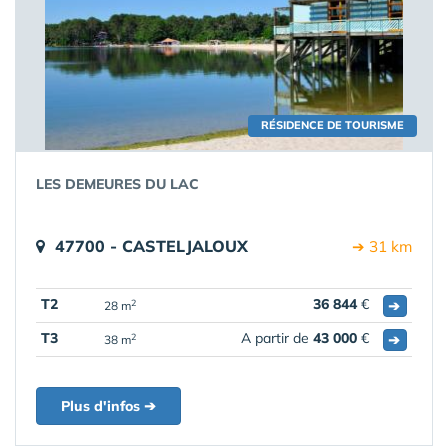
RÉSIDENCE DE TOURISME
LES DEMEURES DU LAC
47700 - CASTELJALOUX
➔ 31 km
T2
36 844
€
➔
2
28 m
T3
A partir de
43 000
€
➔
2
38 m
Plus d'infos ➔