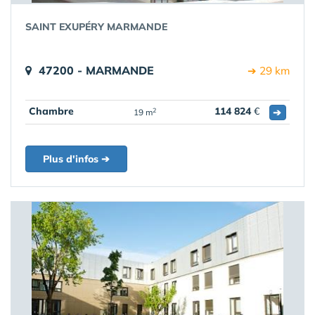
SAINT EXUPÉRY MARMANDE
47200 - MARMANDE
➔ 29 km
Chambre
114 824
€
➔
2
19 m
Plus d'infos ➔