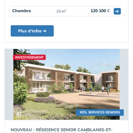
Chambre
120 100
€
➔
2
23 m
Plus d'infos ➔
INVESTISSEMENT
RÉS. SERVICES SENIORS
NOUVEAU - RÉSIDENCE SENIOR CAMBLANES-ET-