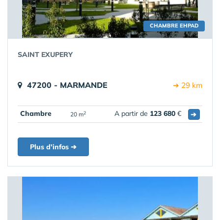
CHAMBRE EHPAD
SAINT EXUPERY
47200 - MARMANDE
➔ 29 km
Chambre
A partir de
123 680
€
➔
2
20 m
Plus d'infos ➔