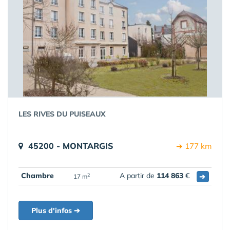
LES RIVES DU PUISEAUX
45200 - MONTARGIS
➔ 177 km
Chambre
A partir de
114 863
€
➔
2
17 m
Plus d'infos ➔