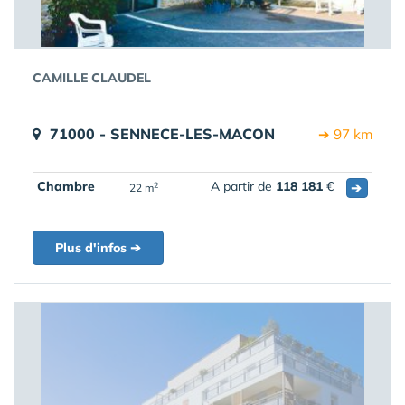
CAMILLE CLAUDEL
71000 - SENNECE-LES-MACON
➔ 97 km
Chambre
A partir de
118 181
€
➔
2
22 m
Plus d'infos ➔