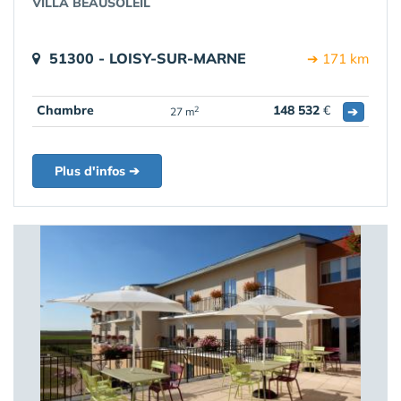
VILLA BEAUSOLEIL
51300 - LOISY-SUR-MARNE
➔ 171 km
Chambre
148 532
€
➔
2
27 m
Plus d'infos ➔