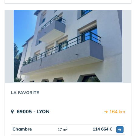
LA FAVORITE
69005 - LYON
➔ 164 km
Chambre
114 664
€
➔
2
17 m