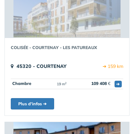
COLISÉE - COURTENAY - LES PATUREAUX
45320 - COURTENAY
➔ 159 km
Chambre
109 408
€
➔
2
19 m
Plus d'infos ➔