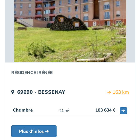
RÉSIDENCE IRÉNÉE
69690 - BESSENAY
➔ 163 km
Chambre
103 634
€
➔
2
21 m
Plus d'infos ➔