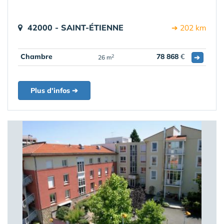
42000 - SAINT-ÉTIENNE
➔ 202 km
Chambre
78 868
€
➔
2
26 m
Plus d'infos ➔