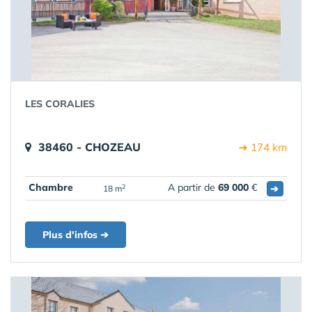
LES CORALIES
38460 - CHOZEAU
➔ 174 km
Chambre
A partir de
69 000
€
➔
2
18 m
Plus d'infos ➔