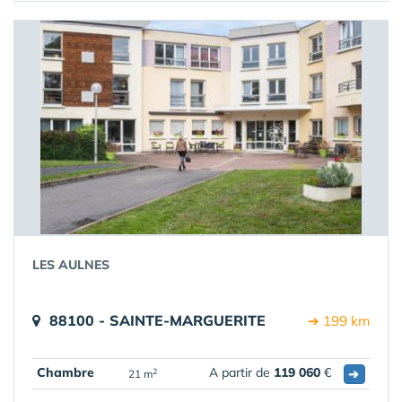
LES AULNES
88100 - SAINTE-MARGUERITE
➔ 199 km
Chambre
A partir de
119 060
€
➔
2
21 m