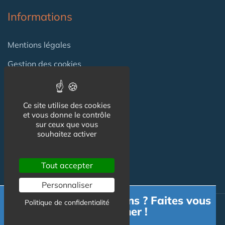
Informations
Mentions légales
Gestion des cookies
CGU
Ce site utilise des cookies
et vous donne le contrôle
Contact
sur ceux que vous
souhaitez activer
Contact
Tout accepter
Personnaliser
Besoin d'informations ? Faites vous
Politique de confidentialité
accompagner !
© Seniorissimmo.com 2026 - Tous droits réservés. //
Gestion
des cookies