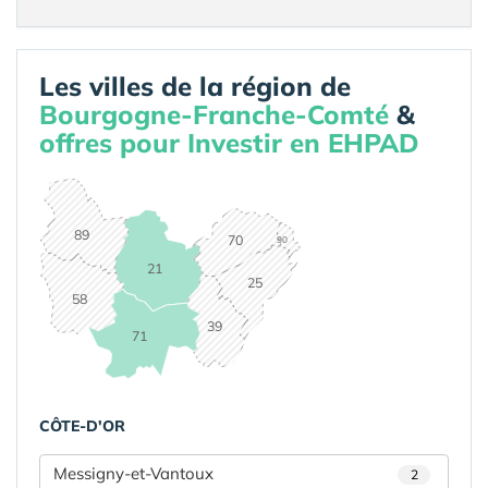
Les villes de la région de
Bourgogne-Franche-Comté
&
offres pour Investir en EHPAD
89
70
90
21
25
58
39
71
CÔTE-D'OR
Messigny-et-Vantoux
2