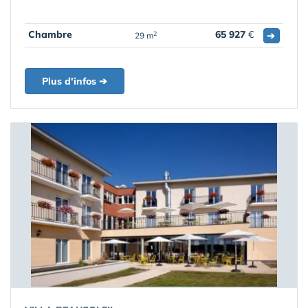
Chambre
65 927
€
➔
2
29 m
Plus d'infos ➔