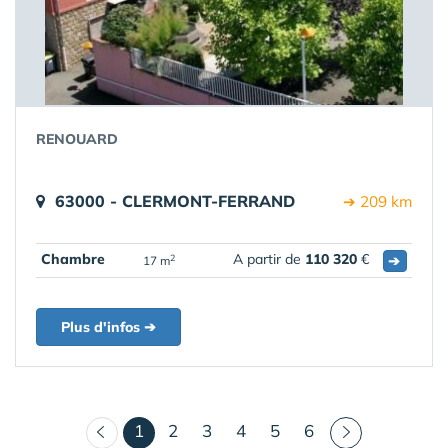
RENOUARD
63000 - CLERMONT-FERRAND
➔ 209 km
Chambre
A partir de
110 320
€
➔
2
17 m
Plus d'infos ➔
(courant)
1
2
3
4
5
6