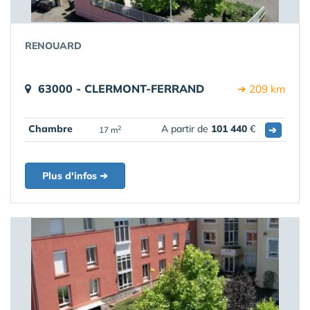
RENOUARD
63000 - CLERMONT-FERRAND
➔ 209 km
Chambre
A partir de
101 440
€
➔
2
17 m
Plus d'infos ➔