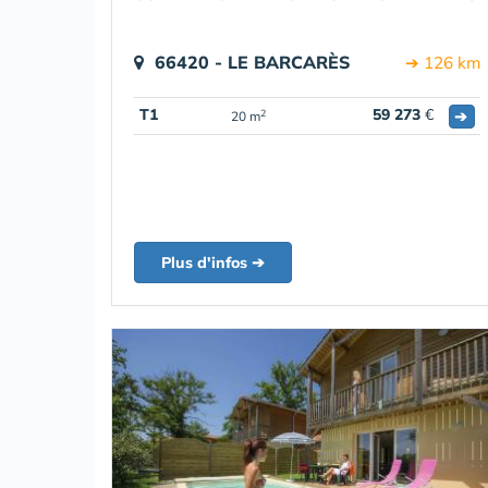
66420 - LE BARCARÈS
➔ 126 km
T1
59 273
€
➔
2
20 m
Plus d'infos ➔