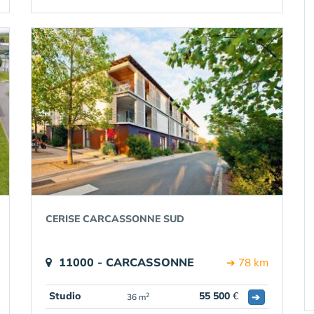
CERISE CARCASSONNE SUD
11000 - CARCASSONNE
➔ 78 km
Studio
55 500
€
➔
2
36 m