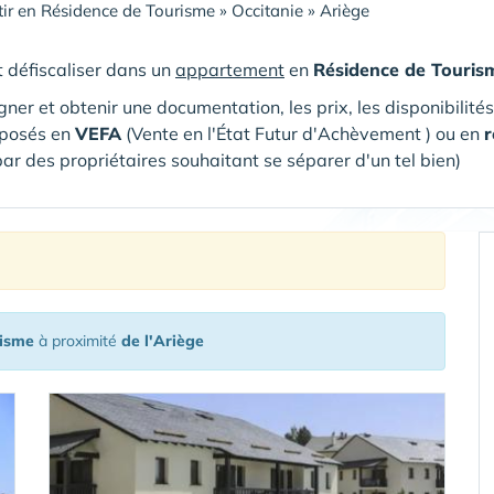
tir en Résidence de Tourisme
»
Occitanie
»
Ariège
et défiscaliser dans un
appartement
en
Résidence de Touris
gner et obtenir une documentation, les prix, les disponibilité
oposés en
VEFA
(V
ente en l'État Futur d'Achèvement ) ou en
r
par des propriétaires souhaitant se séparer d'un tel bien)
risme
à proximité
de l'Ariège