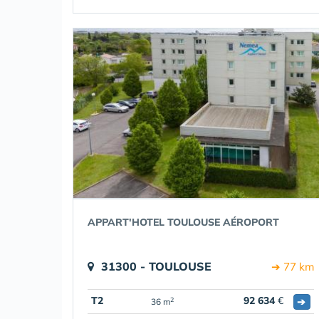
APPART'HOTEL TOULOUSE AÉROPORT
31300 - TOULOUSE
➔ 77 km
T2
92 634
€
➔
2
36 m