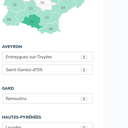
81
32
34
31
11
65
09
66
AVEYRON
Entraygues-sur-Truyère
1
Saint-Geniez-d'Olt
1
GARD
Remoulins
1
HAUTES-PYRÉNÉES
Lourdes
1