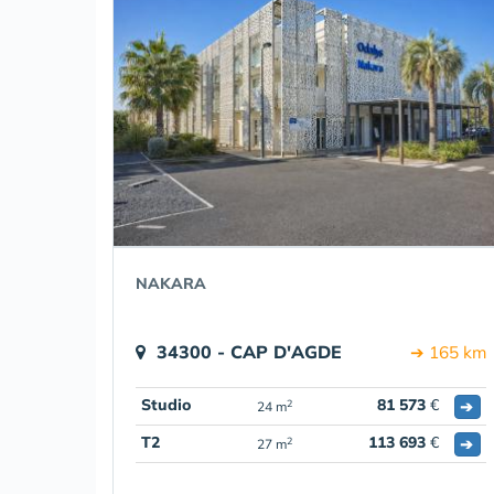
NAKARA
34300 - CAP D'AGDE
➔ 165 km
Studio
81 573
€
➔
2
24 m
T2
113 693
€
➔
2
27 m