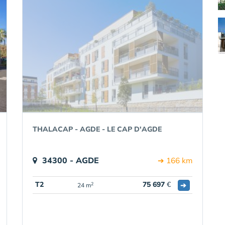
THALACAP - AGDE - LE CAP D'AGDE
34300 - AGDE
➔ 166 km
T2
75 697
€
➔
2
24 m