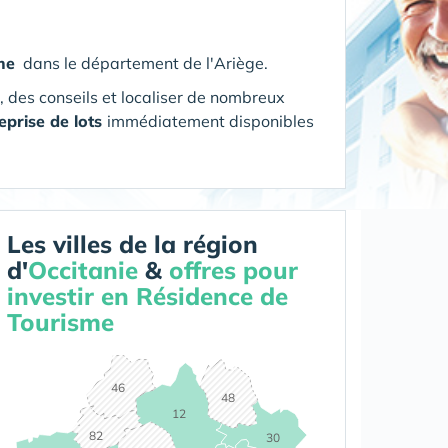
me
dans le département de l'Ariège
.
s, des conseils et localiser de nombreux
eprise de lots
immédiatement disponibles
Les villes de la région
d'
Occitanie
&
offres pour
investir en Résidence de
Tourisme
46
48
12
82
30