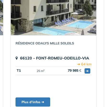
RÉSIDENCE ODALYS MILLE SOLEILS
66120 - FONT-ROMEU-ODEILLO-VIA
➔ 64 km
T1
79 985
€
➔
2
25 m
Plus d'infos ➔