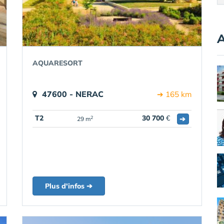
A
AQUARESORT
47600 - NERAC
➔ 165 km
T2
30 700
€
➔
2
29 m
Plus d'infos ➔