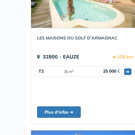
LES MAISONS DU GOLF D'ARMAGNAC
32800 - EAUZE
➔ 156 km
T2
25 000
€
➔
2
30 m
Plus d'infos ➔