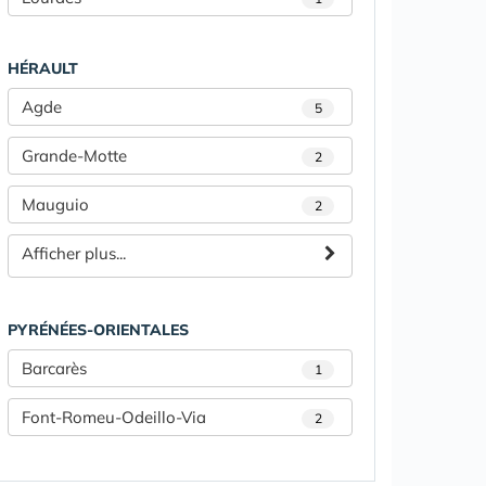
HÉRAULT
Agde
5
Grande-Motte
2
Mauguio
2
Afficher plus...
PYRÉNÉES-ORIENTALES
Barcarès
1
Font-Romeu-Odeillo-Via
2