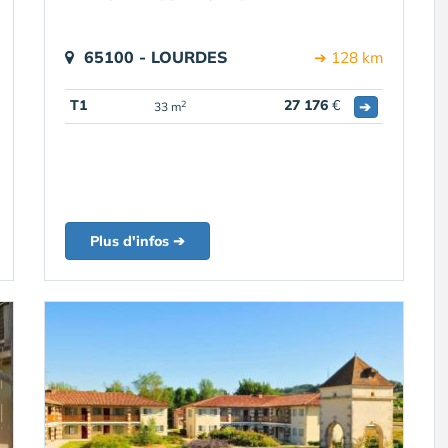
65100 - LOURDES
➔ 128 km
T1
27 176
€
➔
2
33 m
Plus d'infos ➔