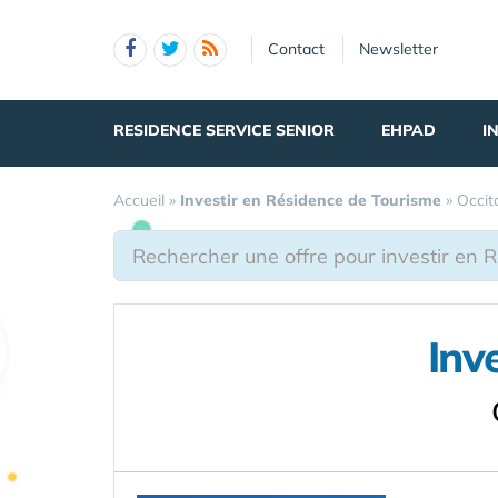
Panneau de gestion des cookies
Contact
Newsletter
RESIDENCE SERVICE SENIOR
EHPAD
I
Accueil
»
Investir en Résidence de Tourisme
»
Occit
Inv