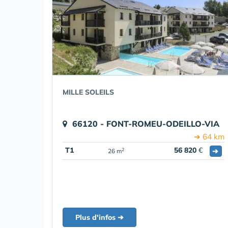
MILLE SOLEILS
66120 - FONT-ROMEU-ODEILLO-VIA
➔ 64 km
T1
56 820
€
➔
2
26 m
Plus d'infos ➔