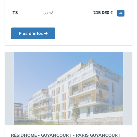
T3
215 060
€
➔
2
63 m
Plus d'infos ➔
RÉSIDHOME - GUYANCOURT - PARIS GUYANCOURT