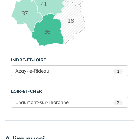
41
37
18
36
INDRE-ET-LOIRE
Azay-le-Rideau
1
LOIR-ET-CHER
Chaumont-sur-Tharonne
2
A lire aussi