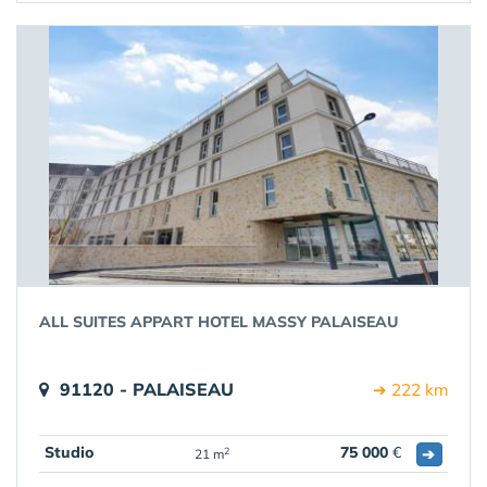
ALL SUITES APPART HOTEL MASSY PALAISEAU
91120 - PALAISEAU
➔ 222 km
Studio
75 000
€
➔
2
21 m