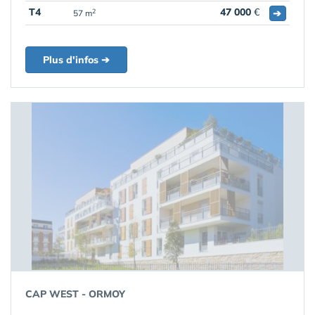
T4
47 000
€
➔
2
57 m
Plus d'infos ➔
CAP WEST - ORMOY