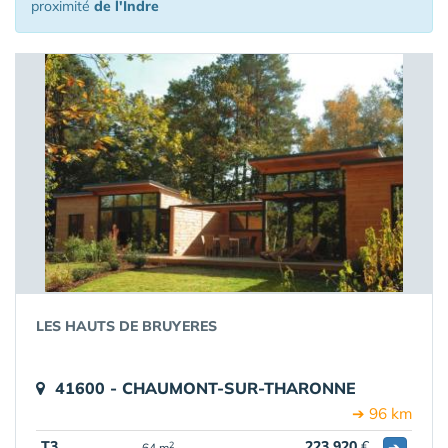
proximité
de l'Indre
LES HAUTS DE BRUYERES
41600 - CHAUMONT-SUR-THARONNE
➔ 96 km
T3
223 920
€
➔
2
64 m