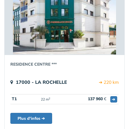
RESIDENCE CENTRE ***
17000 - LA ROCHELLE
➔ 220 km
T1
137 960
€
➔
2
22 m
Plus d'infos ➔