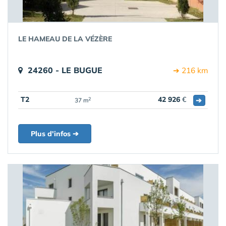
LE HAMEAU DE LA VÉZÈRE
24260 - LE BUGUE
➔ 216 km
T2
42 926
€
➔
2
37 m
Plus d'infos ➔