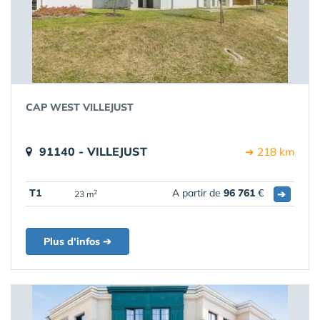
CAP WEST VILLEJUST
91140 - VILLEJUST
➔ 218 km
T1
A partir de
96 761
€
➔
2
23 m
Plus d'infos ➔