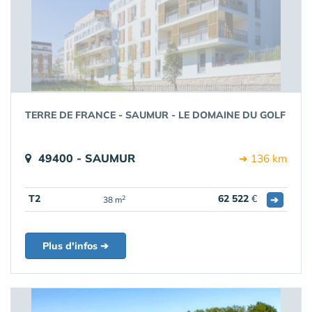
TERRE DE FRANCE - SAUMUR - LE DOMAINE DU GOLF
49400 - SAUMUR
➔ 136 km
T2
62 522
€
➔
2
38 m
Plus d'infos ➔