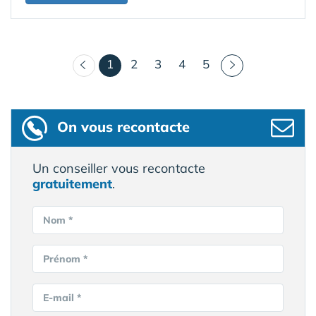
(courant)
1
2
3
4
5
On vous recontacte
Un conseiller vous recontacte
gratuitement
.
Nom *
Prénom *
E-mail *