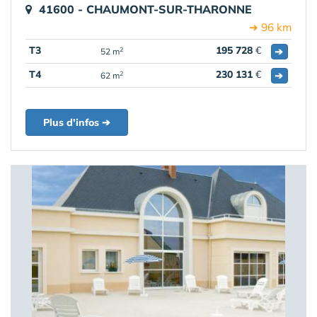
41600 - CHAUMONT-SUR-THARONNE
➔ 96 km
T3
195 728
€
➔
2
52 m
T4
230 131
€
➔
2
62 m
Plus d'infos ➔