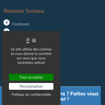
Reseaux Sociaux
Facebook
X (ex-Twitter)
Ce site utilise des cookies
Informations
et vous donne le contrôle
sur ceux que vous
souhaitez activer
Mentions légales
Gestion des cookies
Tout accepter
CGU
Personnaliser
Besoin d'informations ? Faites vous
Politique de confidentialité
accompagner !
Contact