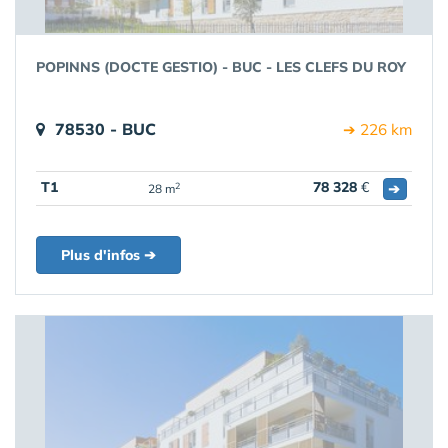
POPINNS (DOCTE GESTIO) - BUC - LES CLEFS DU ROY
78530 - BUC
➔ 226 km
T1
78 328
€
➔
2
28 m
Plus d'infos ➔