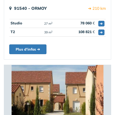
91540 - ORMOY
➔ 210 km
Studio
78 060
€
➔
2
27 m
T2
108 821
€
➔
2
39 m
Plus d'infos ➔