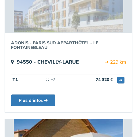
ADONIS - PARIS SUD APPARTHÔTEL - LE
FONTAINEBLEAU
94550 - CHEVILLY-LARUE
➔ 229 km
T1
74 320
€
➔
2
22 m
Plus d'infos ➔