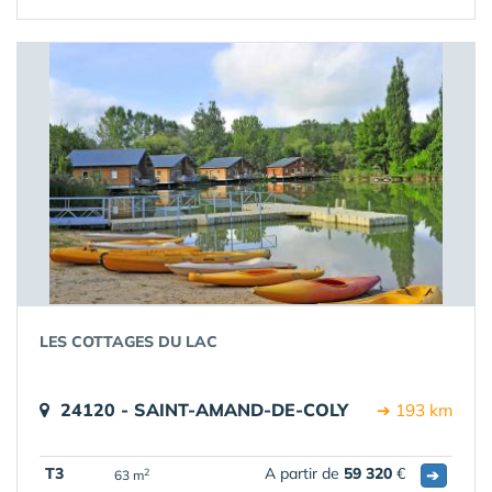
LES COTTAGES DU LAC
24120 - SAINT-AMAND-DE-COLY
➔ 193 km
T3
A partir de
59 320
€
➔
2
63 m