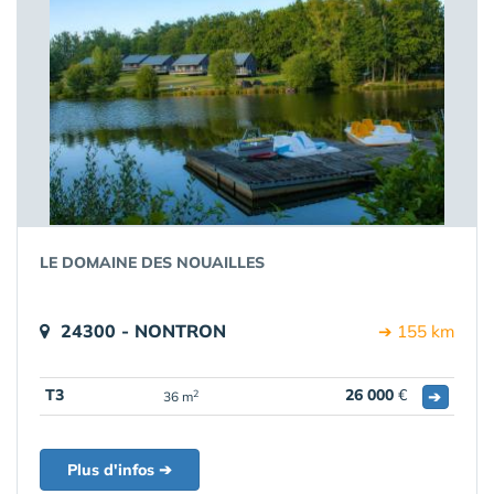
LE DOMAINE DES NOUAILLES
24300 - NONTRON
➔ 155 km
T3
26 000
€
➔
2
36 m
Plus d'infos ➔