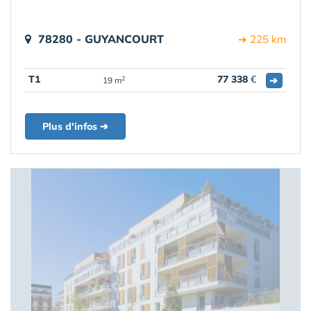
78280 - GUYANCOURT
➔ 225 km
T1
77 338
€
➔
2
19 m
Plus d'infos ➔