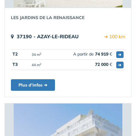
LES JARDINS DE LA RENAISSANCE
37190 - AZAY-LE-RIDEAU
➔ 100 km
T2
A partir de
74 919
€
➔
2
34 m
T3
72 000
€
➔
2
44 m
Plus d'infos ➔