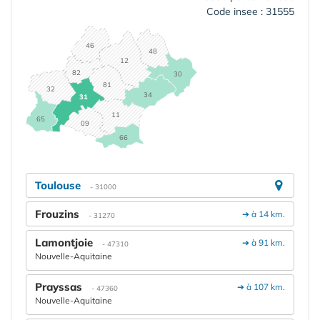
Code insee : 31555
46
48
12
82
30
81
32
34
31
11
65
09
66
Toulouse
- 31000
Frouzins
➔ à 14 km.
- 31270
Lamontjoie
➔ à 91 km.
- 47310
Nouvelle-Aquitaine
Prayssas
➔ à 107 km.
- 47360
Nouvelle-Aquitaine