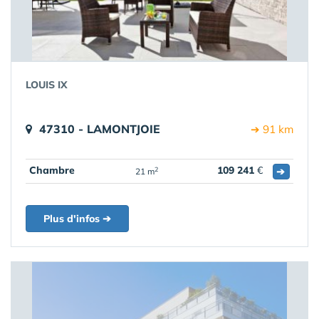
LOUIS IX
47310 - LAMONTJOIE
➔ 91 km
Chambre
109 241
€
➔
2
21 m
Plus d'infos ➔