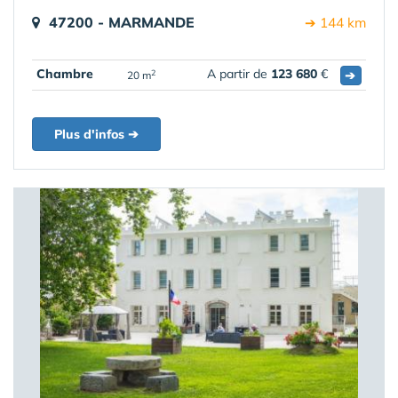
47200 - MARMANDE
➔ 144 km
Chambre
A partir de
123 680
€
➔
2
20 m
Plus d'infos ➔