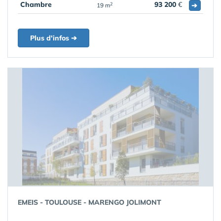
Chambre
93 200
€
➔
2
19 m
Plus d'infos ➔
EMEIS - TOULOUSE - MARENGO JOLIMONT