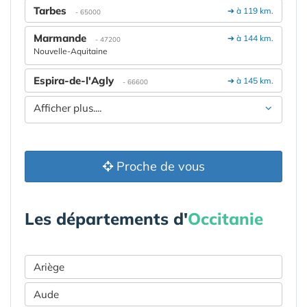
Tarbes
➔ à 119 km.
- 65000
Marmande
➔ à 144 km.
- 47200
Nouvelle-Aquitaine
Espira-de-l'Agly
➔ à 145 km.
- 66600
Afficher plus....
Proche de vous
Les départements d'
Occitanie
Ariège
Aude