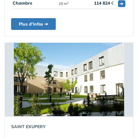
Chambre
114 824
€
➔
2
19 m
Plus d'infos ➔
SAINT EXUPERY