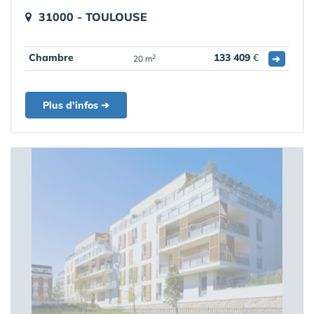
31000 - TOULOUSE
Chambre
133 409
€
➔
2
20 m
Plus d'infos ➔