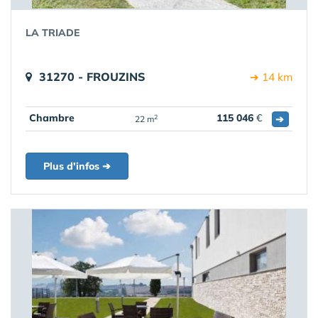
LA TRIADE
31270 - FROUZINS
➔ 14 km
Chambre
115 046
€
➔
2
22 m
Plus d'infos ➔