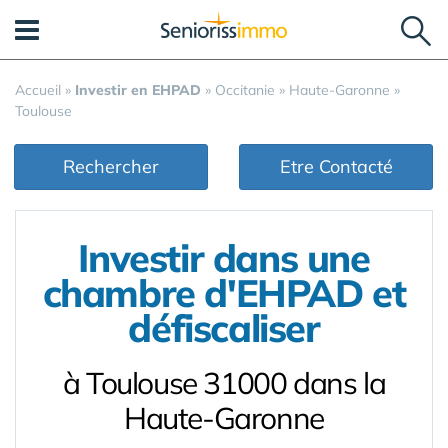
Panneau de gestion des cookies
Accueil
»
Investir en EHPAD
»
Occitanie
»
Haute-Garonne
»
Toulouse
Rechercher
Etre Contacté
Investir dans une
chambre d'EHPAD et
défiscaliser
à Toulouse 31000 dans la
Haute-Garonne