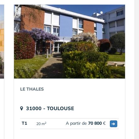
LE THALES
31000 - TOULOUSE
T1
A partir de
70 800
€
➔
2
20 m