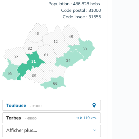
Population : 486 828 habs.
Code postal : 31000
Code insee : 31555
46
48
12
82
30
81
32
34
31
11
65
09
66
Toulouse
- 31000
Tarbes
➔ à 119 km.
- 65000
Afficher plus....