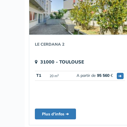
LE CERDANA 2
31000 - TOULOUSE
T1
A partir de
95 560
€
➔
2
20 m
Plus d'infos ➔