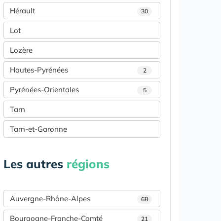
Hérault
30
Lot
Lozère
Hautes-Pyrénées
2
Pyrénées-Orientales
5
Tarn
Tarn-et-Garonne
Les autres
régions
Auvergne-Rhône-Alpes
68
Bourgogne-Franche-Comté
21