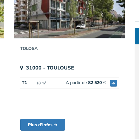
TOLOSA
31000 - TOULOUSE
T1
A partir de
82 520
€
➔
2
18 m
Plus d'infos ➔