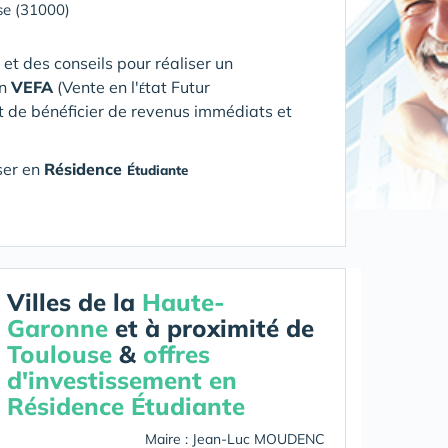
se (31000)
 et des conseils pour réaliser un
en
VEFA
(V
ente en l'
tat Futur
É
 de bénéficier de revenus immédiats et
ser en
Résidence
Étudiante
Villes de la
Haute-
Garonne
et à proximité de
Toulouse
&
offres
d'investissement en
Résidence Étudiante
Maire : Jean-Luc MOUDENC