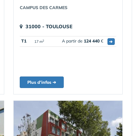
CAMPUS DES CARMES
31000 - TOULOUSE
T1
A partir de
124 440
€
➔
2
17 m
Plus d'infos ➔