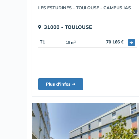
LES ESTUDINES - TOULOUSE - CAMPUS IAS
31000 - TOULOUSE
T1
70 166
€
➔
2
18 m
Plus d'infos ➔