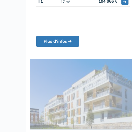
T1
104 066
€
➔
2
17 m
Plus d'infos ➔