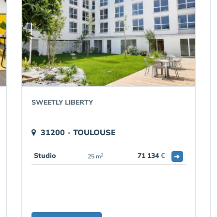
SWEETLY LIBERTY
31200 - TOULOUSE
Studio
71 134
€
➔
2
25 m