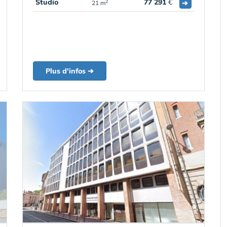
Studio
77 291
€
➔
2
21 m
Plus d'infos ➔