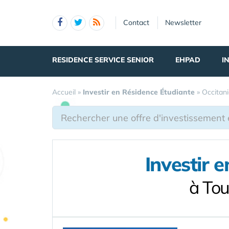
Panneau de gestion des cookies
Contact
Newsletter
RESIDENCE SERVICE SENIOR
EHPAD
I
Accueil
»
Investir en Résidence Étudiante
»
Occitan
Investir 
à To