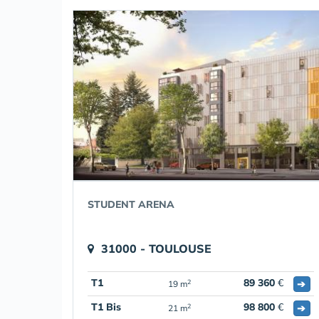
STUDENT ARENA
31000 - TOULOUSE
T1
89 360
€
➔
2
19 m
T1 Bis
98 800
€
➔
2
21 m