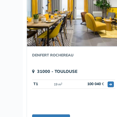
DENFERT ROCHEREAU
31000 - TOULOUSE
T1
100 040
€
➔
2
19 m