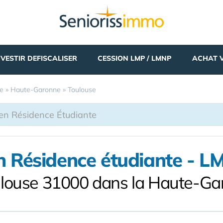
NVESTIR DEFISCALISER
CESSION LMP / LMNP
ACHAT 
ie
»
Haute-Garonne
»
Toulouse
en Résidence étudiante - 
ulouse 31000 dans la Haute-Ga