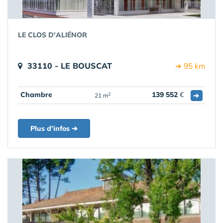
LE CLOS D'ALIÉNOR
33110 - LE BOUSCAT
➔ 95 km
Chambre
139 552
€
➔
2
21 m
Plus d'infos ➔