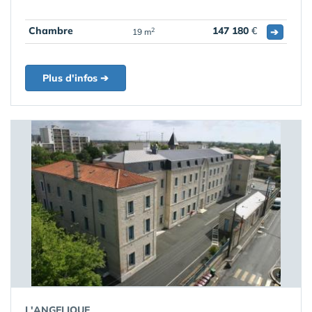
Chambre
147 180
€
➔
2
19 m
Plus d'infos ➔
L'ANGELIQUE