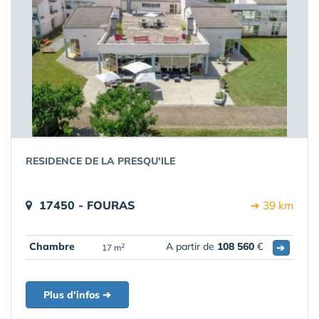
RESIDENCE DE LA PRESQU'ILE
17450 - FOURAS
➔ 39 km
Chambre
A partir de
108 560
€
➔
2
17 m
Plus d'infos ➔