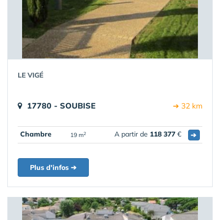
LE VIGÉ
17780 - SOUBISE
➔ 32 km
Chambre
A partir de
118 377
€
➔
2
19 m
Plus d'infos ➔