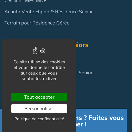
Cession LMP/LMNP
Achat / Vente Ehpad & Résidence Senior
Terrain pour Résidence Gérée
Résidence Services Seniors
Résidence Services Seniors
Ce site utilise des cookies
et vous donne le contrôle
Achat pour y vivre
en Résidence Senior
sur ceux que vous
souhaitez activer
FAQ
Tout accepter
Personnaliser
Investir en Résidence Senior : pièges et risques ?
Besoin d'informations ? Faites vous
Politique de confidentialité
Investir en LMNP dans une résidence services en 2025 ?
accompagner !