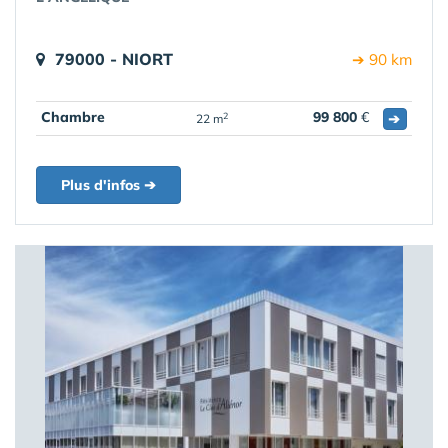
79000 - NIORT
➔ 90 km
Chambre
99 800
€
➔
2
22 m
Plus d'infos ➔