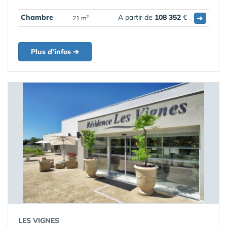
Chambre
A partir de
108 352
€
➔
2
21 m
Plus d'infos ➔
LES VIGNES