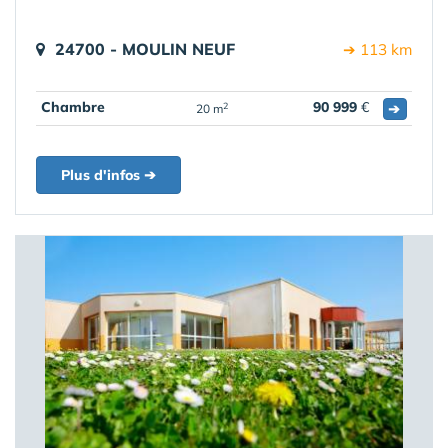
24700 - MOULIN NEUF
➔ 113 km
Chambre
90 999
€
➔
2
20 m
Plus d'infos ➔