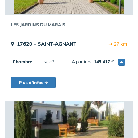
LES JARDINS DU MARAIS
17620 - SAINT-AGNANT
➔ 27 km
Chambre
A partir de
149 417
€
➔
2
20 m
Plus d'infos ➔