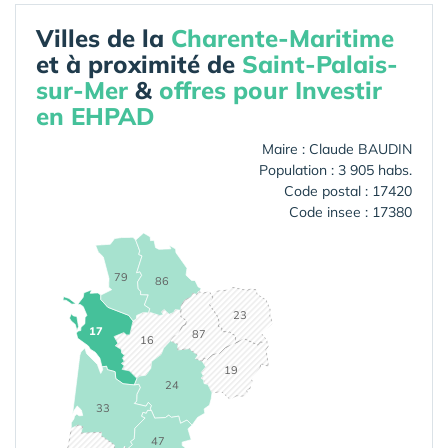
Villes de la
Charente-Maritime
et à proximité de
Saint-Palais-
sur-Mer
&
offres pour Investir
en EHPAD
Maire : Claude BAUDIN
Population : 3 905 habs.
Code postal : 17420
Code insee : 17380
79
86
23
17
87
16
19
24
33
47