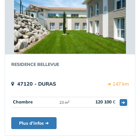
RESIDENCE BELLEVUE
47120 - DURAS
➔ 147 km
Chambre
120 100
€
➔
2
23 m
Plus d'infos ➔