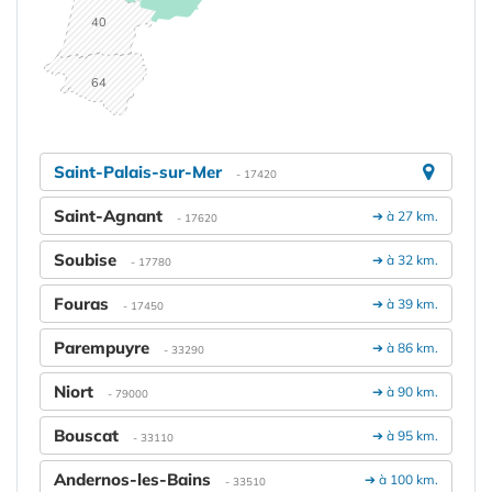
40
64
Saint-Palais-sur-Mer
- 17420
Saint-Agnant
➔ à 27 km.
- 17620
Soubise
➔ à 32 km.
- 17780
Fouras
➔ à 39 km.
- 17450
Parempuyre
➔ à 86 km.
- 33290
Niort
➔ à 90 km.
- 79000
Bouscat
➔ à 95 km.
- 33110
Andernos-les-Bains
➔ à 100 km.
- 33510