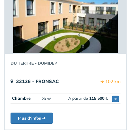
DU TERTRE - DOMIDEP
33126 - FRONSAC
➔ 102 km
Chambre
A partir de
115 500
€
➔
2
20 m
Plus d'infos ➔