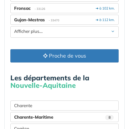
Fronsac
➔ à 102 km.
- 33126
Gujan-Mestras
➔ à 112 km.
- 33470
Afficher plus....
Proche de vous
Les départements de la
Nouvelle-Aquitaine
Charente
Charente-Maritime
8
Corrèze