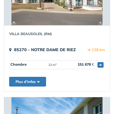
VILLA BEAUSOLEIL (RM)
85270 - NOTRE DAME DE RIEZ
➔ 138 km
Chambre
151 678
€
➔
2
23 m
Plus d'infos ➔