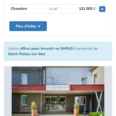
Chambre
121 002
€
➔
2
17 m
Plus d'infos ➔
Autres
offres pour Investir en EHPAD
à proximité de
Saint-Palais-sur-Mer