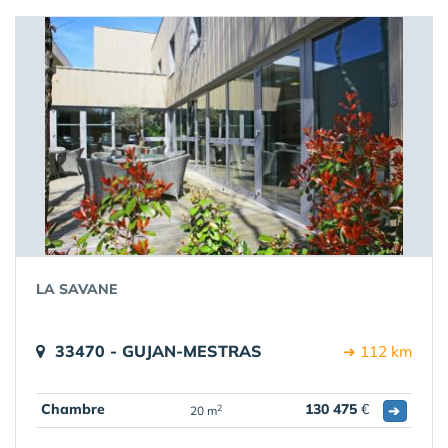
LA SAVANE
33470 - GUJAN-MESTRAS
➔ 112 km
Chambre
130 475
€
➔
2
20 m