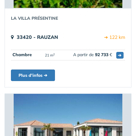
LA VILLA PRÉSENTINE
33420 - RAUZAN
➔ 122 km
Chambre
A partir de
92 733
€
➔
2
21 m
Plus d'infos ➔