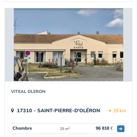
VITEAL OLERON
17310 - SAINT-PIERRE-D'OLÉRON
➔ 39 km
Chambre
96 818
€
➔
2
25 m