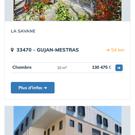
LA SAVANE
33470 - GUJAN-MESTRAS
➔ 54 km
Chambre
130 475
€
➔
2
20 m
Plus d'infos ➔