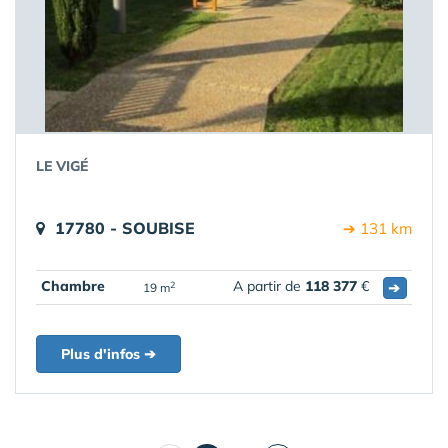
LE VIGÉ
17780 - SOUBISE
➔ 131 km
Chambre
A partir de
118 377
€
➔
2
19 m
Plus d'infos ➔