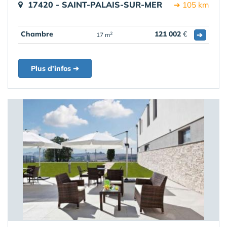
17420 - SAINT-PALAIS-SUR-MER
➔ 105 km
Chambre
121 002
€
➔
2
17 m
Plus d'infos ➔