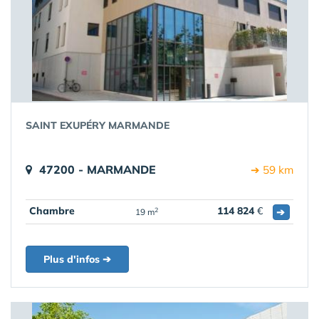
SAINT EXUPÉRY MARMANDE
47200 - MARMANDE
➔ 59 km
Chambre
114 824
€
➔
2
19 m
Plus d'infos ➔