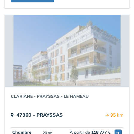
CLARIANE - PRAYSSAS - LE HAMEAU
47360 - PRAYSSAS
➔ 95 km
Chambre
A partir de
118 777
€
➔
2
20 m