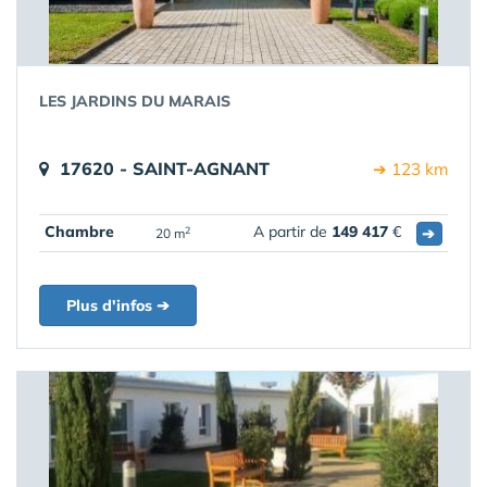
LES JARDINS DU MARAIS
17620 - SAINT-AGNANT
➔ 123 km
Chambre
A partir de
149 417
€
➔
2
20 m
Plus d'infos ➔