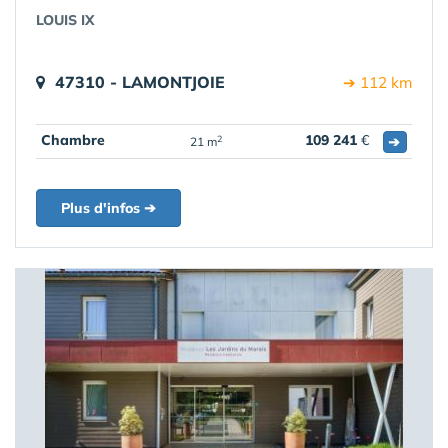
LOUIS IX
47310 - LAMONTJOIE
➔ 112 km
Chambre
109 241
€
➔
2
21 m
Plus d'infos ➔