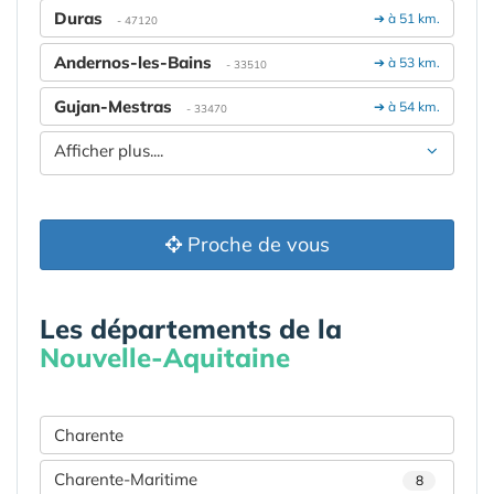
Duras
➔ à 51 km.
- 47120
Andernos-les-Bains
➔ à 53 km.
- 33510
Gujan-Mestras
➔ à 54 km.
- 33470
Afficher plus....
Proche de vous
Les départements de la
Nouvelle-Aquitaine
Charente
Charente-Maritime
8