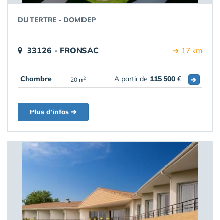
DU TERTRE - DOMIDEP
33126 - FRONSAC
➔ 17 km
Chambre
A partir de
115 500
€
➔
2
20 m
Plus d'infos ➔