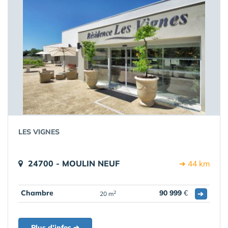
LES VIGNES
24700 - MOULIN NEUF
➔ 44 km
Chambre
90 999
€
➔
2
20 m
Plus d'infos ➔