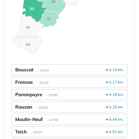
24
33
47
40
64
Bouscat
➔ à 14 km.
- 33110
Fronsac
➔ à 17 km.
- 33126
Parempuyre
➔ à 19 km.
- 33290
Rauzan
➔ à 25 km.
- 33420
Moulin-Neuf
➔ à 44 km.
- 24700
Teich
➔ à 51 km.
- 33470