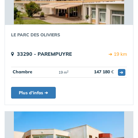
LE PARC DES OLIVIERS
33290 - PAREMPUYRE
➔ 19 km
Chambre
147 180
€
➔
2
19 m
Plus d'infos ➔