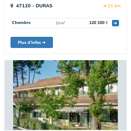
47120 - DURAS
➔ 51 km
Chambre
120 100
€
➔
2
23 m
Plus d'infos ➔