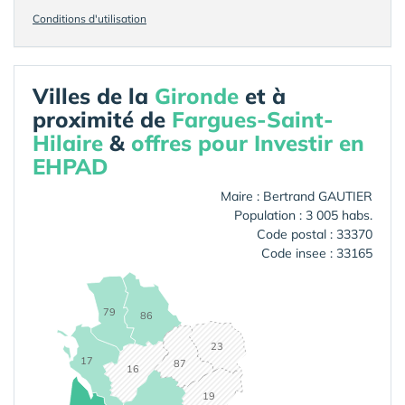
Conditions d'utilisation
Villes de la
Gironde
et à
proximité de
Fargues-Saint-
Hilaire
&
offres pour Investir en
EHPAD
Maire : Bertrand GAUTIER
Population : 3 005 habs.
Code postal : 33370
Code insee : 33165
79
86
23
17
87
16
19