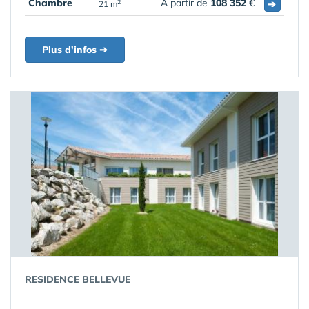
Chambre
A partir de
108 352
€
➔
2
21 m
Plus d'infos ➔
RESIDENCE BELLEVUE