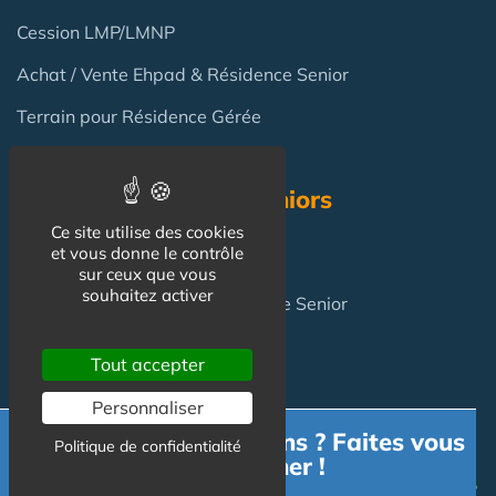
Cession LMP/LMNP
Achat / Vente Ehpad & Résidence Senior
Terrain pour Résidence Gérée
Résidence Services Seniors
Ce site utilise des cookies
et vous donne le contrôle
Résidence Services Seniors
sur ceux que vous
souhaitez activer
Achat pour y vivre
en Résidence Senior
Tout accepter
FAQ
Personnaliser
Besoin d'informations ? Faites vous
Politique de confidentialité
Investir en Résidence Senior : pièges et risques ?
accompagner !
Investir en LMNP dans une résidence services en 2025 ?