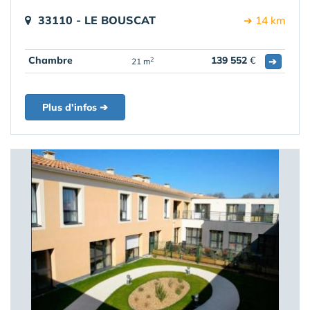
33110 - LE BOUSCAT
➔ 14 km
Chambre
139 552
€
➔
2
21 m
Plus d'infos ➔