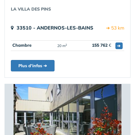
LA VILLA DES PINS
33510 - ANDERNOS-LES-BAINS
➔ 53 km
Chambre
155 762
€
➔
2
20 m
Plus d'infos ➔