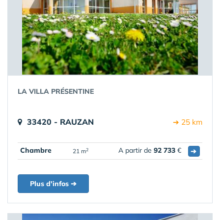
LA VILLA PRÉSENTINE
33420 - RAUZAN
➔ 25 km
Chambre
A partir de
92 733
€
➔
2
21 m
Plus d'infos ➔