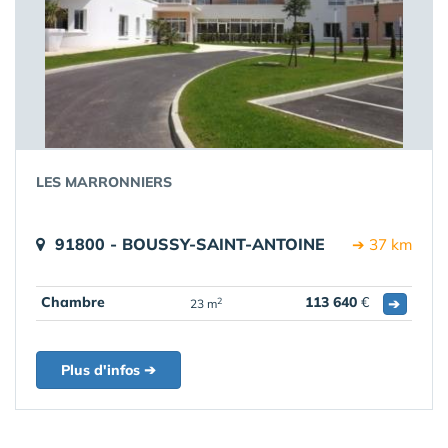
LES MARRONNIERS
91800 - BOUSSY-SAINT-ANTOINE
➔ 37 km
Chambre
113 640
€
➔
2
23 m
Plus d'infos ➔