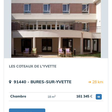
LES COTEAUX DE L'YVETTE
91440 - BURES-SUR-YVETTE
➔ 28 km
Chambre
161 345
€
➔
2
18 m