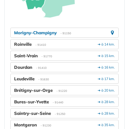
Morigny-Champigny
- 91150
Roinville
➔ à 14 km.
- 91410
Saint-Vrain
➔ à 15 km.
- 91770
Dourdan
➔ à 16 km.
- 91410
Leudeville
➔ à 17 km.
- 91630
Brétigny-sur-Orge
➔ à 20 km.
- 91220
Bures-sur-Yvette
➔ à 28 km.
- 91440
Saintry-sur-Seine
➔ à 28 km.
- 91250
Montgeron
➔ à 35 km.
- 91230