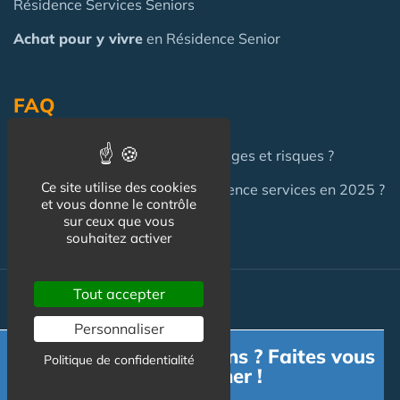
Résidence Services Seniors
Achat pour y vivre
en Résidence Senior
FAQ
Investir en Résidence Senior : pièges et risques ?
Ce site utilise des cookies
Investir en LMNP dans une résidence services en 2025 ?
et vous donne le contrôle
sur ceux que vous
souhaitez activer
Tout accepter
Actualité
Personnaliser
Actualité
Besoin d'informations ? Faites vous
Politique de confidentialité
accompagner !
Flux RSS