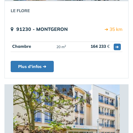
LE FLORE
91230 - MONTGERON
➔ 35 km
Chambre
164 233
€
➔
2
20 m
Plus d'infos ➔