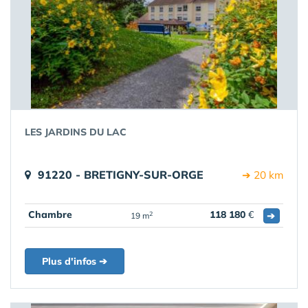
LES JARDINS DU LAC
91220 - BRETIGNY-SUR-ORGE
➔ 20 km
Chambre
118 180
€
➔
2
19 m
Plus d'infos ➔