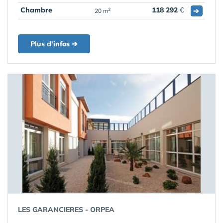
Chambre
118 292
€
➔
2
20 m
Plus d'infos ➔
LES GARANCIERES - ORPEA