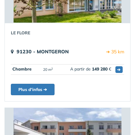
LE FLORE
91230 - MONTGERON
➔ 35 km
Chambre
A partir de
149 280
€
➔
2
20 m
Plus d'infos ➔