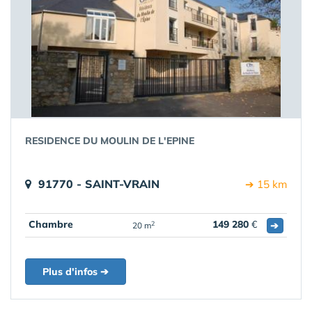
RESIDENCE DU MOULIN DE L'EPINE
91770 - SAINT-VRAIN
➔ 15 km
Chambre
149 280
€
➔
2
20 m
Plus d'infos ➔