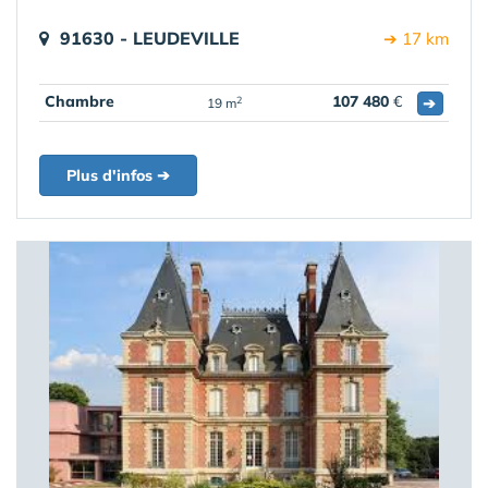
91630 - LEUDEVILLE
➔ 17 km
Chambre
107 480
€
➔
2
19 m
Plus d'infos ➔