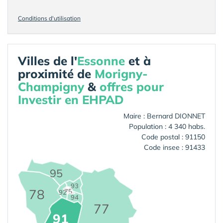
Conditions d'utilisation
Villes de l'
Essonne
et à
proximité de
Morigny-
Champigny
&
offres pour
Investir en EHPAD
Maire : Bernard DIONNET
Population : 4 340 habs.
Code postal : 91150
Code insee : 91433
95
93
78
75
92
94
77
91