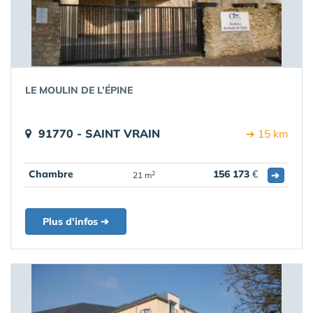
LE MOULIN DE L’ÉPINE
91770 - SAINT VRAIN
➔ 15 km
Chambre
156 173
€
➔
2
21 m
Plus d'infos ➔