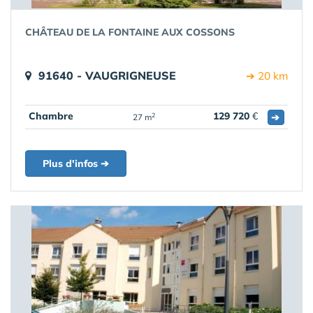
CHÂTEAU DE LA FONTAINE AUX COSSONS
91640 - VAUGRIGNEUSE
➔ 20 km
Chambre
129 720
€
➔
2
27 m
Plus d'infos ➔