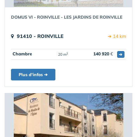
DOMUS VI - ROINVILLE - LES JARDINS DE ROINVILLE
91410 - ROINVILLE
➔ 14 km
Chambre
140 920
€
➔
2
20 m
Plus d'infos ➔