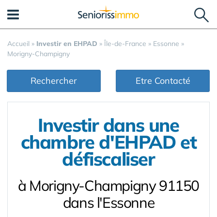
Panneau de gestion des cookies
Accueil
»
Investir en EHPAD
»
Île-de-France
»
Essonne
»
Morigny-Champigny
Rechercher
Etre Contacté
Investir dans une
chambre d'EHPAD et
défiscaliser
à Morigny-Champigny 91150
dans l'Essonne