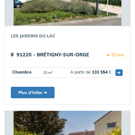
LES JARDINS DU LAC
91220 - BRÉTIGNY-SUR-ORGE
➔ 20 km
Chambre
A partir de
131 554
€
➔
2
20 m
Plus d'infos ➔