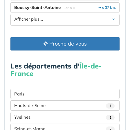
Boussy-Saint-Antoine
➔ à 37 km.
- 91800
Afficher plus....
Proche de vous
Les départements d'
Île-de-
France
Paris
Hauts-de-Seine
1
Yvelines
1
Seine-et-Marne
2