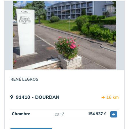
RENÉ LEGROS
91410 - DOURDAN
➔ 16 km
Chambre
154 937
€
➔
2
23 m