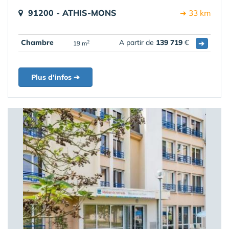
91200 - ATHIS-MONS
➔ 33 km
Chambre
A partir de
139 719
€
➔
2
19 m
Plus d'infos ➔