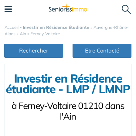
Panneau de gestion des cookies
Accueil
»
Investir en Résidence Étudiante
»
Auvergne-Rhône-
Alpes
»
Ain
»
Ferney-Voltaire
Rechercher
Etre Contacté
Investir en Résidence
étudiante - LMP / LMNP
à Ferney-Voltaire 01210 dans
l'Ain