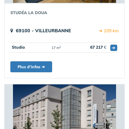
STUDÉA LA DOUA
69100 - VILLEURBANNE
➔ 109 km
Studio
67 217
€
➔
2
17 m
Plus d'infos ➔