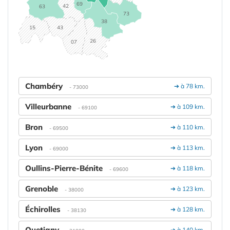
69
42
63
73
38
15
43
26
07
Chambéry
➔ à 78 km.
- 73000
Villeurbanne
➔ à 109 km.
- 69100
Bron
➔ à 110 km.
- 69500
Lyon
➔ à 113 km.
- 69000
Oullins-Pierre-Bénite
➔ à 118 km.
- 69600
Grenoble
➔ à 123 km.
- 38000
Échirolles
➔ à 128 km.
- 38130
Quetigny
➔ à 140 km.