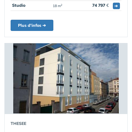
Studio
74 797
€
➔
2
18 m
Plus d'infos ➔
THESEE