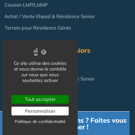
Cession LMP/LMNP
Achat / Vente Ehpad & Résidence Senior
Terrain pour Résidence Gérée
Résidence Services Seniors
Ce site utilise des cookies
Résidence Services Seniors
et vous donne le contrôle
sur ceux que vous
Achat pour y vivre
en Résidence Senior
souhaitez activer
Tout accepter
FAQ
Personnaliser
Investir en Résidence Senior : pièges et risques ?
Besoin d'informations ? Faites vous
Politique de confidentialité
accompagner !
Investir en LMNP dans une résidence services en 2025 ?