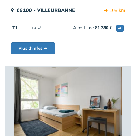
69100 - VILLEURBANNE
➔ 109 km
T1
A partir de
81 360
€
➔
2
18 m
Plus d'infos ➔