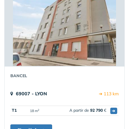
BANCEL
69007 - LYON
➔ 113 km
T1
A partir de
92 790
€
➔
2
18 m