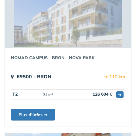
NOMAD CAMPUS - BRON - NOVA PARK
69500 - BRON
➔ 110 km
T2
126 604
€
➔
2
34 m
Plus d'infos ➔