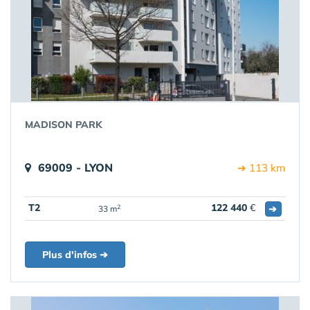
MADISON PARK
69009 - LYON
➔ 113 km
T2
122 440
€
➔
2
33 m
Plus d'infos ➔