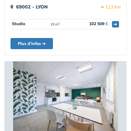
69002 - LYON
➔ 113 km
Studio
102 509
€
➔
2
19 m
Plus d'infos ➔