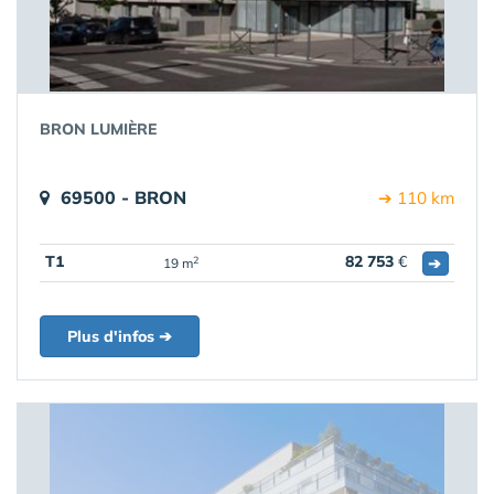
BRON LUMIÈRE
69500 - BRON
➔ 110 km
T1
82 753
€
➔
2
19 m
Plus d'infos ➔