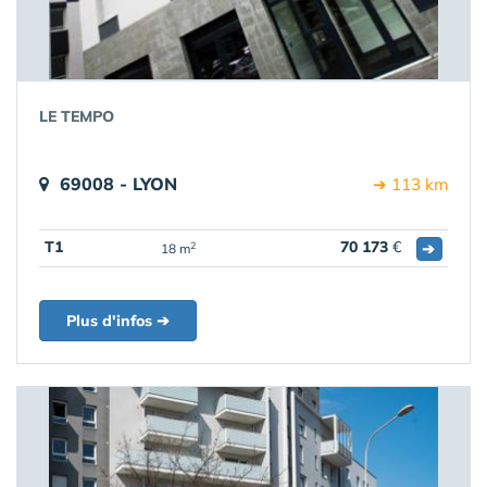
LE TEMPO
69008 - LYON
➔ 113 km
T1
70 173
€
➔
2
18 m
Plus d'infos ➔