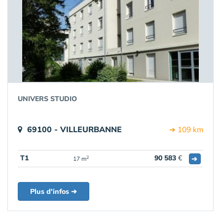
UNIVERS STUDIO
69100 - VILLEURBANNE
➔ 109 km
T1
90 583
€
➔
2
17 m
Plus d'infos ➔