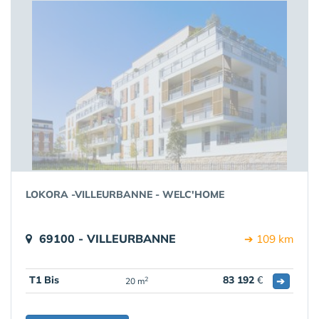
LOKORA -VILLEURBANNE - WELC'HOME
69100 - VILLEURBANNE
➔ 109 km
T1 Bis
83 192
€
➔
2
20 m