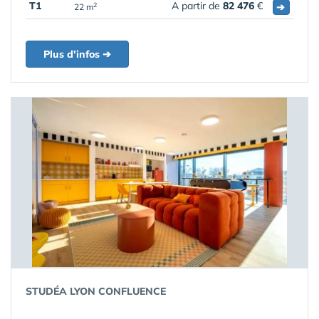
T1
A partir de
82 476
€
➔
2
22 m
Plus d'infos ➔
STUDÉA LYON CONFLUENCE