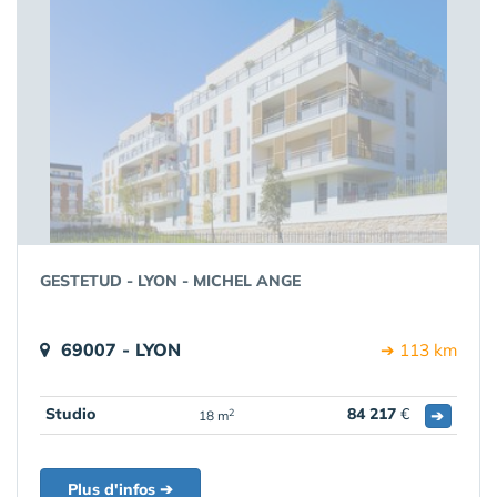
GESTETUD - LYON - MICHEL ANGE
69007 - LYON
➔ 113 km
Studio
84 217
€
➔
2
18 m
Plus d'infos ➔