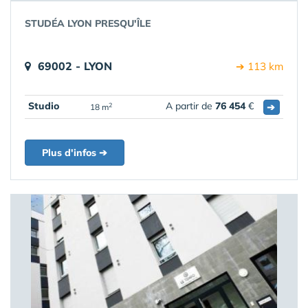
STUDÉA LYON PRESQU'ÎLE
69002 - LYON
➔ 113 km
Studio
A partir de
76 454
€
➔
2
18 m
Plus d'infos ➔