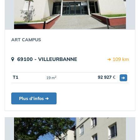
ART CAMPUS
69100 - VILLEURBANNE
➔ 109 km
T1
92 927
€
➔
2
19 m
Plus d'infos ➔