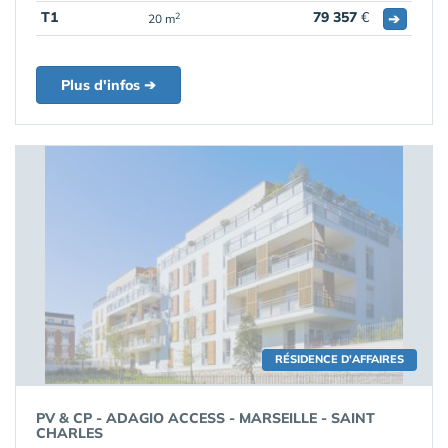
T1
79 357
€
➔
2
20 m
Plus d'infos ➔
RÉSIDENCE D'AFFAIRES
PV & CP - ADAGIO ACCESS - MARSEILLE - SAINT
CHARLES