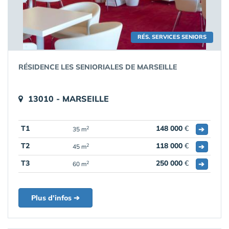
RÉS. SERVICES SENIORS
RÉSIDENCE LES SENIORIALES DE MARSEILLE
13010 - MARSEILLE
T1
148 000
€
➔
2
35 m
T2
118 000
€
➔
2
45 m
T3
250 000
€
➔
2
60 m
Plus d'infos ➔