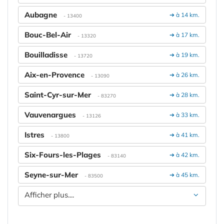
Aubagne
➔ à 14 km.
- 13400
Bouc-Bel-Air
➔ à 17 km.
- 13320
Bouilladisse
➔ à 19 km.
- 13720
Aix-en-Provence
➔ à 26 km.
- 13090
Saint-Cyr-sur-Mer
➔ à 28 km.
- 83270
Vauvenargues
➔ à 33 km.
- 13126
Istres
➔ à 41 km.
- 13800
Six-Fours-les-Plages
➔ à 42 km.
- 83140
Seyne-sur-Mer
➔ à 45 km.
- 83500
Afficher plus....