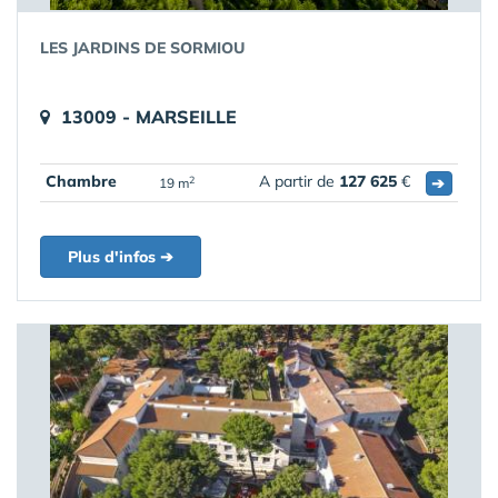
LES JARDINS DE SORMIOU
13009 - MARSEILLE
Chambre
A partir de
127 625
€
➔
2
19 m
Plus d'infos ➔