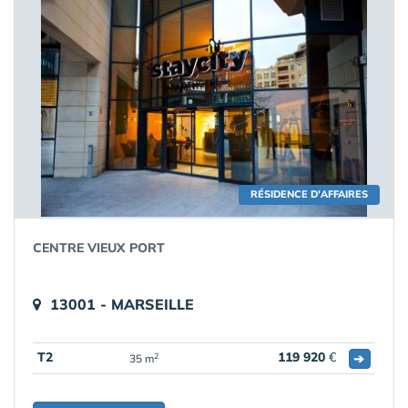
RÉSIDENCE D'AFFAIRES
CENTRE VIEUX PORT
13001 - MARSEILLE
T2
119 920
€
➔
2
35 m