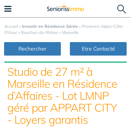
Panneau de gestion des cookies
Accueil
»
Investir en Résidence Gérée
»
Provence-Alpes-Côte-
D'Azur
»
Bouches-du-Rhône
»
Marseille
Rechercher
Etre Contacté
Studio de 27 m² à
Marseille en Résidence
d’Affaires - Lot LMNP
géré par APPART CITY
- Loyers garantis