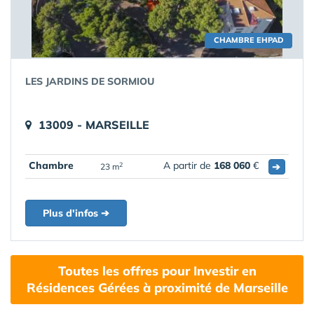
CHAMBRE EHPAD
LES JARDINS DE SORMIOU
13009 - MARSEILLE
Chambre
A partir de
168 060
€
➔
2
23 m
Plus d'infos ➔
Toutes les offres pour Investir en
Résidences Gérées à proximité de Marseille