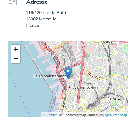
Adresse
118/120 rue de Ruffi
13002 Marseille
France
+
−
Leaflet
|
© Openstreetmap France | ©
OpenStreetMap