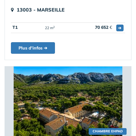
13003 - MARSEILLE
T1
70 652
€
➔
2
22 m
Plus d'infos ➔
CHAMBRE EHPAD