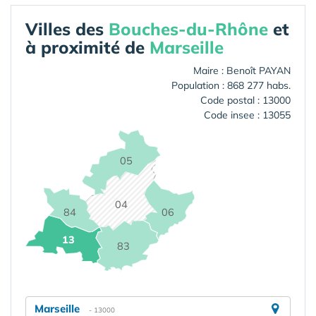
Villes des
Bouches-du-Rhône
et
à proximité de
Marseille
Maire : Benoît PAYAN
Population : 868 277 habs.
Code postal : 13000
Code insee : 13055
05
04
84
06
13
83
Marseille
- 13000