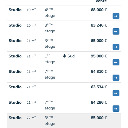
Vente
eme
Studio
4
68 000
€
2
19 m
étage
➔
eme
Studio
8
83 246
€
2
20 m
étage
➔
eme
Studio
3
65 000
€
2
21 m
étage
➔
er
Studio
1
Sud
95 000
€
2
21 m
étage
➔
eme
Studio
7
64 310
€
2
21 m
étage
➔
Studio
63 534
€
2
21 m
➔
eme
Studio
7
84 286
€
2
21 m
étage
➔
eme
Studio
3
85 000
€
2
27 m
étage