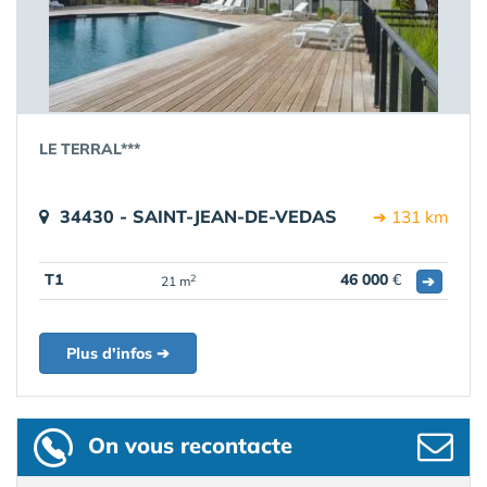
LE TERRAL***
34430 - SAINT-JEAN-DE-VEDAS
➔ 131 km
T1
46 000
€
➔
2
21 m
Plus d'infos ➔
On vous recontacte