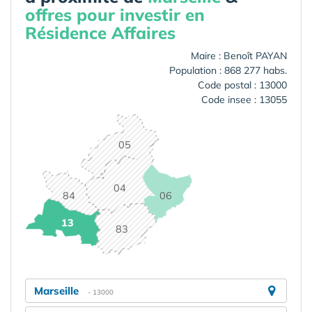
offres pour investir en
Résidence Affaires
Maire : Benoît PAYAN
Population : 868 277 habs.
Code postal : 13000
Code insee : 13055
05
04
84
06
13
83
Marseille
- 13000