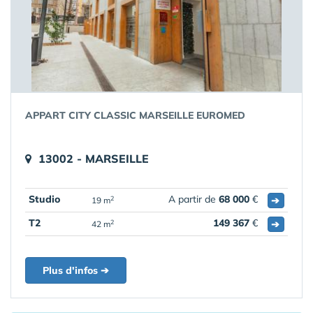
APPART CITY CLASSIC MARSEILLE EUROMED
13002 - MARSEILLE
Studio
A partir de
68 000
€
➔
2
19 m
T2
149 367
€
➔
2
42 m
Plus d'infos ➔