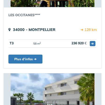
LES OCCITANES****
34000 - MONTPELLIER
➔ 128 km
T3
236 920
€
➔
2
58 m
Plus d'infos ➔