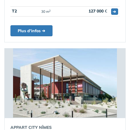
T2
127 000
€
➔
2
30 m
Plus d'infos ➔
APPART CITY NÎMES