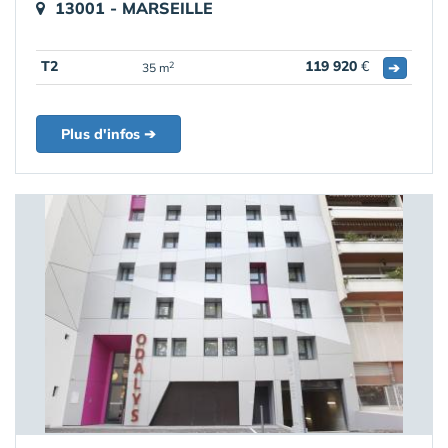
13001 - MARSEILLE
T2
119 920
€
➔
2
35 m
Plus d'infos ➔