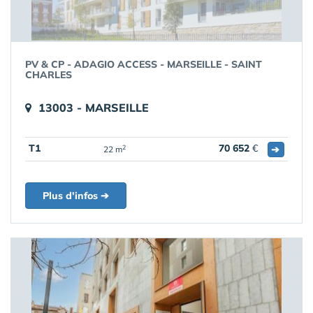
PV & CP - ADAGIO ACCESS - MARSEILLE - SAINT
CHARLES
13003 - MARSEILLE
T1
70 652
€
➔
2
22 m
Plus d'infos ➔