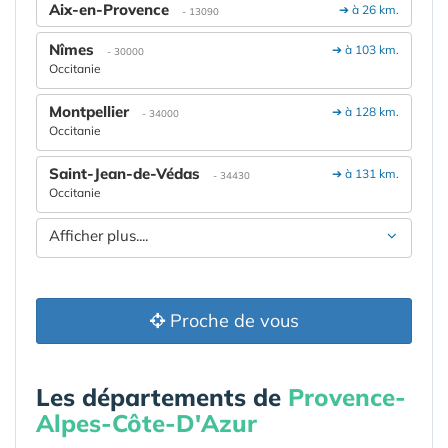
Aix-en-Provence
➔ à 26 km.
- 13090
Nîmes
➔ à 103 km.
- 30000
Occitanie
Montpellier
➔ à 128 km.
- 34000
Occitanie
Saint-Jean-de-Védas
➔ à 131 km.
- 34430
Occitanie
Afficher plus....
Proche de vous
Les départements de
Provence-
Alpes-Côte-D'Azur