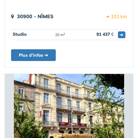
30900 - NÎMES
➔ 103 km
Studio
91 437
€
➔
2
20 m
Plus d'infos ➔