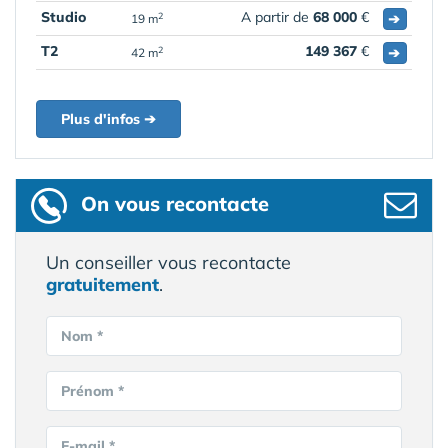
Studio
A partir de
68 000
€
➔
2
19 m
T2
149 367
€
➔
2
42 m
Plus d'infos ➔
On vous recontacte
Un conseiller vous recontacte
gratuitement
.
Nom *
Prénom *
E-mail *