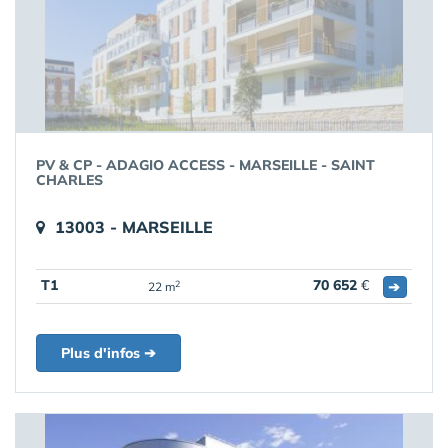
PV & CP - ADAGIO ACCESS - MARSEILLE - SAINT
CHARLES
13003 - MARSEILLE
T1
70 652
€
➔
2
22 m
Plus d'infos ➔