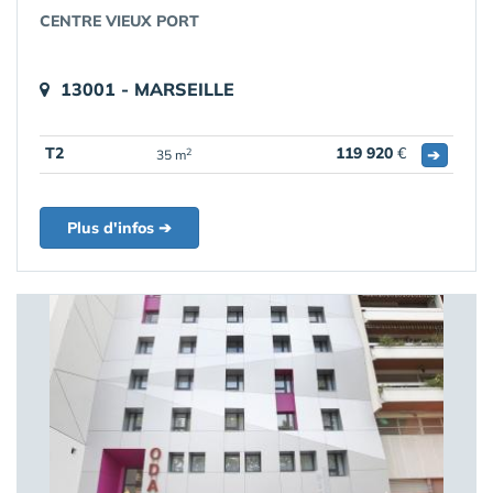
CENTRE VIEUX PORT
13001 - MARSEILLE
T2
119 920
€
➔
2
35 m
Plus d'infos ➔