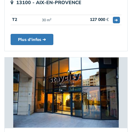
13100 - AIX-EN-PROVENCE
T2
127 000
€
➔
2
30 m
Plus d'infos ➔