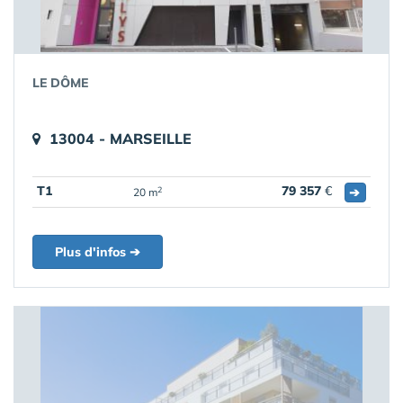
LE DÔME
13004 - MARSEILLE
T1
79 357
€
➔
2
20 m
Plus d'infos ➔