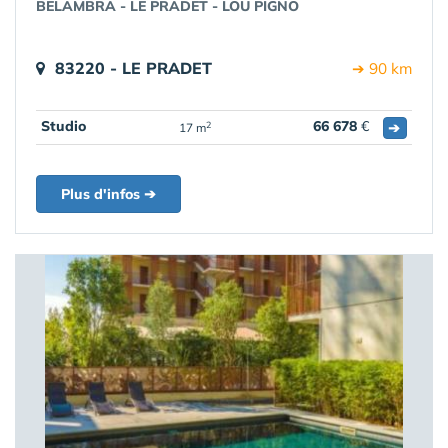
BELAMBRA - LE PRADET - LOU PIGNO
83220 - LE PRADET
➔ 90 km
Studio
66 678
€
➔
2
17 m
Plus d'infos ➔