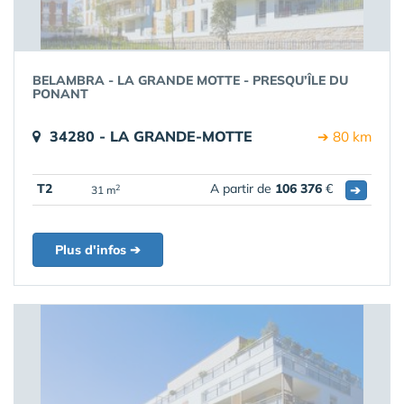
BELAMBRA - LA GRANDE MOTTE - PRESQU’ÎLE DU
PONANT
34280 - LA GRANDE-MOTTE
➔ 80 km
T2
A partir de
106 376
€
➔
2
31 m
Plus d'infos ➔