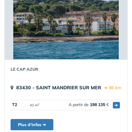
LE CAP AZUR
83430 - SAINT MANDRIER SUR MER
➔ 86 km
T2
A partir de
198 135
€
➔
2
41 m
Plus d'infos ➔