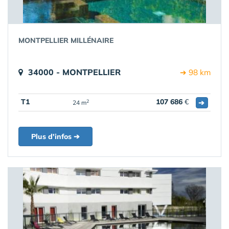
MONTPELLIER MILLÉNAIRE
34000 - MONTPELLIER
➔ 98 km
T1
107 686
€
➔
2
24 m
Plus d'infos ➔