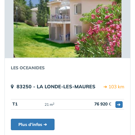
LES OCEANIDES
83250 - LA LONDE-LES-MAURES
➔ 103 km
T1
76 920
€
➔
2
21 m
Plus d'infos ➔