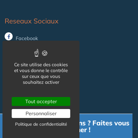
Reseaux Sociaux
Facebook
X (ex-Twitter)
Ce site utilise des cookies
et vous donne le contrôle
Informations
sur ceux que vous
souhaitez activer
Mentions légales
Tout accepter
Gestion des cookies
Personnaliser
CGU
Besoin d'informations ? Faites vous
Politique de confidentialité
accompagner !
Contact