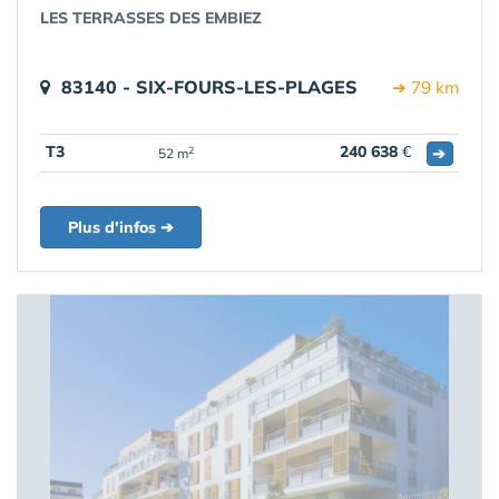
LES TERRASSES DES EMBIEZ
83140 - SIX-FOURS-LES-PLAGES
➔ 79 km
T3
240 638
€
➔
2
52 m
Plus d'infos ➔