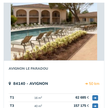
AVIGNON LE PARADOU
84140 - AVIGNON
➔ 50 km
T1
62 685
€
➔
2
16 m
T3
157 175
€
➔
2
40 m