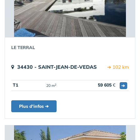
LE TERRAL
34430 - SAINT-JEAN-DE-VEDAS
➔ 102 km
T1
59 605
€
➔
2
20 m
Plus d'infos ➔