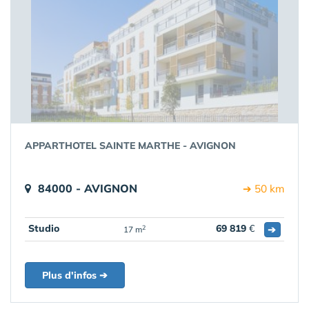
APPARTHOTEL SAINTE MARTHE - AVIGNON
84000 - AVIGNON
➔ 50 km
Studio
69 819
€
➔
2
17 m
Plus d'infos ➔