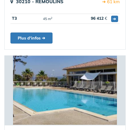
30210 - REMOULINS
➔ 61 km
T3
96 412
€
➔
2
45 m
Plus d'infos ➔