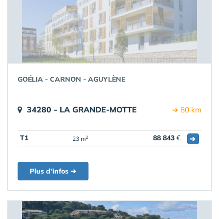
GOÉLIA - CARNON - AGUYLÈNE
34280 - LA GRANDE-MOTTE
➔ 80 km
T1
88 843
€
➔
2
23 m
Plus d'infos ➔