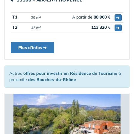
T1
A partir de
88 960
€
➔
2
29 m
T2
113 320
€
➔
2
43 m
Plus d'infos ➔
Autres
offres pour investir en Résidence de Tourisme
à
proximité
des Bouches-du-Rhône