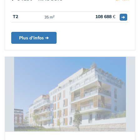
T2
108 688
€
➔
2
35 m
Plus d'infos ➔