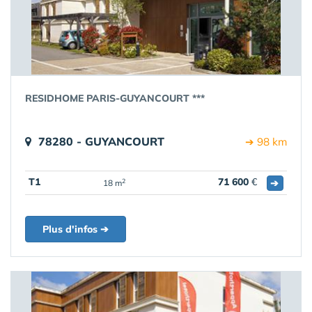
RESIDHOME PARIS-GUYANCOURT ***
78280 - GUYANCOURT
➔ 98 km
T1
71 600
€
➔
2
18 m
Plus d'infos ➔