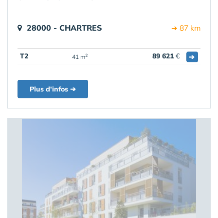
28000 - CHARTRES
➔ 87 km
T2
89 621
€
➔
2
41 m
Plus d'infos ➔