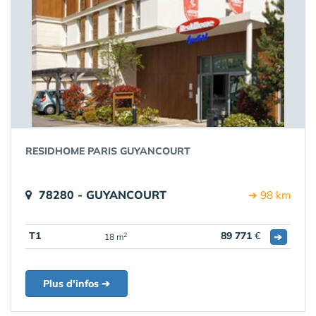
RESIDHOME PARIS GUYANCOURT
78280 - GUYANCOURT
➔ 98 km
T1
89 771
€
➔
2
18 m
Plus d'infos ➔