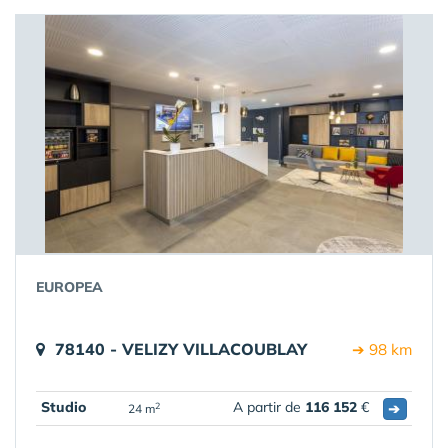
EUROPEA
78140 - VELIZY VILLACOUBLAY
➔ 98 km
Studio
A partir de
116 152
€
➔
2
24 m