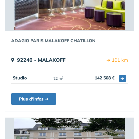
ADAGIO PARIS MALAKOFF CHATILLON
92240 - MALAKOFF
➔ 101 km
Studio
142 508
€
➔
2
22 m
Plus d'infos ➔