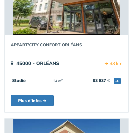
APPART'CITY CONFORT ORLÉANS
45000 - ORLÉANS
➔ 33 km
Studio
93 837
€
➔
2
24 m
Plus d'infos ➔