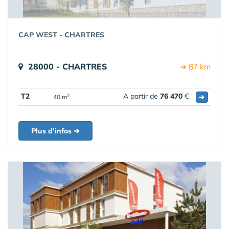
CAP WEST - CHARTRES
28000 - CHARTRES
➔ 87 km
T2
A partir de
76 470
€
➔
2
40 m
Plus d'infos ➔