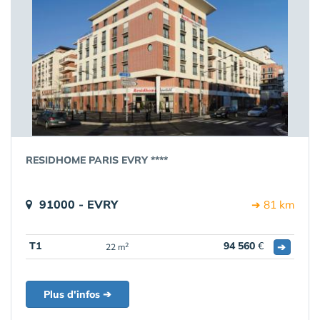
RESIDHOME PARIS EVRY ****
91000 - EVRY
➔ 81 km
T1
94 560
€
➔
2
22 m
Plus d'infos ➔