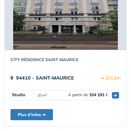
CITY RÉSIDENCE SAINT MAURICE
94410 - SAINT-MAURICE
➔ 101 km
Studio
A partir de
104 191
€
➔
2
20 m
Plus d'infos ➔