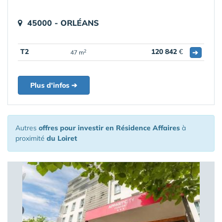
45000 - ORLÉANS
T2
120 842
€
➔
2
47 m
Plus d'infos ➔
Autres
offres pour investir en Résidence Affaires
à
proximité
du Loiret