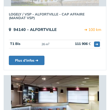
LOGELY / VSP - ALFORTVILLE - CAP AFFAIRE
(MANDAT VSP)
94140 - ALFORTVILLE
➔ 100 km
T1 Bis
111 906
€
➔
2
26 m
Plus d'infos ➔