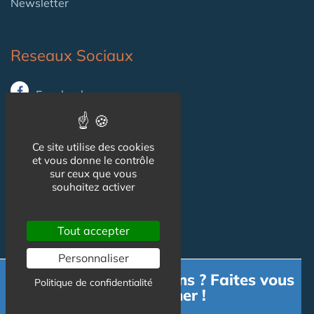
Newsletter
Reseaux Sociaux
Facebook
X (ex-Twitter)
Ce site utilise des cookies
et vous donne le contrôle
Informations
sur ceux que vous
souhaitez activer
Mentions légales
Tout accepter
Gestion des cookies
Personnaliser
CGU
Besoin d'informations ? Faites vous
Politique de confidentialité
accompagner !