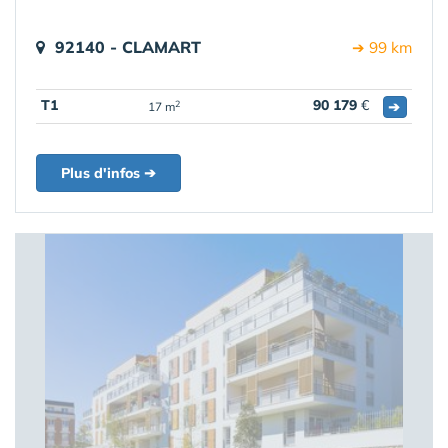
92140 - CLAMART
➔ 99 km
T1
90 179
€
➔
2
17 m
Plus d'infos ➔