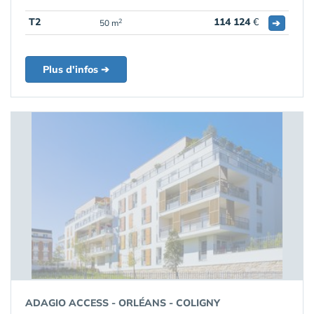
T2
114 124
€
➔
2
50 m
Plus d'infos ➔
ADAGIO ACCESS - ORLÉANS - COLIGNY