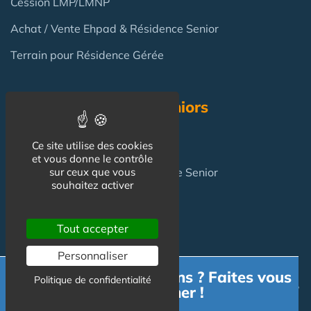
Cession LMP/LMNP
Achat / Vente Ehpad & Résidence Senior
Terrain pour Résidence Gérée
Résidence Services Seniors
Résidence Services Seniors
Ce site utilise des cookies
et vous donne le contrôle
Achat pour y vivre
en Résidence Senior
sur ceux que vous
souhaitez activer
FAQ
Tout accepter
Personnaliser
Investir en Résidence Senior : pièges et risques ?
Besoin d'informations ? Faites vous
Politique de confidentialité
Investir en LMNP dans une résidence services en 2025 ?
accompagner !