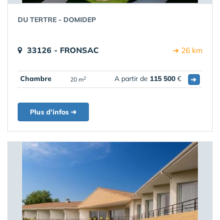
DU TERTRE - DOMIDEP
33126 - FRONSAC
➔ 26 km
Chambre
A partir de
115 500
€
➔
2
20 m
Plus d'infos ➔