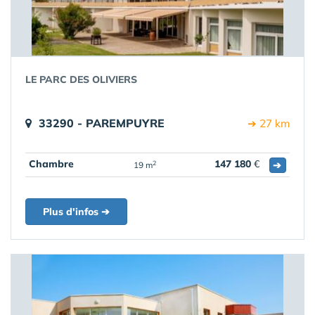
LE PARC DES OLIVIERS
33290 - PAREMPUYRE
➔ 27 km
Chambre
147 180
€
➔
2
19 m
Plus d'infos ➔