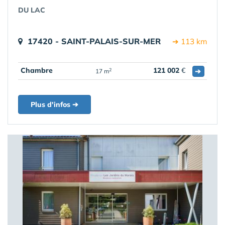
DU LAC
17420 - SAINT-PALAIS-SUR-MER
➔ 113 km
Chambre
121 002
€
➔
2
17 m
Plus d'infos ➔