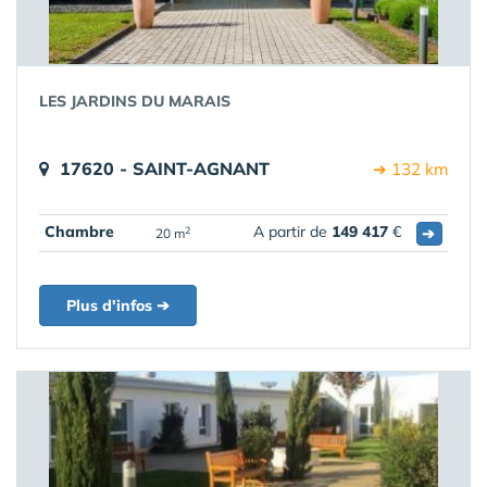
LES JARDINS DU MARAIS
17620 - SAINT-AGNANT
➔ 132 km
Chambre
A partir de
149 417
€
➔
2
20 m
Plus d'infos ➔