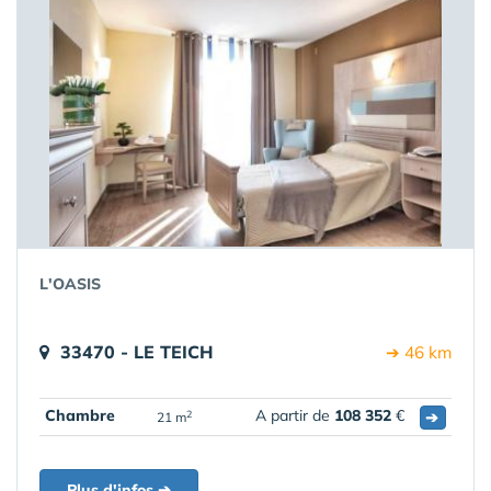
L'OASIS
33470 - LE TEICH
➔ 46 km
Chambre
A partir de
108 352
€
➔
2
21 m
Plus d'infos ➔