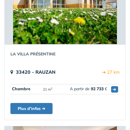
LA VILLA PRÉSENTINE
33420 - RAUZAN
➔ 27 km
Chambre
A partir de
92 733
€
➔
2
21 m
Plus d'infos ➔