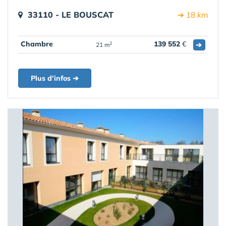
33110 - LE BOUSCAT
➔ 18 km
Chambre
139 552
€
➔
2
21 m
Plus d'infos ➔