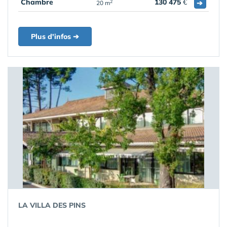
Chambre
130 475
€
➔
2
20 m
Plus d'infos ➔
LA VILLA DES PINS