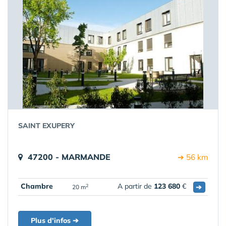
SAINT EXUPERY
47200 - MARMANDE
➔ 56 km
Chambre
A partir de
123 680
€
➔
2
20 m
Plus d'infos ➔