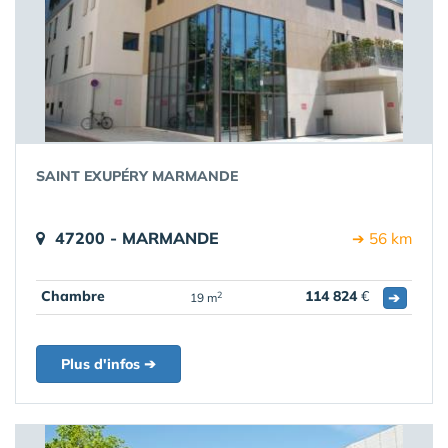
SAINT EXUPÉRY MARMANDE
47200 - MARMANDE
➔ 56 km
Chambre
114 824
€
➔
2
19 m
Plus d'infos ➔