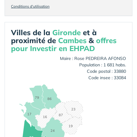
Conditions d'utilisation
Villes de la
Gironde
et à
proximité de
Cambes
&
offres
pour Investir en EHPAD
Maire : Rose PEDREIRA AFONSO
Population : 1 681 habs.
Code postal : 33880
Code insee : 33084
79
86
23
17
87
16
19
24