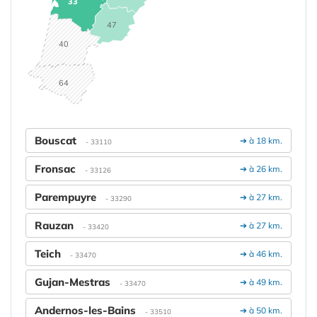
33
47
40
64
Bouscat
➔ à 18 km.
- 33110
Fronsac
➔ à 26 km.
- 33126
Parempuyre
➔ à 27 km.
- 33290
Rauzan
➔ à 27 km.
- 33420
Teich
➔ à 46 km.
- 33470
Gujan-Mestras
➔ à 49 km.
- 33470
Andernos-les-Bains
➔ à 50 km.
- 33510