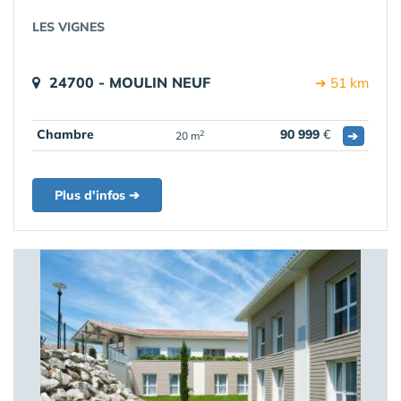
LES VIGNES
24700 - MOULIN NEUF
➔ 51 km
Chambre
90 999
€
➔
2
20 m
Plus d'infos ➔