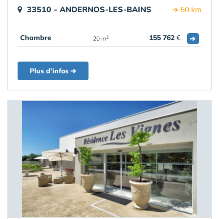
33510 - ANDERNOS-LES-BAINS
➔ 50 km
Chambre
155 762
€
➔
2
20 m
Plus d'infos ➔