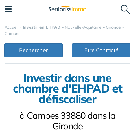
Panneau de gestion des cookies
Accueil
»
Investir en EHPAD
»
Nouvelle-Aquitaine
»
Gironde
»
Cambes
Rechercher
Etre Contacté
Investir dans une
chambre d'EHPAD et
défiscaliser
à Cambes 33880 dans la
Gironde