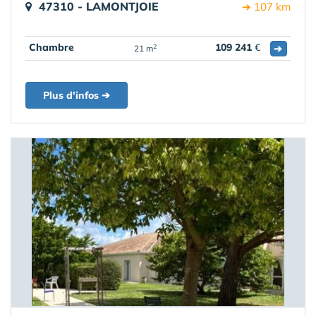
47310 - LAMONTJOIE
➔ 107 km
Chambre
109 241
€
➔
2
21 m
Plus d'infos ➔