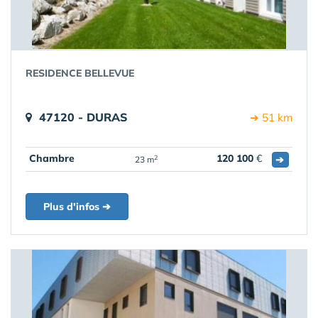
RESIDENCE BELLEVUE
47120 - DURAS
➔ 51 km
Chambre
120 100
€
➔
2
23 m
Plus d'infos ➔