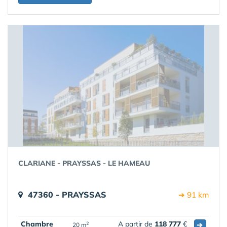
CLARIANE - PRAYSSAS - LE HAMEAU
47360 - PRAYSSAS
➔ 91 km
Chambre
A partir de
118 777
€
➔
2
20 m