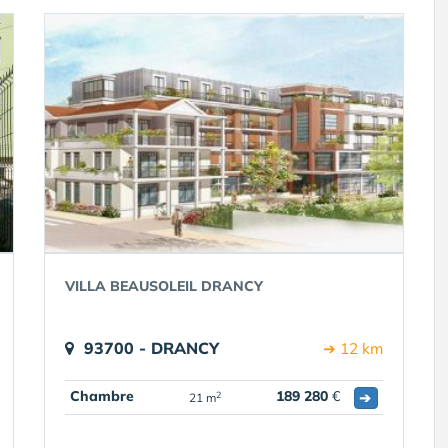
VILLA BEAUSOLEIL DRANCY
93700 - DRANCY
➔ 12 km
Chambre
189 280
€
➔
2
21 m