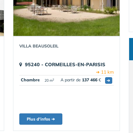
VILLA BEAUSOLEIL
95240 - CORMEILLES-EN-PARISIS
➔ 11 km
Chambre
A partir de
137 466
€
➔
2
20 m
Plus d'infos ➔