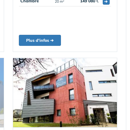
Chambre
149 080
€
➔
2
20 m
Plus d'infos ➔