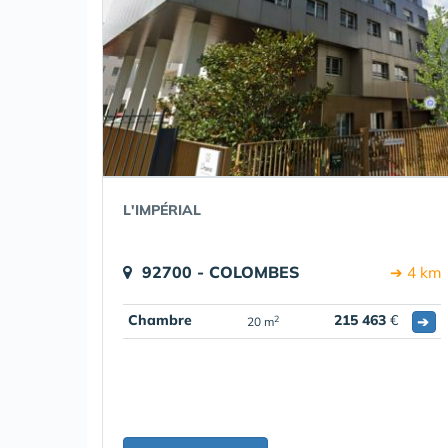
L'IMPÉRIAL
92700 - COLOMBES
➔ 4 km
Chambre
215 463
€
➔
2
20 m