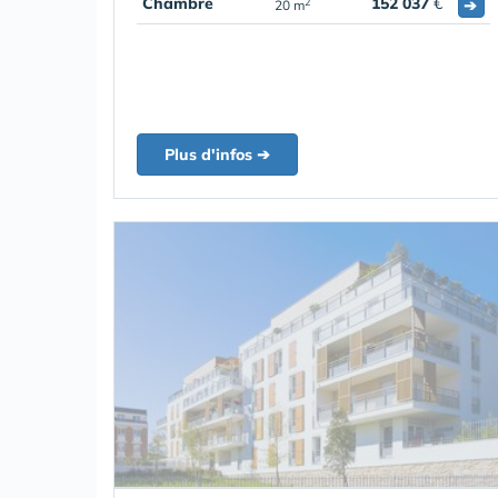
Chambre
152 037
€
➔
2
20 m
Plus d'infos ➔