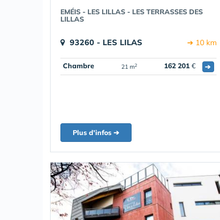
EMÉIS - LES LILLAS - LES TERRASSES DES
LILLAS
93260 - LES LILAS
➔ 10 km
Chambre
162 201
€
➔
2
21 m
Plus d'infos ➔