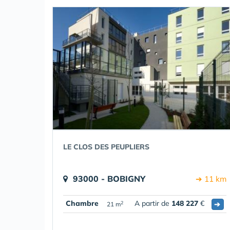
LE CLOS DES PEUPLIERS
93000 - BOBIGNY
➔ 11 km
Chambre
A partir de
148 227
€
➔
2
21 m