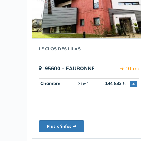
LE CLOS DES LILAS
95600 - EAUBONNE
➔ 10 km
Chambre
144 832
€
➔
2
21 m
Plus d'infos ➔