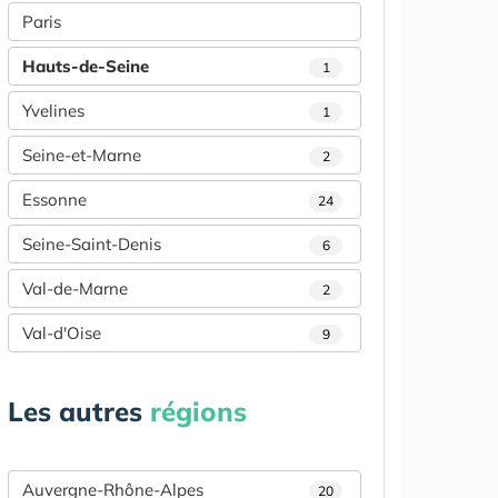
Paris
Hauts-de-Seine
1
Yvelines
1
Seine-et-Marne
2
Essonne
24
Seine-Saint-Denis
6
Val-de-Marne
2
Val-d'Oise
9
Les autres
régions
Auvergne-Rhône-Alpes
20