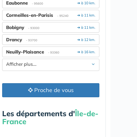
Eaubonne
➔ à 10 km.
- 95600
Cormeilles-en-Parisis
➔ à 11 km.
- 95240
Bobigny
➔ à 11 km.
- 93000
Drancy
➔ à 12 km.
- 93700
Neuilly-Plaisance
➔ à 16 km.
- 93360
Afficher plus....
Proche de vous
Les départements d'
Île-de-
France