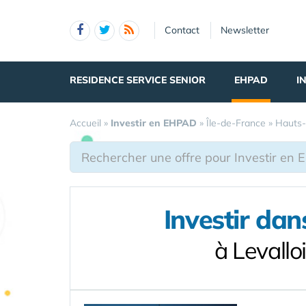
Panneau de gestion des cookies
Contact
Newsletter
RESIDENCE SERVICE SENIOR
EHPAD
I
Accueil
»
Investir en EHPAD
»
Île-de-France
»
Hauts-
Investir da
à Levall