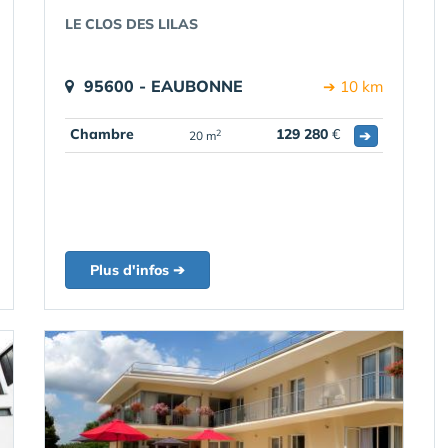
LE CLOS DES LILAS
95600 - EAUBONNE
➔ 10 km
Chambre
129 280
€
➔
2
20 m
Plus d'infos ➔