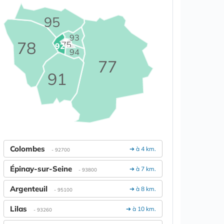
95
93
78
75
92
94
77
91
Colombes
➔ à 4 km.
- 92700
Épinay-sur-Seine
➔ à 7 km.
- 93800
Argenteuil
➔ à 8 km.
- 95100
Lilas
➔ à 10 km.
- 93260