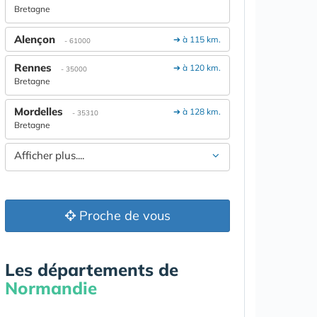
Bretagne
Alençon
➔ à 115 km.
- 61000
Rennes
➔ à 120 km.
- 35000
Bretagne
Mordelles
➔ à 128 km.
- 35310
Bretagne
Afficher plus....
Proche de vous
Les départements de
Normandie