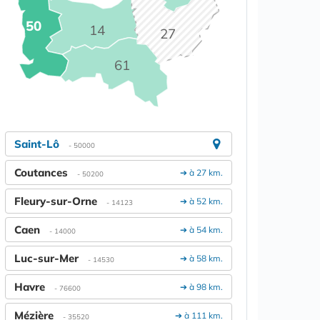
50
14
27
61
Saint-Lô
- 50000
Coutances
➔ à 27 km.
- 50200
Fleury-sur-Orne
➔ à 52 km.
- 14123
Caen
➔ à 54 km.
- 14000
Luc-sur-Mer
➔ à 58 km.
- 14530
Havre
➔ à 98 km.
- 76600
Mézière
➔ à 111 km.
- 35520