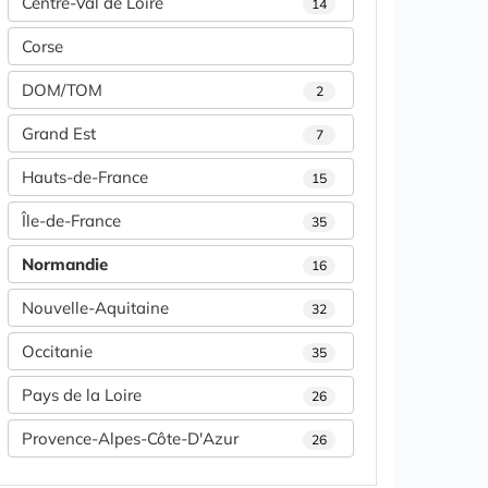
Centre-Val de Loire
14
Corse
DOM/TOM
2
Grand Est
7
Hauts-de-France
15
Île-de-France
35
Normandie
16
Nouvelle-Aquitaine
32
Occitanie
35
Pays de la Loire
26
Provence-Alpes-Côte-D'Azur
26