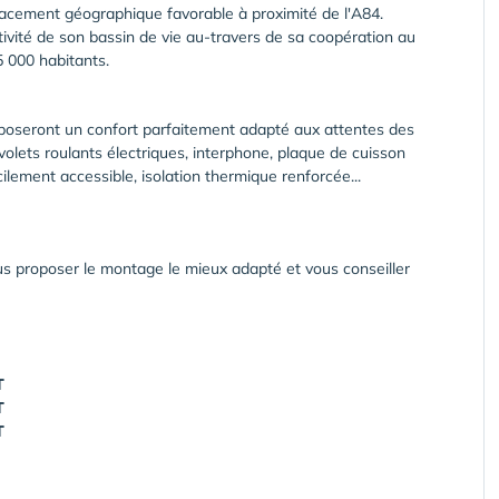
lacement géographique favorable à proximité de l'A84.
tivité de son bassin de vie au-travers de sa coopération au
 000 habitants.
poseront un confort parfaitement adapté aux attentes des
 volets roulants électriques, interphone, plaque de cuisson
cilement accessible, isolation thermique renforcée...
us proposer le montage le mieux adapté et vous conseiller
T
T
T