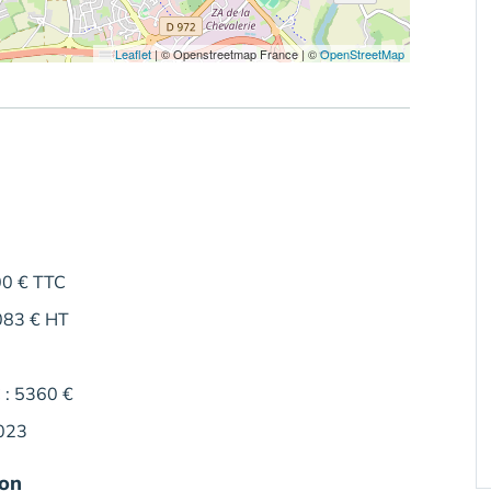
Leaflet
|
© Openstreetmap France | ©
OpenStreetMap
00 € TTC
 083 € HT
 : 5360 €
2023
ion