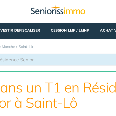
NVESTIR DEFISCALISER
CESSION LMP / LMNP
ACHAT 
»
Manche
»
Saint-Lô
 dans un T1 en Rési
or à Saint-Lô