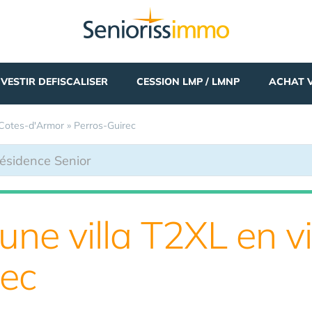
NVESTIR DEFISCALISER
CESSION LMP / LMNP
ACHAT 
Cotes-d'Armor
»
Perros-Guirec
une villa T2XL en v
rec