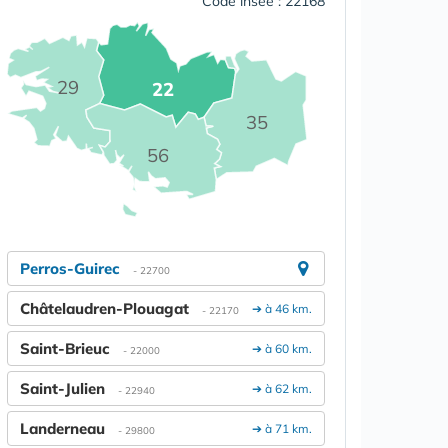
Code insee : 22168
29
22
35
56
Perros-Guirec
- 22700
Châtelaudren-Plouagat
➔ à 46 km.
- 22170
Saint-Brieuc
➔ à 60 km.
- 22000
Saint-Julien
➔ à 62 km.
- 22940
Landerneau
➔ à 71 km.
- 29800