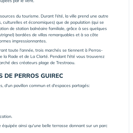
upées par le vent.
ources du tourisme. Durant l'été, la ville prend une autre
, culturelles et économiques) que de population (qui se
tation de station balnéaire familiale, grâce à ses quelques
strignel) bordées de villas remarquables et à sa côte
formes impressionnantes.
nt toute l'année, trois marchés se tiennent à Perros-
 de la Rade et de La Clarté. Pendant l'été vous trouverez
rché des créateurs plage de Trestraou.
S DE PERROS GUIREC
es, d'un pavillon commun et d'espaces partagés:
cation.
équipée ainsi qu'une belle terrasse donnant sur un parc