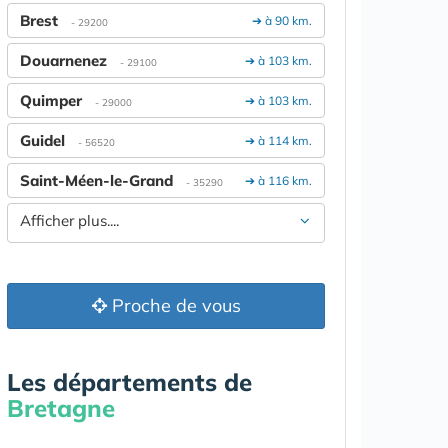
Brest
➔ à 90 km.
- 29200
Douarnenez
➔ à 103 km.
- 29100
Quimper
➔ à 103 km.
- 29000
Guidel
➔ à 114 km.
- 56520
Saint-Méen-le-Grand
➔ à 116 km.
- 35290
Afficher plus....
Proche de vous
Les départements de
Bretagne