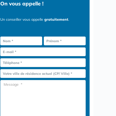
On vous appelle !
Un conseiller vous appelle
gratuitement
.
Nom *
Prénom *
E-mail *
Téléphone *
Votre ville de résidence actuel (CP/ Ville) *