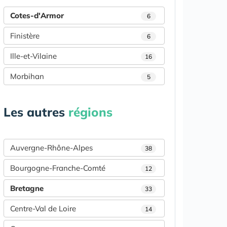
Cotes-d'Armor
6
Finistère
6
Ille-et-Vilaine
16
Morbihan
5
Les autres
régions
Auvergne-Rhône-Alpes
38
Bourgogne-Franche-Comté
12
Bretagne
33
Centre-Val de Loire
14