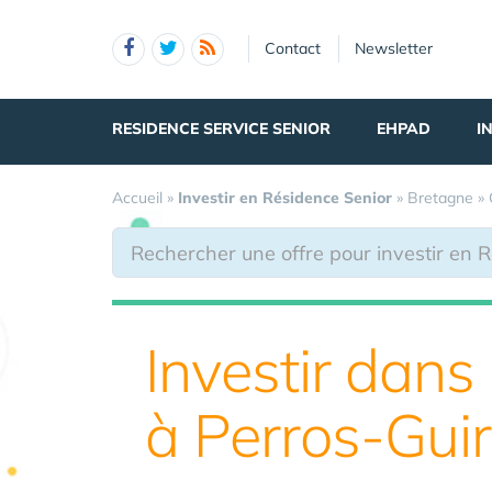
Panneau de gestion des cookies
Contact
Newsletter
RESIDENCE SERVICE SENIOR
EHPAD
I
Accueil
»
Investir en Résidence Senior
»
Bretagne
»
Investir dans 
à Perros-Gui