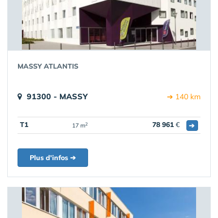
MASSY ATLANTIS
91300 - MASSY
➔ 140 km
T1
78 961
€
➔
2
17 m
Plus d'infos ➔