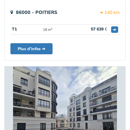
86000 - POITIERS
➔ 140 km
T1
57 639
€
➔
2
18 m
Plus d'infos ➔