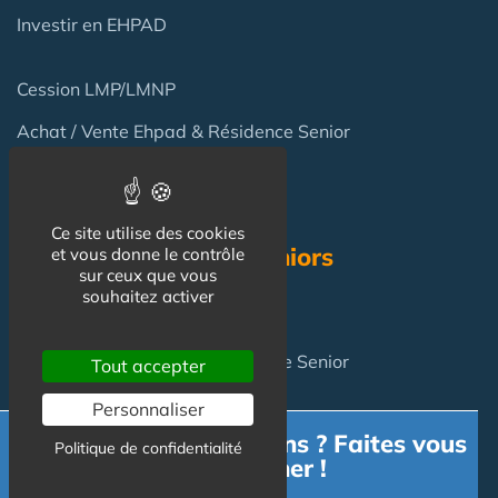
Investir en EHPAD
Cession LMP/LMNP
Achat / Vente Ehpad & Résidence Senior
Terrain pour Résidence Gérée
Ce site utilise des cookies
Résidence Services Seniors
et vous donne le contrôle
sur ceux que vous
souhaitez activer
Résidence Services Seniors
Achat pour y vivre
en Résidence Senior
Tout accepter
Personnaliser
Besoin d'informations ? Faites vous
FAQ
Politique de confidentialité
accompagner !