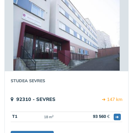
STUDEA SEVRES
92310 - SEVRES
➔ 147 km
T1
93 560
€
➔
2
18 m