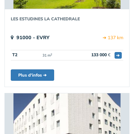
LES ESTUDINES LA CATHEDRALE
91000 - EVRY
➔ 137 km
T2
133 000
€
➔
2
31 m
Plus d'infos ➔