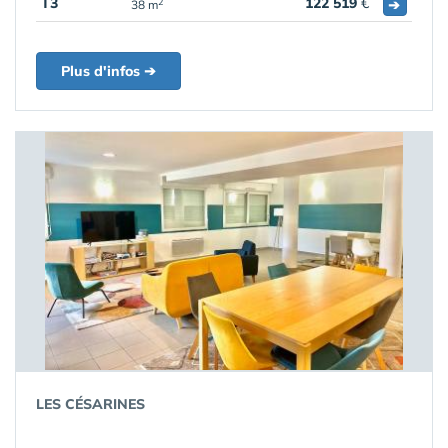
T3
122 519
€
➔
2
38 m
Plus d'infos ➔
LES CÉSARINES