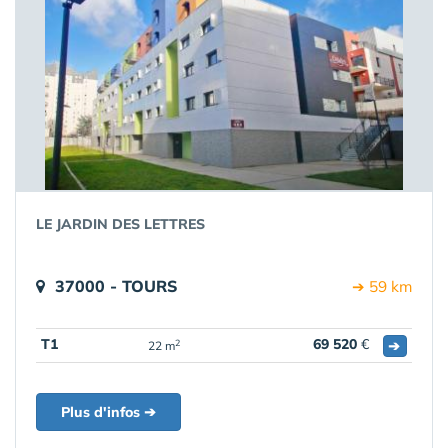
LE JARDIN DES LETTRES
37000 - TOURS
➔ 59 km
T1
69 520
€
➔
2
22 m
Plus d'infos ➔