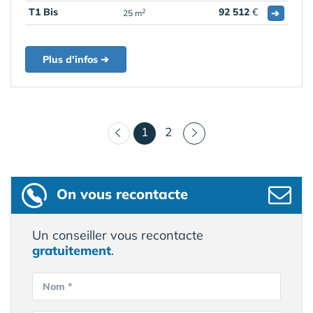
T1 Bis
92 512
€
➔
2
25 m
Plus d'infos ➔
(courant)
1
2
On vous recontacte
Un conseiller vous recontacte
gratuitement
.
Nom *