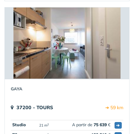
GAYA
37200 - TOURS
➔ 59 km
Studio
A partir de
75 639
€
➔
2
21 m