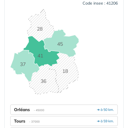
Code insee : 41206
28
45
41
37
18
36
Orléans
➔ à 50 km.
- 45000
Tours
➔ à 59 km.
- 37000