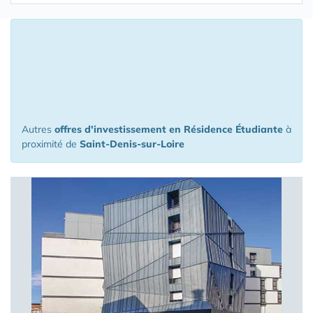
16 Appartements ou Maisons proposés
à l'investissement à moins de 150 km
de Saint-Denis-sur-Loire
Autres
offres d'investissement en Résidence Étudiante
à
proximité de
Saint-Denis-sur-Loire