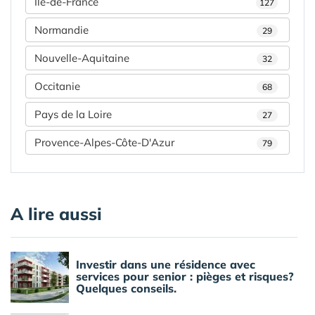
Île-de-France
127
Normandie
29
Nouvelle-Aquitaine
32
Occitanie
68
Pays de la Loire
27
Provence-Alpes-Côte-D'Azur
79
A lire aussi
Investir dans une résidence avec
services pour senior : pièges et risques?
Quelques conseils.