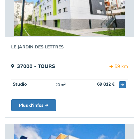
LE JARDIN DES LETTRES
37000 - TOURS
➔ 59 km
Studio
69 812
€
➔
2
20 m
Plus d'infos ➔