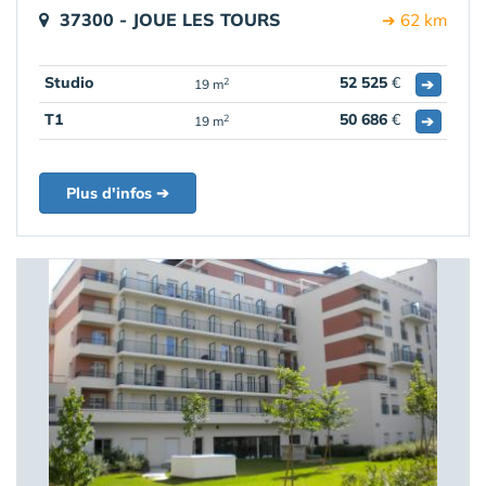
37300 - JOUE LES TOURS
➔ 62 km
Studio
52 525
€
➔
2
19 m
T1
50 686
€
➔
2
19 m
Plus d'infos ➔