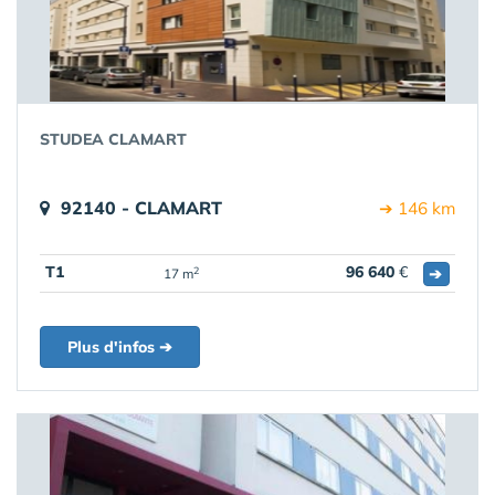
STUDEA CLAMART
92140 - CLAMART
➔ 146 km
T1
96 640
€
➔
2
17 m
Plus d'infos ➔