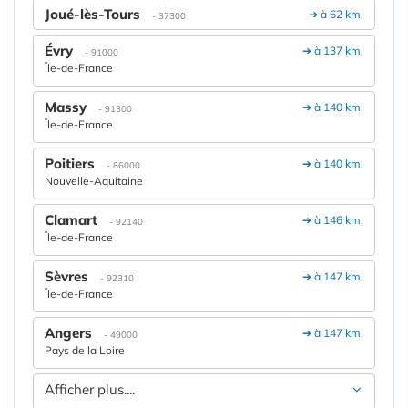
Joué-lès-Tours
➔ à 62 km.
- 37300
Évry
➔ à 137 km.
- 91000
Île-de-France
Massy
➔ à 140 km.
- 91300
Île-de-France
Poitiers
➔ à 140 km.
- 86000
Nouvelle-Aquitaine
Clamart
➔ à 146 km.
- 92140
Île-de-France
Sèvres
➔ à 147 km.
- 92310
Île-de-France
Angers
➔ à 147 km.
- 49000
Pays de la Loire
Afficher plus....