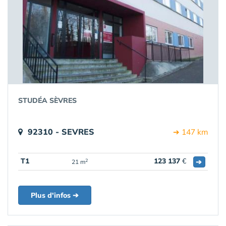
STUDÉA SÈVRES
92310 - SEVRES
➔ 147 km
T1
123 137
€
➔
2
21 m
Plus d'infos ➔