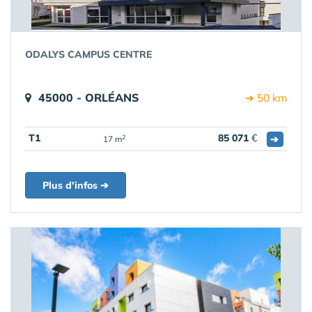
ODALYS CAMPUS CENTRE
45000 - ORLÉANS
➔ 50 km
T1
85 071
€
➔
2
17 m
Plus d'infos ➔