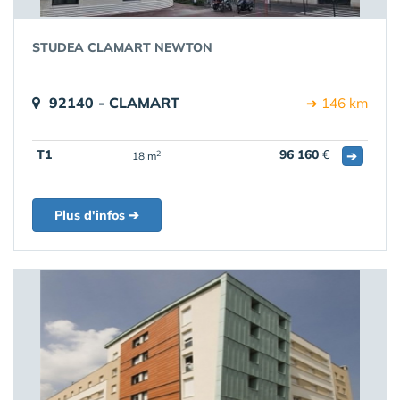
STUDEA CLAMART NEWTON
92140 - CLAMART
➔ 146 km
T1
96 160
€
➔
2
18 m
Plus d'infos ➔