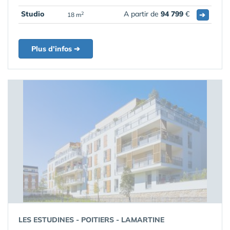
Studio
A partir de
94 799
€
➔
2
18 m
Plus d'infos ➔
LES ESTUDINES - POITIERS - LAMARTINE