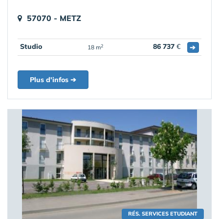
57070 - METZ
Studio
86 737
€
➔
2
18 m
Plus d'infos ➔
RÉS. SERVICES ETUDIANT