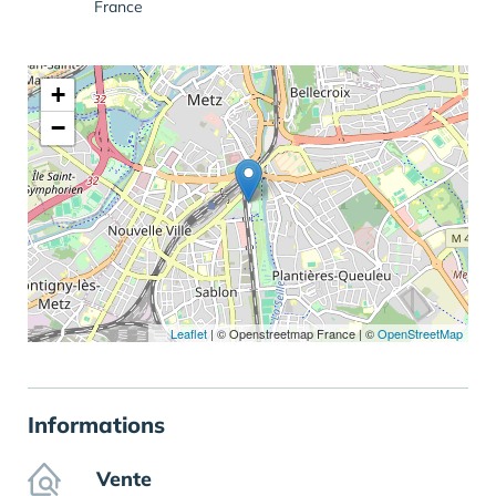
France
+
−
Leaflet
|
© Openstreetmap France | ©
OpenStreetMap
Informations
Vente