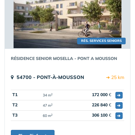
RÉS. SERVICES SENIORS
RÉSIDENCE SENIOR MOSELLA - PONT A MOUSSON
54700 - PONT-À-MOUSSON
➔ 25 km
T1
172 000
€
➔
2
34 m
T2
226 840
€
➔
2
47 m
T3
306 100
€
➔
2
60 m