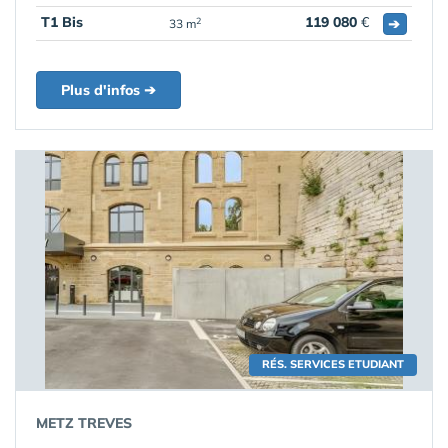
T1 Bis
119 080
€
➔
2
33 m
Plus d'infos ➔
RÉS. SERVICES ETUDIANT
METZ TREVES