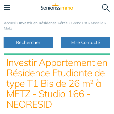
Panneau de gestion des cookies
Accueil
»
Investir en Résidence Gérée
»
Grand Est
»
Moselle
»
Metz
Rechercher
Etre Contacté
Investir Appartement en
Résidence Etudiante de
type T1 Bis de 26 m² à
METZ - Studio 166 -
NEORESID