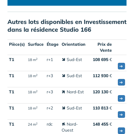
Autres lots disponibles en Investissement
dans la résidence Studio 166
Pièce(s)
Surface
Étage
Orientation
Prix de
Vente
T1
r+1
Sud-Est
108 695
€
2
18 m
➔
T1
r+3
Sud-Est
112 930
€
2
18 m
➔
T1
r+3
Nord-Est
120 130
€
2
18 m
➔
T1
r+2
Sud-Est
110 813
€
2
18 m
➔
T1
rdc
Nord-
148 455
€
2
24 m
Ouest
➔