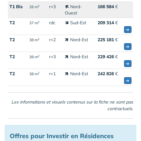
T1 Bis
r+3
Nord-
166 584
€
2
26 m
Ouest
T2
rdc
Sud-Est
209 314
€
2
37 m
➔
T2
r+2
Nord-Est
225 181
€
2
38 m
➔
T2
r+3
Nord-Est
229 426
€
2
38 m
➔
T2
r+1
Nord-Est
242 826
€
2
38 m
➔
Les informations et visuels contenus sur la fiche ne sont pas
contractuels.
Offres pour Investir en Résidences