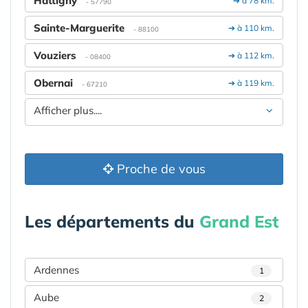
Hattigny
➔ à 78 km.
- 57790
Sainte-Marguerite
➔ à 110 km.
- 88100
Vouziers
➔ à 112 km.
- 08400
Obernai
➔ à 119 km.
- 67210
Afficher plus....
Proche de vous
Les départements du
Grand Est
Ardennes
1
Aube
2