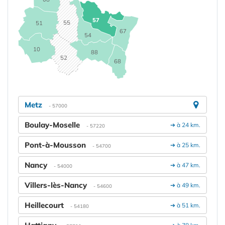
57
55
51
67
54
10
88
52
68
Metz
- 57000
Boulay-Moselle
➔ à 24 km.
- 57220
Pont-à-Mousson
➔ à 25 km.
- 54700
Nancy
➔ à 47 km.
- 54000
Villers-lès-Nancy
➔ à 49 km.
- 54600
Heillecourt
➔ à 51 km.
- 54180