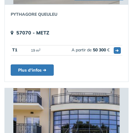
PYTHAGORE QUEULEU
57070 - METZ
T1
A partir de
50 300
€
➔
2
19 m
Plus d'infos ➔