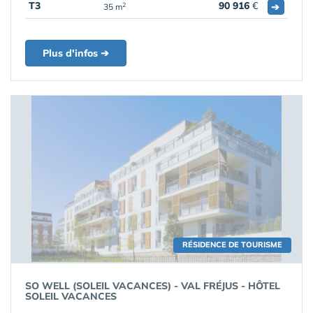
T3
90 916
€
➔
2
35 m
Plus d'infos ➔
RÉSIDENCE DE TOURISME
SO WELL (SOLEIL VACANCES) - VAL FRÉJUS - HÔTEL
SOLEIL VACANCES