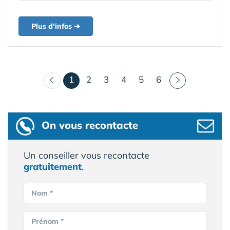
Plus d'infos ➔
(courant)
1
2
3
4
5
6
On vous recontacte
Un conseiller vous recontacte
gratuitement
.
Nom *
Prénom *