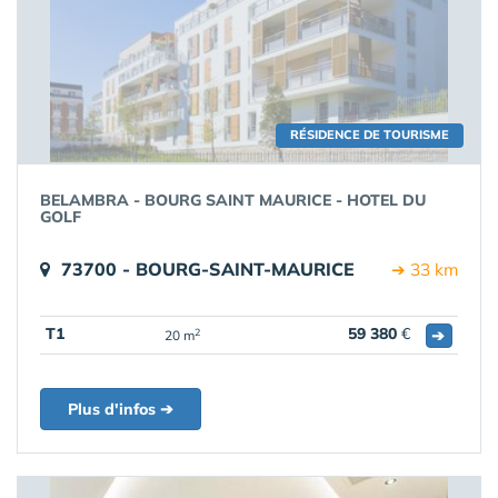
RÉSIDENCE DE TOURISME
BELAMBRA - BOURG SAINT MAURICE - HOTEL DU
GOLF
73700 - BOURG-SAINT-MAURICE
➔ 33 km
T1
59 380
€
➔
2
20 m
Plus d'infos ➔