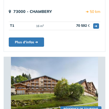
73000 - CHAMBERY
➔ 50 km
T1
70 592
€
➔
2
16 m
Plus d'infos ➔
RÉSIDENCE DE TOURISME