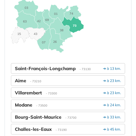
03
74
01
69
42
63
73
38
15
43
26
07
Saint-François-Longchamp
➔ à 13 km.
- 73130
Aime
➔ à 23 km.
- 73210
Villarembert
➔ à 23 km.
- 73300
Modane
➔ à 24 km.
- 73500
Bourg-Saint-Maurice
➔ à 33 km.
- 73700
Challes-les-Eaux
➔ à 45 km.
- 73190