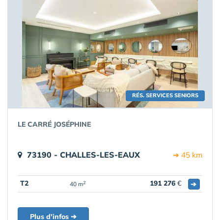
RÉS. SERVICES SENIORS
LE CARRÉ JOSÉPHINE
73190 - CHALLES-LES-EAUX
➔ 45 km
T2
191 276
€
➔
2
40 m
Plus d'infos ➔