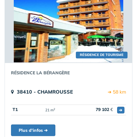
RÉSIDENCE DE TOURISME
RÉSIDENCE LA BÉRANGÈRE
38410 - CHAMROUSSE
➔ 58 km
T1
79 102
€
➔
2
21 m
Plus d'infos ➔