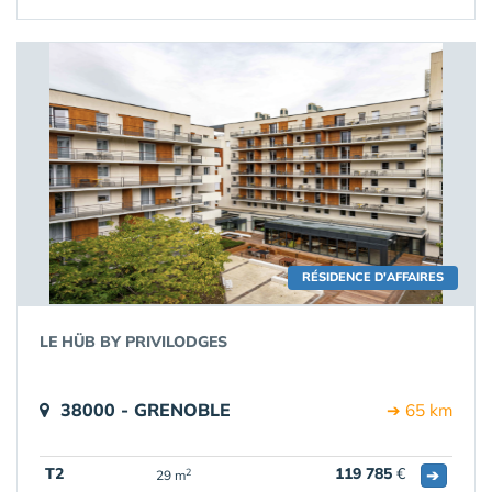
RÉSIDENCE D'AFFAIRES
LE HÜB BY PRIVILODGES
38000 - GRENOBLE
➔ 65 km
T2
119 785
€
➔
2
29 m