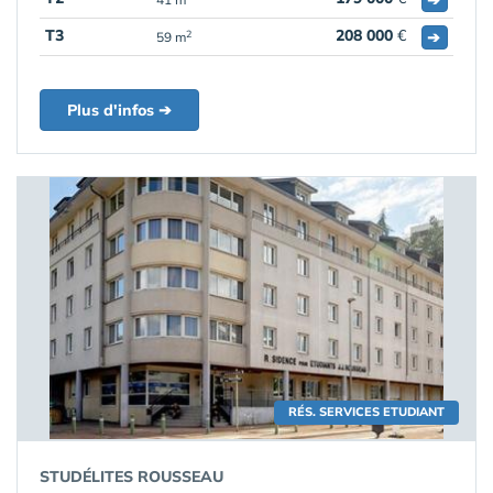
T3
208 000
€
➔
2
59 m
Plus d'infos ➔
RÉS. SERVICES ETUDIANT
STUDÉLITES ROUSSEAU