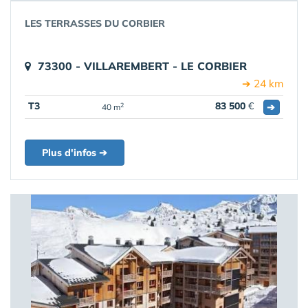
LES TERRASSES DU CORBIER
73300 - VILLAREMBERT - LE CORBIER
➔ 24 km
T3
83 500
€
➔
2
40 m
Plus d'infos ➔