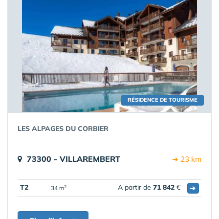
RÉSIDENCE DE TOURISME
LES ALPAGES DU CORBIER
73300 - VILLAREMBERT
➔ 23 km
T2
A partir de
71 842
€
➔
2
34 m