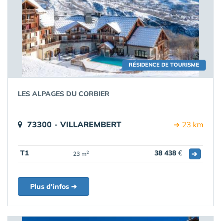
RÉSIDENCE DE TOURISME
LES ALPAGES DU CORBIER
73300 - VILLAREMBERT
➔ 23 km
T1
38 438
€
➔
2
23 m
Plus d'infos ➔