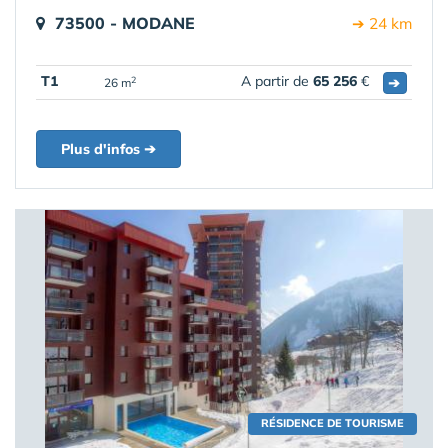
73500 - MODANE
➔ 24 km
T1
A partir de
65 256
€
➔
2
26 m
Plus d'infos ➔
RÉSIDENCE DE TOURISME