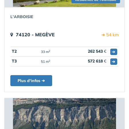
L'ARBOISIE
74120 - MEGÈVE
➔ 54 km
T2
262 543
€
➔
2
33 m
T3
572 618
€
➔
2
51 m
Plus d'infos ➔