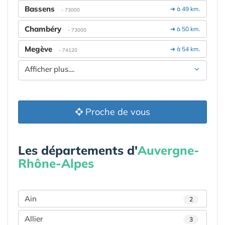
Bassens
➔ à 49 km.
- 73000
Chambéry
➔ à 50 km.
- 73000
Megève
➔ à 54 km.
- 74120
Afficher plus....
Proche de vous
Les départements d'
Auvergne-
Rhône-Alpes
Ain
2
Allier
3