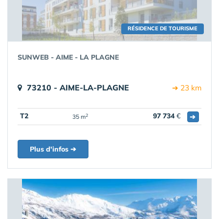
RÉSIDENCE DE TOURISME
SUNWEB - AIME - LA PLAGNE
73210 - AIME-LA-PLAGNE
➔ 23 km
T2
97 734
€
➔
2
35 m
Plus d'infos ➔