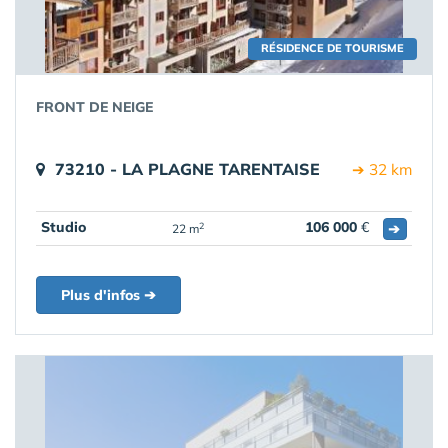
RÉSIDENCE DE TOURISME
FRONT DE NEIGE
73210 - LA PLAGNE TARENTAISE
➔ 32 km
Studio
106 000
€
➔
2
22 m
Plus d'infos ➔