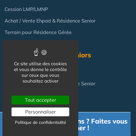
Cession LMP/LMNP
Achat / Vente Ehpad & Résidence Senior
Terrain pour Résidence Gérée
Résidence Services Seniors
Ce site utilise des cookies
et vous donne le contrôle
Résidence Services Seniors
sur ceux que vous
souhaitez activer
Achat pour y vivre
en Résidence Senior
Tout accepter
FAQ
Personnaliser
Besoin d'informations ? Faites vous
Politique de confidentialité
Investir en Résidence Senior : pièges et risques ?
accompagner !
Investir en LMNP dans une résidence services en 2025 ?