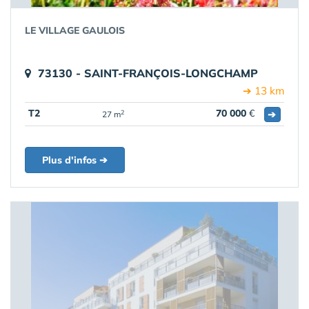
LE VILLAGE GAULOIS
73130 - SAINT-FRANÇOIS-LONGCHAMP
➔ 13 km
T2
70 000
€
➔
2
27 m
Plus d'infos ➔