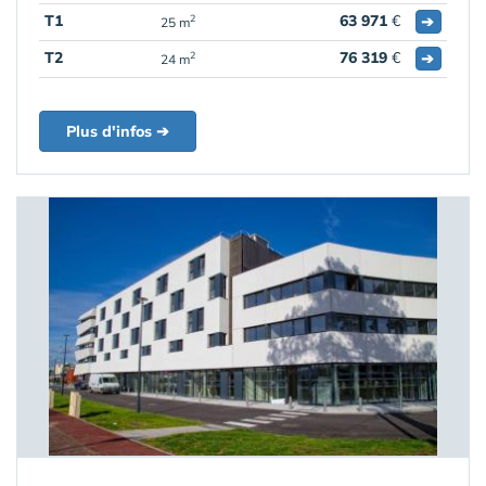
T1
63 971
€
➔
2
25 m
T2
76 319
€
➔
2
24 m
Plus d'infos ➔