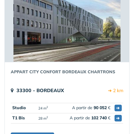
APPART CITY CONFORT BORDEAUX CHARTRONS
33300 - BORDEAUX
➔ 2 km
Studio
A partir de
90 052
€
➔
2
24 m
T1 Bis
A partir de
102 740
€
➔
2
28 m