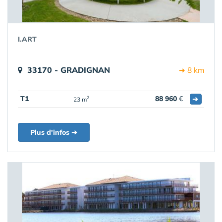
I.ART
33170 - GRADIGNAN
➔ 8 km
T1
88 960
€
➔
2
23 m
Plus d'infos ➔