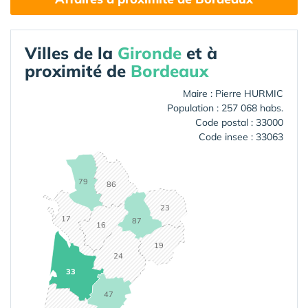
Villes de la
Gironde
et à
proximité de
Bordeaux
Maire : Pierre HURMIC
Population : 257 068 habs.
Code postal : 33000
Code insee : 33063
79
86
23
17
87
16
19
24
33
47