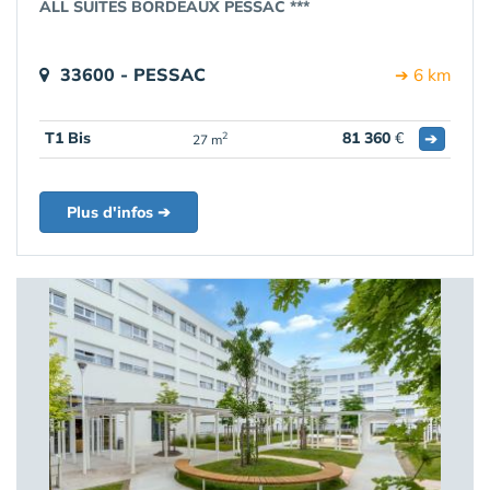
ALL SUITES BORDEAUX PESSAC ***
33600 - PESSAC
➔ 6 km
T1 Bis
81 360
€
➔
2
27 m
Plus d'infos ➔