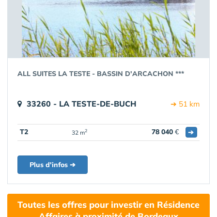
ALL SUITES LA TESTE - BASSIN D'ARCACHON ***
33260 - LA TESTE-DE-BUCH
➔ 51 km
T2
78 040
€
➔
2
32 m
Plus d'infos ➔
Toutes les offres pour investir en Résidence
Affaires à proximité de Bordeaux