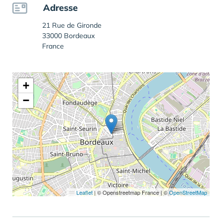
Adresse
21 Rue de Gironde
33000 Bordeaux
France
+
−
Leaflet
|
© Openstreetmap France | ©
OpenStreetMap