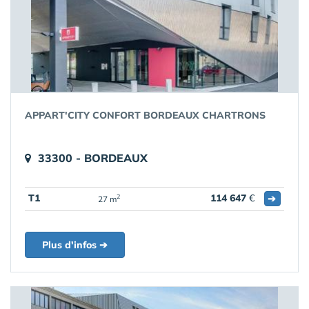
APPART'CITY CONFORT BORDEAUX CHARTRONS
33300 - BORDEAUX
T1
114 647
€
➔
2
27 m
Plus d'infos ➔