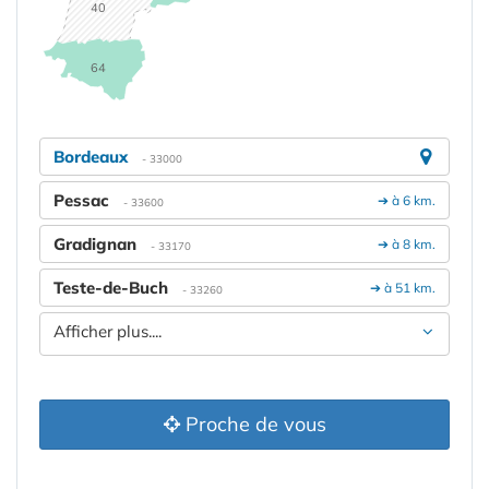
40
64
Bordeaux
- 33000
Pessac
➔ à 6 km.
- 33600
Gradignan
➔ à 8 km.
- 33170
Teste-de-Buch
➔ à 51 km.
- 33260
Afficher plus....
Proche de vous