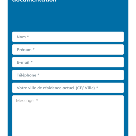
Nom *
Prénom *
E-mail *
Téléphone *
Votre ville de résidence actuel (CP/ Ville) *