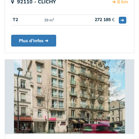
92110 - CLICHY
➔ 6 km
T2
272 185
€
➔
2
39 m
Plus d'infos ➔