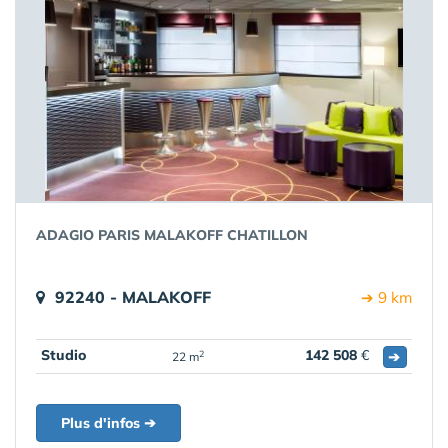
ADAGIO PARIS MALAKOFF CHATILLON
92240 - MALAKOFF
➔ 9 km
Studio
142 508
€
➔
2
22 m
Plus d'infos ➔