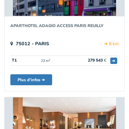
APARTHOTEL ADAGIO ACCESS PARIS REUILLY
75012 - PARIS
➔ 8 km
T1
279 543
€
➔
2
23 m
Plus d'infos ➔