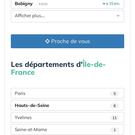
Bobigny
➔ à 15 km.
- 93000
Afficher plus....
Proche de vous
Les départements d'
Île-de-
France
Paris
5
Hauts-de-Seine
6
Yvelines
11
Seine-et-Marne
1