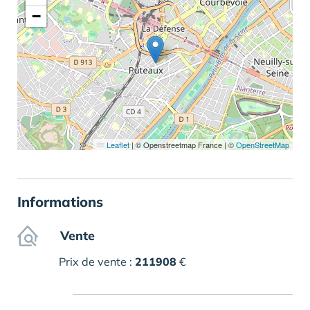
−
Leaflet
|
© Openstreetmap France | ©
OpenStreetMap
Informations
Vente
Prix de vente :
211908
€