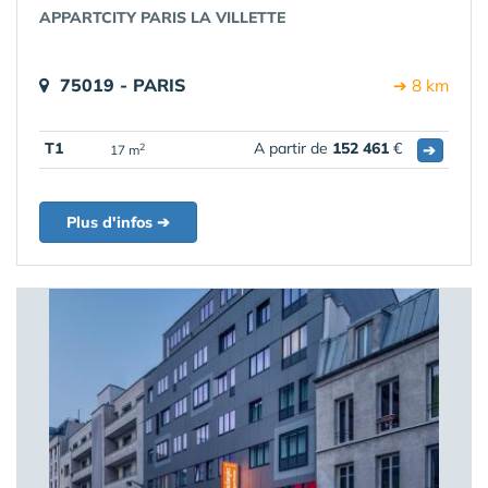
APPARTCITY PARIS LA VILLETTE
75019 - PARIS
➔ 8 km
T1
A partir de
152 461
€
➔
2
17 m
Plus d'infos ➔