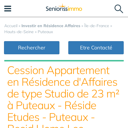
Panneau de gestion des cookies
Accueil
»
Investir en Résidence Affaires
»
Île-de-France
»
Hauts-de-Seine
»
Puteaux
Rechercher
Etre Contacté
Cession Appartement
en Résidence d'Affaires
de type Studio de 23 m²
à Puteaux - Réside
Etudes - Puteaux -