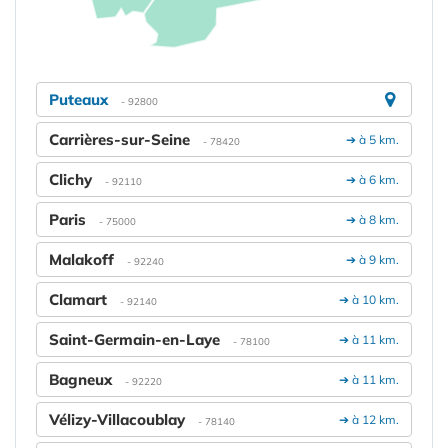
Puteaux
- 92800
Carrières-sur-Seine
➔ à 5 km.
- 78420
Clichy
➔ à 6 km.
- 92110
Paris
➔ à 8 km.
- 75000
Malakoff
➔ à 9 km.
- 92240
Clamart
➔ à 10 km.
- 92140
Saint-Germain-en-Laye
➔ à 11 km.
- 78100
Bagneux
➔ à 11 km.
- 92220
Vélizy-Villacoublay
➔ à 12 km.
- 78140