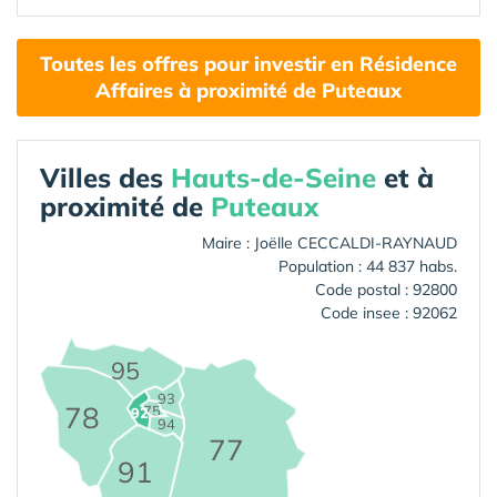
Toutes les offres pour investir en Résidence
Affaires à proximité de Puteaux
Villes des
Hauts-de-Seine
et à
proximité de
Puteaux
Maire : Joëlle CECCALDI-RAYNAUD
Population : 44 837 habs.
Code postal : 92800
Code insee : 92062
95
93
78
75
92
94
77
91