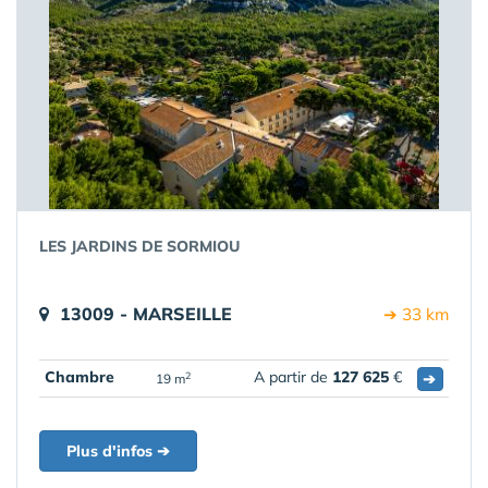
LES JARDINS DE SORMIOU
13009 - MARSEILLE
➔ 33 km
Chambre
A partir de
127 625
€
➔
2
19 m
Plus d'infos ➔