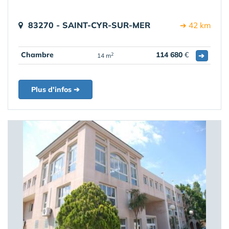
83270 - SAINT-CYR-SUR-MER
➔ 42 km
Chambre
114 680
€
➔
2
14 m
Plus d'infos ➔