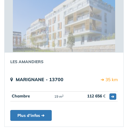
LES AMANDIERS
MARIGNANE - 13700
➔ 35 km
Chambre
112 656
€
➔
2
19 m
Plus d'infos ➔