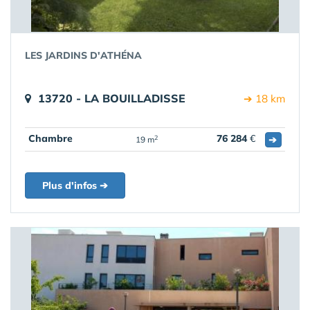
LES JARDINS D'ATHÉNA
13720 - LA BOUILLADISSE
➔ 18 km
Chambre
76 284
€
➔
2
19 m
Plus d'infos ➔