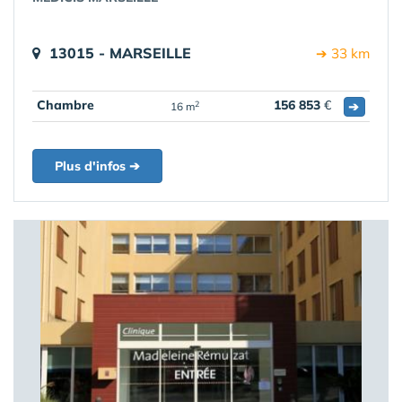
13015 - MARSEILLE
➔ 33 km
Chambre
156 853
€
➔
2
16 m
Plus d'infos ➔