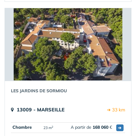
LES JARDINS DE SORMIOU
13009 - MARSEILLE
➔ 33 km
Chambre
A partir de
168 060
€
➔
2
23 m