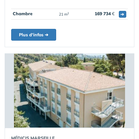
Chambre
169 734
€
➔
2
21 m
Plus d'infos ➔
MÉDICIS MARSEILLE