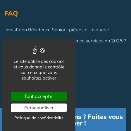
FAQ
Investir en Résidence Senior : pièges et risques ?
Investir en LMNP dans une résidence services en 2025 ?
Ce site utilise des cookies
et vous donne le contrôle
sur ceux que vous
Actualité
souhaitez activer
Actualité
Tout accepter
Flux RSS
Personnaliser
Besoin d'informations ? Faites vous
Newsletter
Politique de confidentialité
accompagner !