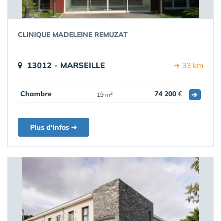
CLINIQUE MADELEINE REMUZAT
13012 - MARSEILLE
➔ 33 km
Chambre
74 200
€
➔
2
19 m
Plus d'infos ➔