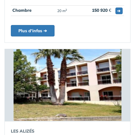
Chambre
150 920
€
➔
2
20 m
Plus d'infos ➔
LES ALIZÉS