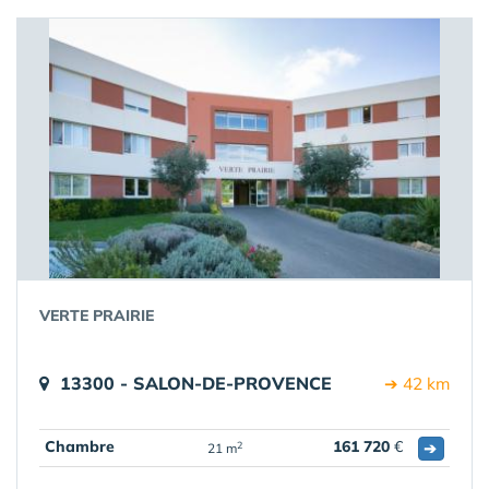
VERTE PRAIRIE
13300 - SALON-DE-PROVENCE
➔ 42 km
Chambre
161 720
€
➔
2
21 m