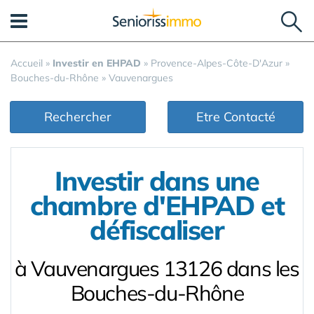
Panneau de gestion des cookies
Accueil
»
Investir en EHPAD
»
Provence-Alpes-Côte-D'Azur
»
Bouches-du-Rhône
»
Vauvenargues
Rechercher
Etre Contacté
Investir dans une
chambre d'EHPAD et
défiscaliser
à Vauvenargues 13126 dans les
Bouches-du-Rhône