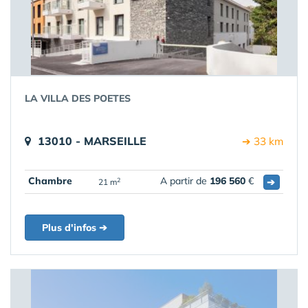
LA VILLA DES POETES
13010 - MARSEILLE
➔ 33 km
Chambre
A partir de
196 560
€
➔
2
21 m
Plus d'infos ➔