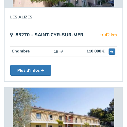
LES ALIZES
83270 - SAINT-CYR-SUR-MER
➔ 42 km
Chambre
110 000
€
➔
2
15 m
Plus d'infos ➔