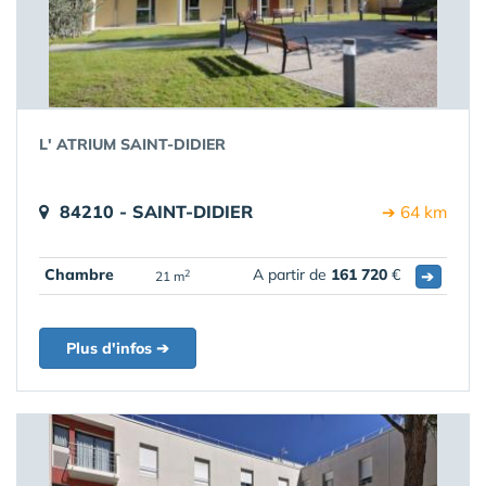
L' ATRIUM SAINT-DIDIER
84210 - SAINT-DIDIER
➔ 64 km
Chambre
A partir de
161 720
€
➔
2
21 m
Plus d'infos ➔