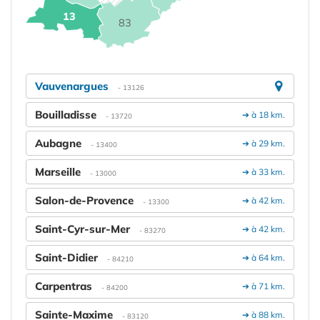
13
83
Vauvenargues
- 13126
Bouilladisse
➔ à 18 km.
- 13720
Aubagne
➔ à 29 km.
- 13400
Marseille
➔ à 33 km.
- 13000
Salon-de-Provence
➔ à 42 km.
- 13300
Saint-Cyr-sur-Mer
➔ à 42 km.
- 83270
Saint-Didier
➔ à 64 km.
- 84210
Carpentras
➔ à 71 km.
- 84200
Sainte-Maxime
➔ à 88 km.
- 83120