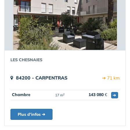
LES CHESNAIES
84200 - CARPENTRAS
➔ 71 km
Chambre
143 080
€
➔
2
17 m
Plus d'infos ➔