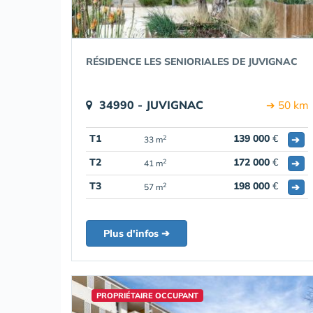
RÉSIDENCE LES SENIORIALES DE JUVIGNAC
34990 - JUVIGNAC
➔ 50 km
T1
139 000
€
➔
2
33 m
T2
172 000
€
➔
2
41 m
T3
198 000
€
➔
2
57 m
Plus d'infos ➔
PROPRIÉTAIRE OCCUPANT