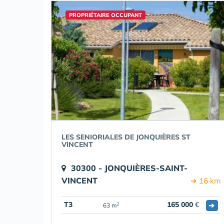
PROPRIÉTAIRE OCCUPANT
LES SENIORIALES DE JONQUIÈRES ST
VINCENT
30300 - JONQUIÈRES-SAINT-
VINCENT
➔ 16 km
T3
165 000
€
➔
2
63 m