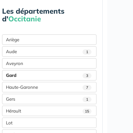
Les départements
d'
Occitanie
Ariège
Aude
1
Aveyron
Gard
3
Haute-Garonne
7
Gers
1
Hérault
15
Lot