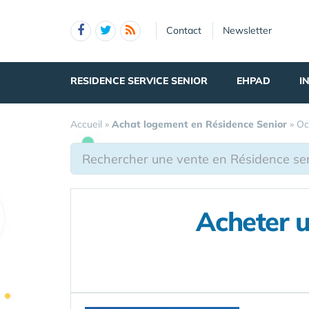
Panneau de gestion des cookies
Contact
Newsletter
RESIDENCE SERVICE SENIOR
EHPAD
I
Accueil
»
Achat logement en Résidence Senior
»
Oc
Acheter 