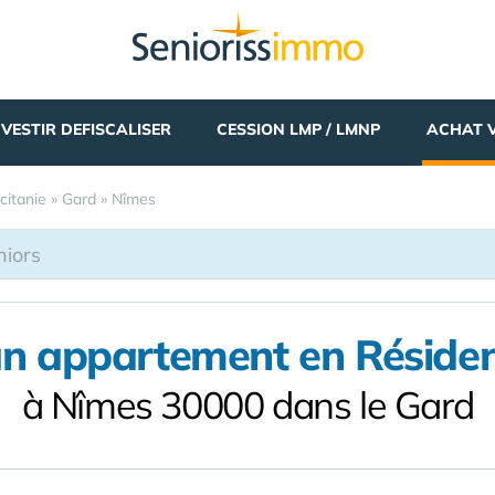
NVESTIR DEFISCALISER
CESSION LMP / LMNP
ACHAT 
citanie
»
Gard
»
Nîmes
un appartement en Résiden
à Nîmes 30000 dans le Gard