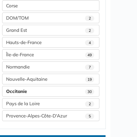
Corse
DOM/TOM
2
Grand Est
2
Hauts-de-France
4
Île-de-France
49
Normandie
7
Nouvelle-Aquitaine
19
Occitanie
30
Pays de la Loire
2
Provence-Alpes-Côte-D'Azur
5