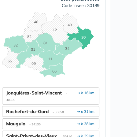
Code insee : 30189
46
48
12
82
30
81
32
34
31
11
65
09
66
Jonquières-Saint-Vincent
➔ à 16 km.
-
30300
Rochefort-du-Gard
➔ à 31 km.
- 30650
Mauguio
➔ à 38 km.
- 34130
Saint-Privat-des-Vieux
➔ à 39 km.
- 30340