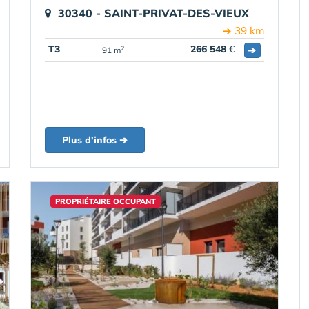
30340 - SAINT-PRIVAT-DES-VIEUX
➔ 39 km
T3
266 548
€
➔
2
91 m
Plus d'infos ➔
PROPRIÉTAIRE OCCUPANT