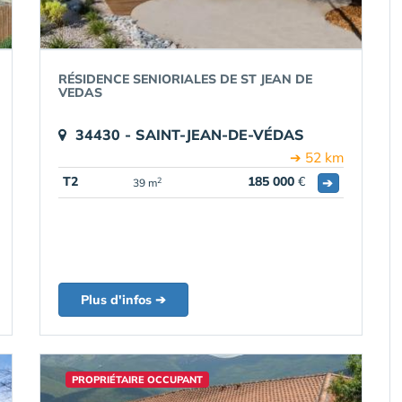
RÉSIDENCE SENIORIALES DE ST JEAN DE
VEDAS
34430 - SAINT-JEAN-DE-VÉDAS
➔ 52 km
T2
185 000
€
➔
2
39 m
Plus d'infos ➔
PROPRIÉTAIRE OCCUPANT