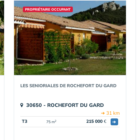
PROPRIÉTAIRE OCCUPANT
LES SENIORIALES DE ROCHEFORT DU GARD
30650 - ROCHEFORT DU GARD
➔ 31 km
T3
215 000
€
➔
2
75 m