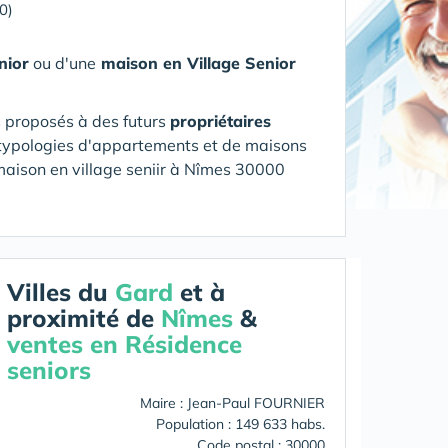
0)
nior
ou d'une
maison en Village Senior
s proposés à des futurs
propriétaires
es typologies d'appartements et de maisons
aison en village seniir
à Nîmes 30000
Villes du
Gard
et à
proximité de
Nîmes
&
ventes en Résidence
seniors
Maire : Jean-Paul FOURNIER
Population : 149 633 habs.
Code postal : 30000