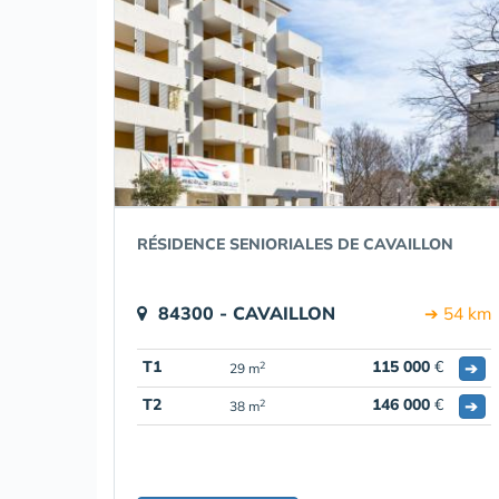
RÉSIDENCE SENIORIALES DE CAVAILLON
84300 - CAVAILLON
➔ 54 km
T1
115 000
€
➔
2
29 m
T2
146 000
€
➔
2
38 m