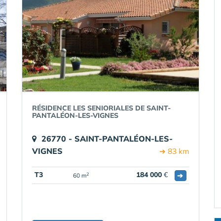
RÉSIDENCE LES SENIORIALES DE SAINT-
PANTALÉON-LES-VIGNES
26770 - SAINT-PANTALÉON-LES-
VIGNES
➔ 83 km
T3
184 000
€
➔
2
60 m