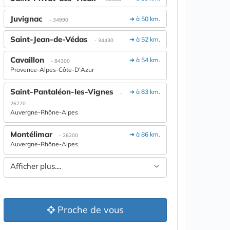
Juvignac
➔ à 50 km.
- 34990
Saint-Jean-de-Védas
➔ à 52 km.
- 34430
Cavaillon
➔ à 54 km.
- 84300
Provence-Alpes-Côte-D'Azur
Saint-Pantaléon-les-Vignes
➔ à 83 km.
-
26770
Auvergne-Rhône-Alpes
Montélimar
➔ à 86 km.
- 26200
Auvergne-Rhône-Alpes
Afficher plus....
Proche de vous