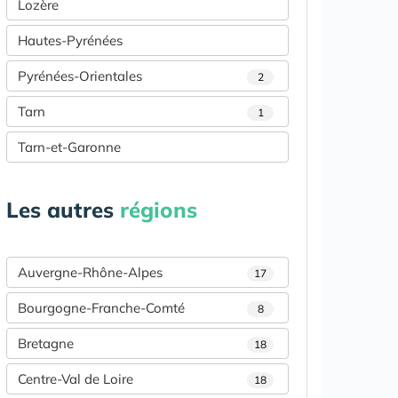
Lozère
Hautes-Pyrénées
Pyrénées-Orientales
2
Tarn
1
Tarn-et-Garonne
Les autres
régions
Auvergne-Rhône-Alpes
17
Bourgogne-Franche-Comté
8
Bretagne
18
Centre-Val de Loire
18