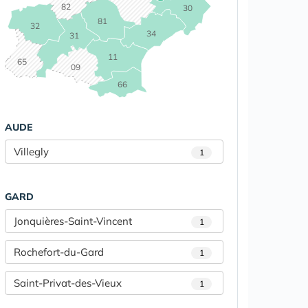
82
30
81
32
34
31
11
65
09
66
AUDE
Villegly
1
GARD
Jonquières-Saint-Vincent
1
Rochefort-du-Gard
1
Saint-Privat-des-Vieux
1