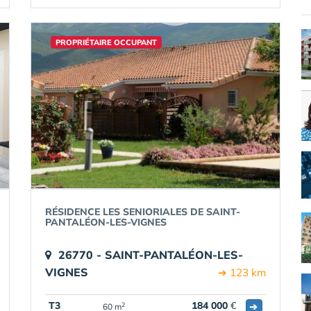
PROPRIÉTAIRE OCCUPANT
RÉSIDENCE LES SENIORIALES DE SAINT-
PANTALÉON-LES-VIGNES
26770 - SAINT-PANTALÉON-LES-
VIGNES
➔ 123 km
T3
184 000
€
➔
2
60 m