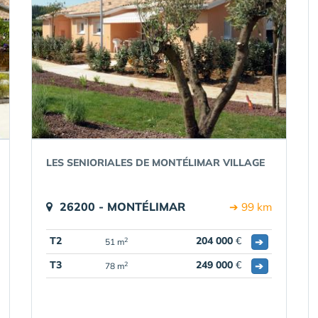
LES SENIORIALES DE MONTÉLIMAR VILLAGE
26200 - MONTÉLIMAR
➔ 99 km
T2
204 000
€
➔
2
51 m
T3
249 000
€
➔
2
78 m