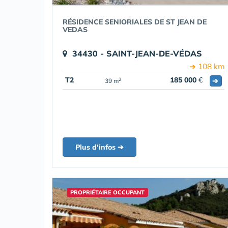
RÉSIDENCE SENIORIALES DE ST JEAN DE
VEDAS
34430 - SAINT-JEAN-DE-VÉDAS
➔ 108 km
T2
185 000
€
➔
2
39 m
Plus d'infos ➔
PROPRIÉTAIRE OCCUPANT