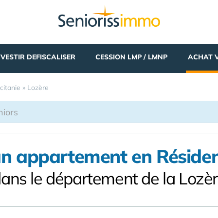
NVESTIR DEFISCALISER
CESSION LMP / LMNP
ACHAT 
citanie
»
Lozère
un appartement en Résiden
ans le département de la Lozè