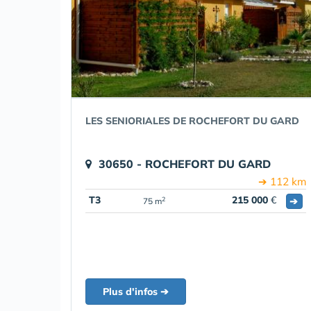
LES SENIORIALES DE ROCHEFORT DU GARD
30650 - ROCHEFORT DU GARD
➔ 112 km
T3
215 000
€
➔
2
75 m
Plus d'infos ➔