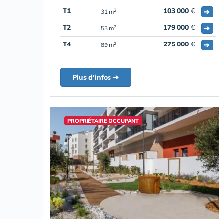
T1
103 000
€
➔
2
31 m
T2
179 000
€
➔
2
53 m
T4
275 000
€
➔
2
89 m
Plus d'infos ➔
PROPRIÉTAIRE OCCUPANT