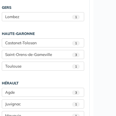
GERS
Lombez
1
HAUTE-GARONNE
Castanet-Tolosan
1
Saint-Orens-de-Gameville
3
Toulouse
1
HÉRAULT
Agde
3
Juvignac
1
Mauguio
1