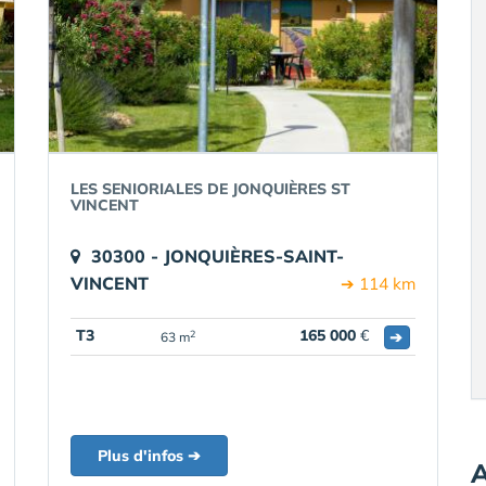
LES SENIORIALES DE JONQUIÈRES ST
VINCENT
30300 - JONQUIÈRES-SAINT-
VINCENT
➔ 114 km
T3
165 000
€
➔
2
63 m
Plus d'infos ➔
A