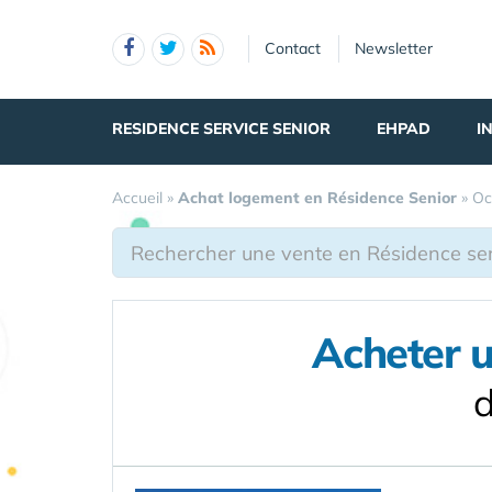
Panneau de gestion des cookies
Contact
Newsletter
RESIDENCE SERVICE SENIOR
EHPAD
I
Accueil
»
Achat logement en Résidence Senior
»
Oc
Acheter 
d