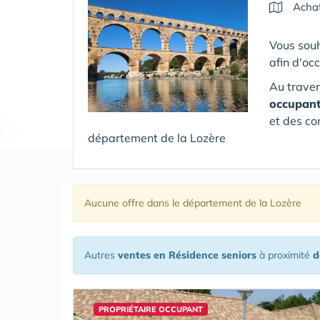
Achat
Vous souh
afin d'oc
Au traver
occupan
et des co
département de la Lozère
Aucune offre
dans le département de la Lozère
Autres
ventes en Résidence seniors
à proximité
d
PROPRIÉTAIRE OCCUPANT