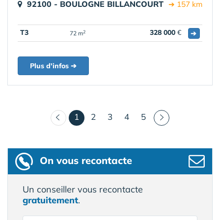
92100 - BOULOGNE BILLANCOURT
➔ 157 km
T3
328 000
€
➔
2
72 m
Plus d'infos ➔
(courant)
1
2
3
4
5
On vous recontacte
Un conseiller vous recontacte
gratuitement
.