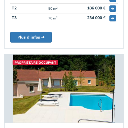
T2
186 000
€
➔
2
50 m
T3
234 000
€
➔
2
70 m
Plus d'infos ➔
PROPRIÉTAIRE OCCUPANT