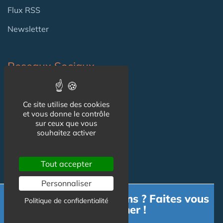
Flux RSS
Newsletter
Reseaux Sociaux
Facebook
Ce site utilise des cookies
X (ex-Twitter)
et vous donne le contrôle
sur ceux que vous
souhaitez activer
Informations
Tout accepter
Mentions légales
Personnaliser
Besoin d'informations ? Faites vous
Gestion des cookies
Politique de confidentialité
accompagner !
CGU