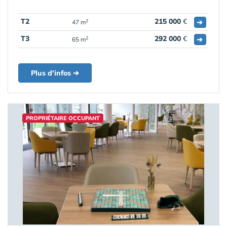
T2
215 000
€
➔
2
47 m
T3
292 000
€
➔
2
65 m
Plus d'infos ➔
PROPRIÉTAIRE OCCUPANT