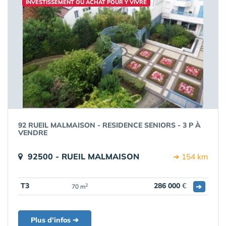
INVESTISSEMENT OU ACHAT POUR Y VIVRE
92 RUEIL MALMAISON - RESIDENCE SENIORS - 3 P À
VENDRE
92500 - RUEIL MALMAISON
➔ 154 km
T3
286 000
€
➔
2
70 m
Plus d'infos ➔