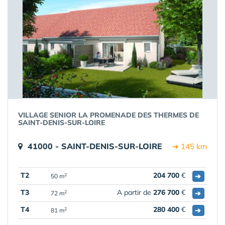
VILLAGE SENIOR LA PROMENADE DES THERMES DE
SAINT-DENIS-SUR-LOIRE
41000 - SAINT-DENIS-SUR-LOIRE
➔ 145 km
T2
204 700
€
➔
2
50 m
T3
A partir de
276 700
€
➔
2
72 m
T4
280 400
€
➔
2
81 m