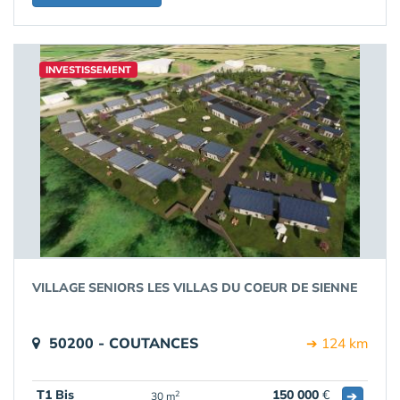
INVESTISSEMENT
VILLAGE SENIORS LES VILLAS DU COEUR DE SIENNE
50200 - COUTANCES
➔ 124 km
T1 Bis
150 000
€
➔
2
30 m