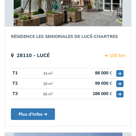
RÉSIDENCE LES SENIORIALES DE LUCÉ-CHARTRES
28110 - LUCÉ
➔ 100 km
T1
86 000
€
➔
2
34 m
T2
99 000
€
➔
2
38 m
T3
186 000
€
➔
2
56 m
Plus d'infos ➔