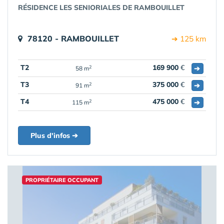
RÉSIDENCE LES SENIORIALES DE RAMBOUILLET
78120 - RAMBOUILLET
➔ 125 km
T2
169 900
€
➔
2
58 m
T3
375 000
€
➔
2
91 m
T4
475 000
€
➔
2
115 m
Plus d'infos ➔
PROPRIÉTAIRE OCCUPANT