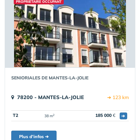
PROPRIÉTAIRE OCCUPANT
SENIORIALES DE MANTES-LA-JOLIE
78200 - MANTES-LA-JOLIE
➔ 123 km
T2
185 000
€
➔
2
38 m
Plus d'infos ➔