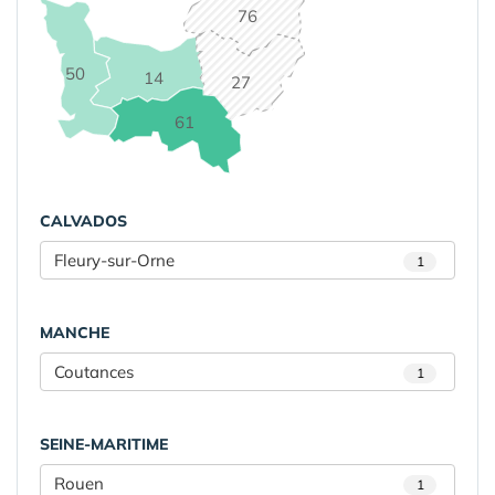
76
50
14
27
61
CALVADOS
Fleury-sur-Orne
1
MANCHE
Coutances
1
SEINE-MARITIME
Rouen
1