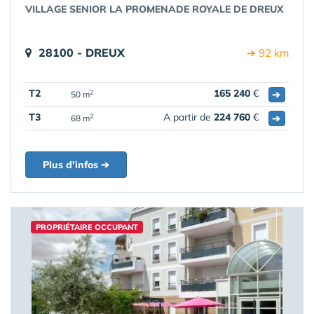
VILLAGE SENIOR LA PROMENADE ROYALE DE DREUX
28100 - DREUX
➔ 92 km
T2
165 240
€
➔
2
50 m
T3
A partir de
224 760
€
➔
2
68 m
Plus d'infos ➔
PROPRIÉTAIRE OCCUPANT