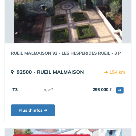
RUEIL MALMAISON 92 - LES HESPERIDES RUEIL - 3 P
92500 - RUEIL MALMAISON
➔ 154 km
T3
293 000
€
➔
2
78 m
Plus d'infos ➔