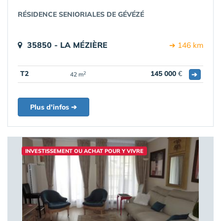
RÉSIDENCE SENIORIALES DE GÉVÉZÉ
35850 - LA MÉZIÈRE
➔ 146 km
T2
145 000
€
➔
2
42 m
Plus d'infos ➔
INVESTISSEMENT OU ACHAT POUR Y VIVRE