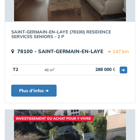
SAINT-GERMAIN-EN-LAYE (78100) RESIDENCE
SERVICES SENIORS - 2 P
78100 - SAINT-GERMAIN-EN-LAYE
➔ 147 km
T2
288 000
€
➔
2
46 m
Plus d'infos ➔
INVESTISSEMENT OU ACHAT POUR Y VIVRE