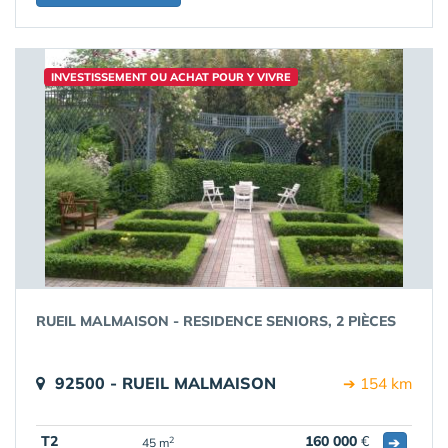
INVESTISSEMENT OU ACHAT POUR Y VIVRE
RUEIL MALMAISON - RESIDENCE SENIORS, 2 PIÈCES
92500 - RUEIL MALMAISON
➔ 154 km
T2
160 000
€
➔
2
45 m