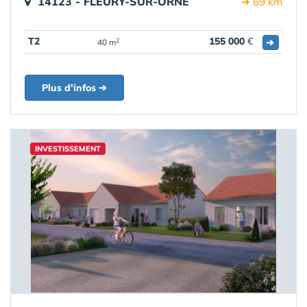
14123 - FLEURY-SUR-ORNE
➔ 69 km
T2
155 000
€
➔
2
40 m
Plus d'infos ➔
INVESTISSEMENT