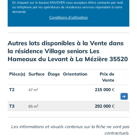
En cliquant sur le bouton ENVOYER vous acceptez d’être contacté par mail
ou téléphone par les opérateurs de résidences services répondant à votre
demande
Conditions d'utilisation
Autres lots disponibles à la Vente dans
la résidence Village seniors Les
Hameaux du Levant à La Mézière 35520
Pièce(s)
Surface
Étage
Orientation
Prix de
Vente
T2
215 000
€
2
47 m
➔
T3
292 000
€
2
65 m
Les informations et visuels contenus sur la fiche ne sont pas
contractuels.