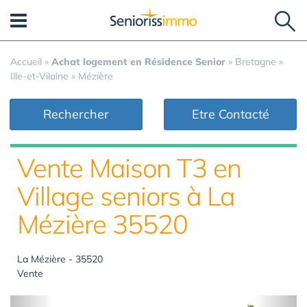
Panneau de gestion des cookies
Accueil
»
Achat logement en Résidence Senior
»
Bretagne
»
Ille-et-Vilaine
»
Mézière
Rechercher
Etre Contacté
Vente Maison T3 en
Village seniors à La
Mézière 35520
La Mézière - 35520
Vente