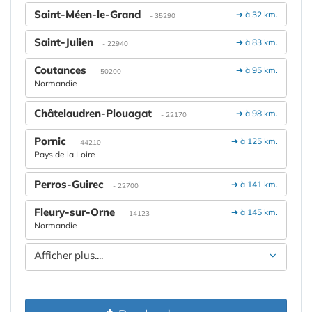
Saint-Méen-le-Grand
➔ à 32 km.
- 35290
Saint-Julien
➔ à 83 km.
- 22940
Coutances
➔ à 95 km.
- 50200
Normandie
Châtelaudren-Plouagat
➔ à 98 km.
- 22170
Pornic
➔ à 125 km.
- 44210
Pays de la Loire
Perros-Guirec
➔ à 141 km.
- 22700
Fleury-sur-Orne
➔ à 145 km.
- 14123
Normandie
Afficher plus....