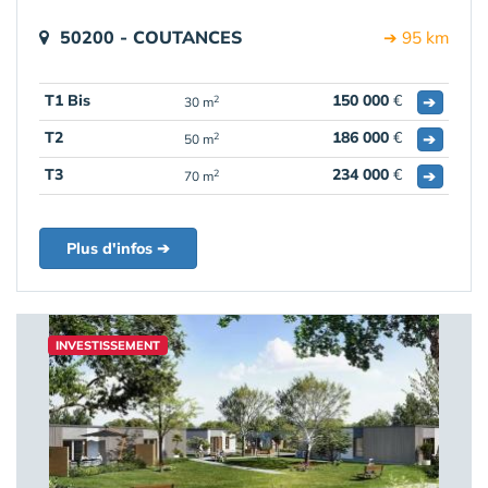
50200 - COUTANCES
➔ 95 km
T1 Bis
150 000
€
➔
2
30 m
T2
186 000
€
➔
2
50 m
T3
234 000
€
➔
2
70 m
Plus d'infos ➔
INVESTISSEMENT