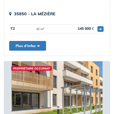
35850 - LA MÉZIÈRE
T2
145 000
€
➔
2
42 m
Plus d'infos ➔
PROPRIÉTAIRE OCCUPANT