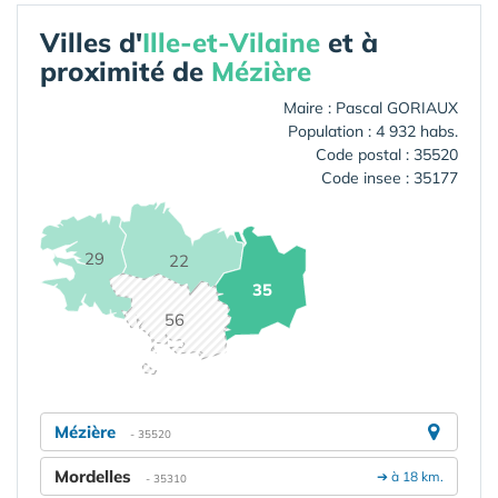
Villes d'
Ille-et-Vilaine
et à
proximité de
Mézière
Maire : Pascal GORIAUX
Population : 4 932 habs.
Code postal : 35520
Code insee : 35177
29
22
35
56
Mézière
- 35520
Mordelles
➔ à 18 km.
- 35310