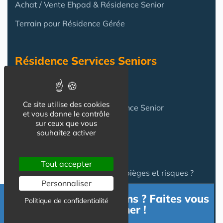
Achat / Vente Ehpad & Résidence Senior
Terrain pour Résidence Gérée
Résidence Services Seniors
Résidence Services Seniors
Ce site utilise des cookies
Achat pour y vivre
en Résidence Senior
et vous donne le contrôle
sur ceux que vous
souhaitez activer
FAQ
Tout accepter
Investir en Résidence Senior : pièges et risques ?
Personnaliser
Investir en LMNP dans une résidence services en
Besoin d'informations ? Faites vous
Politique de confidentialité
accompagner !
2025 ?