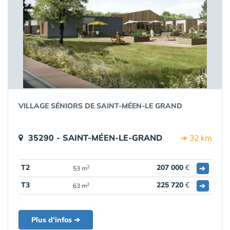
VILLAGE SÉNIORS DE SAINT-MÉEN-LE GRAND
35290 - SAINT-MÉEN-LE-GRAND
➔ 32 km
T2
207 000
€
➔
2
53 m
T3
225 720
€
➔
2
63 m
Plus d'infos ➔