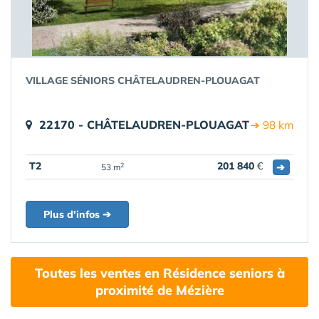
VILLAGE SÉNIORS CHÂTELAUDREN-PLOUAGAT
22170 - CHÂTELAUDREN-PLOUAGAT
➔ 98 km
T2
201 840
€
➔
2
53 m
Plus d'infos ➔
Toutes les ventes en Résidence seniors à
proximité de Mézière