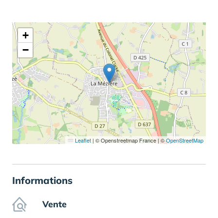
+
−
Leaflet
|
© Openstreetmap France | ©
OpenStreetMap
Informations
Vente