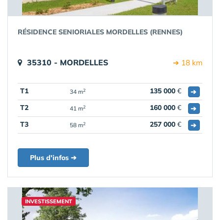
RÉSIDENCE SENIORIALES MORDELLES (RENNES)
35310 - MORDELLES
➔ 18 km
T1
135 000
€
➔
2
34 m
T2
160 000
€
➔
2
41 m
T3
257 000
€
➔
2
58 m
Plus d'infos ➔
INVESTISSEMENT