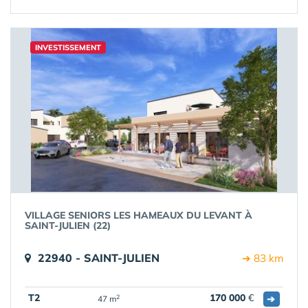
INVESTISSEMENT
VILLAGE SENIORS LES HAMEAUX DU LEVANT À
SAINT-JULIEN (22)
22940 - SAINT-JULIEN
➔ 83 km
T2
170 000
€
➔
2
47 m