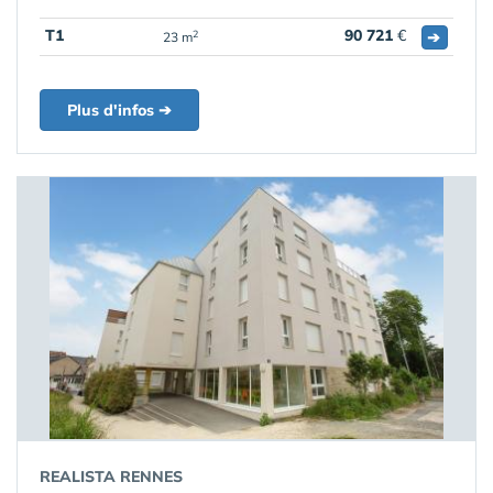
T1
90 721
€
➔
2
23 m
Plus d'infos ➔
REALISTA RENNES