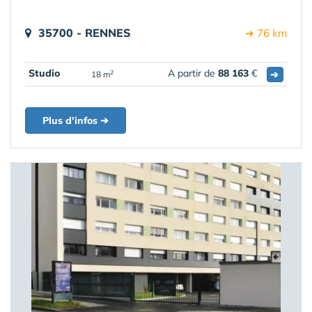
35700 - RENNES
➔ 76 km
Studio
A partir de
88 163
€
➔
2
18 m
Plus d'infos ➔