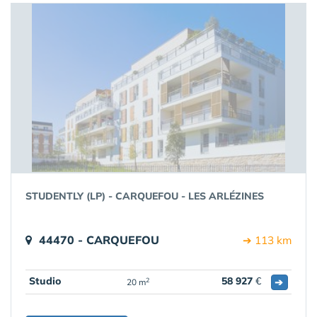
STUDENTLY (LP) - CARQUEFOU - LES ARLÉZINES
44470 - CARQUEFOU
➔ 113 km
Studio
58 927
€
➔
2
20 m