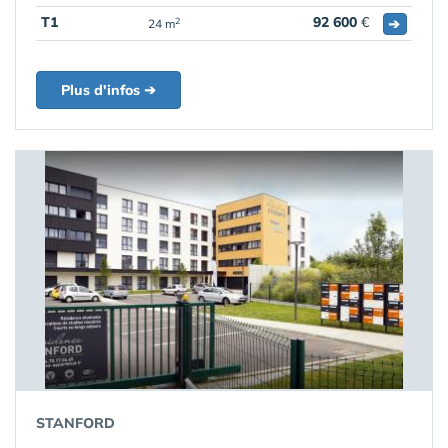
T1
92 600
€
➔
2
24 m
Plus d'infos ➔
STANFORD