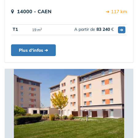
14000 - CAEN
➔ 117 km
T1
A partir de
83 240
€
➔
2
19 m
Plus d'infos ➔