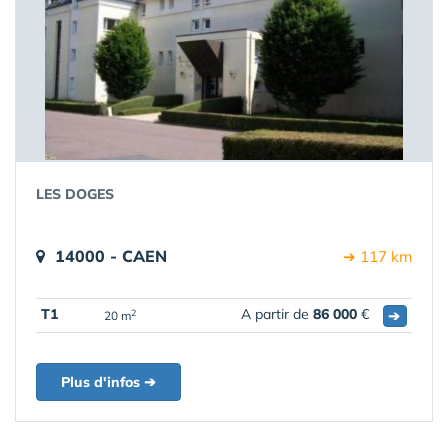
LES DOGES
14000 - CAEN
➔ 117 km
T1
A partir de
86 000
€
➔
2
20 m
Plus d'infos ➔