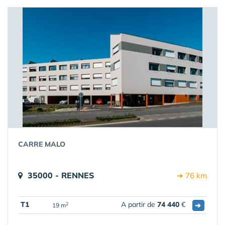
CARRE MALO
35000 - RENNES
➔ 76 km
T1
A partir de
74 440
€
➔
2
19 m