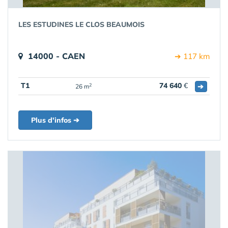
LES ESTUDINES LE CLOS BEAUMOIS
14000 - CAEN
➔ 117 km
T1
74 640
€
➔
2
26 m
Plus d'infos ➔