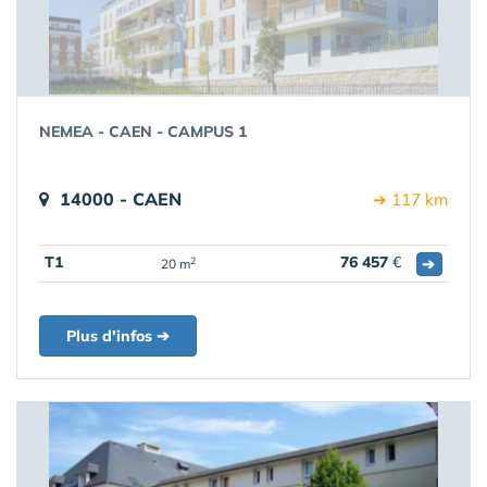
NEMEA - CAEN - CAMPUS 1
14000 - CAEN
➔ 117 km
T1
76 457
€
➔
2
20 m
Plus d'infos ➔