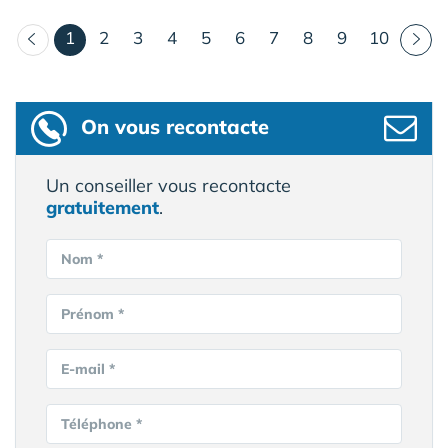
(courant)
1
2
3
4
5
6
7
8
9
10
On vous recontacte
Un conseiller vous recontacte
gratuitement
.
Nom *
Prénom *
E-mail *
Téléphone *