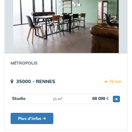
MÉTROPOLIS
35000 - RENNES
➔ 76 km
Studio
68 098
€
➔
2
21 m
Plus d'infos ➔