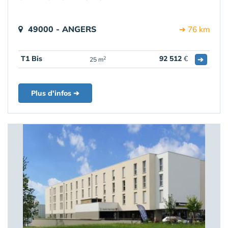
49000 - ANGERS
➔ 76 km
T1 Bis
92 512
€
➔
2
25 m
Plus d'infos ➔