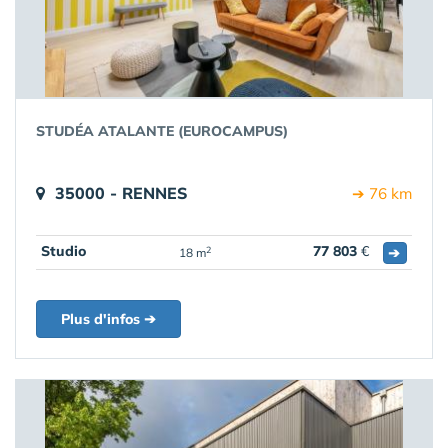
STUDÉA ATALANTE (EUROCAMPUS)
35000 - RENNES
➔ 76 km
Studio
77 803
€
➔
2
18 m
Plus d'infos ➔