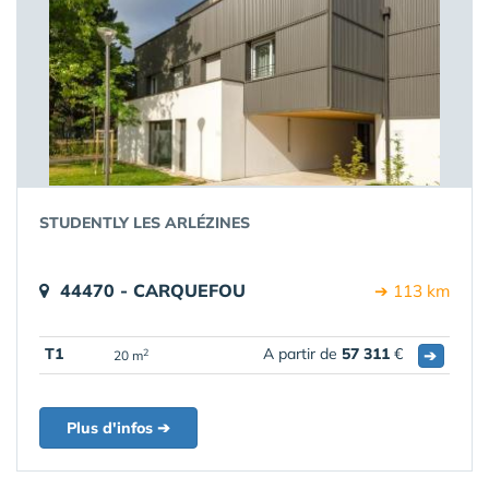
STUDENTLY LES ARLÉZINES
44470 - CARQUEFOU
➔ 113 km
T1
A partir de
57 311
€
➔
2
20 m
Plus d'infos ➔