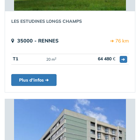
LES ESTUDINES LONGS CHAMPS
35000 - RENNES
➔ 76 km
T1
64 480
€
➔
2
20 m
Plus d'infos ➔