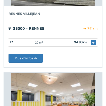
RENNES VILLEJEAN
35000 - RENNES
➔ 76 km
T1
94 932
€
➔
2
20 m
Plus d'infos ➔