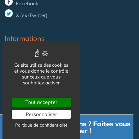
Facebook
X (ex-Twitter)
Informations
Mentions légales
Ce site utilise des cookies
Gestion des cookies
et vous donne le contrôle
sur ceux que vous
CGU
souhaitez activer
Contact
Tout accepter
Personnaliser
Contact
Besoin d'informations ? Faites vous
Politique de confidentialité
accompagner !