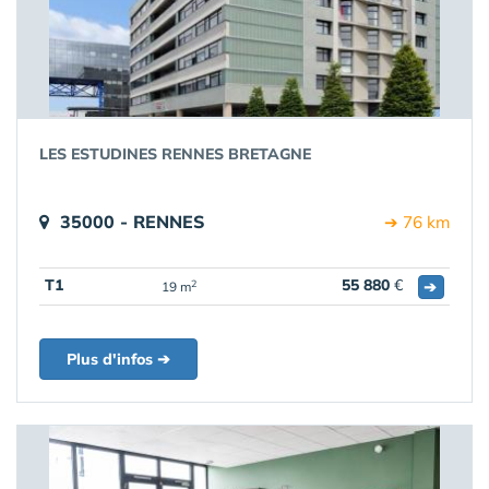
LES ESTUDINES RENNES BRETAGNE
35000 - RENNES
➔ 76 km
T1
55 880
€
➔
2
19 m
Plus d'infos ➔