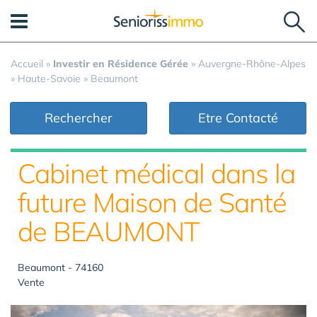
Panneau de gestion des cookies
Accueil
»
Investir en Résidence Gérée
»
Auvergne-Rhône-Alpes
»
Haute-Savoie
»
Beaumont
Rechercher
Etre Contacté
Cabinet médical dans la
future Maison de Santé
de BEAUMONT
Beaumont - 74160
Vente