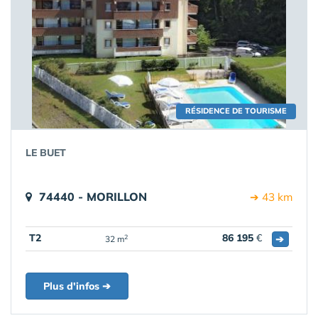
RÉSIDENCE DE TOURISME
LE BUET
74440 - MORILLON
➔ 43 km
T2
86 195
€
➔
2
32 m
Plus d'infos ➔