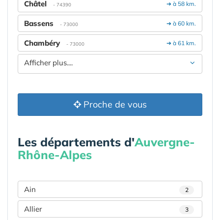
Châtel
➔ à 58 km.
- 74390
Bassens
➔ à 60 km.
- 73000
Chambéry
➔ à 61 km.
- 73000
Afficher plus....
Proche de vous
Les départements d'
Auvergne-
Rhône-Alpes
Ain
2
Allier
3