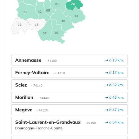
74
01
69
42
63
73
38
15
43
26
07
Annemasse
➔ à 13 km.
- 74100
Ferney-Voltaire
➔ à 17 km.
- 01210
Sciez
➔ à 32 km.
- 74140
Morillon
➔ à 43 km.
- 74440
Megève
➔ à 47 km.
- 74120
Saint-Laurent-en-Grandvaux
➔ à 54 km.
- 39150
Bourgogne-Franche-Comté