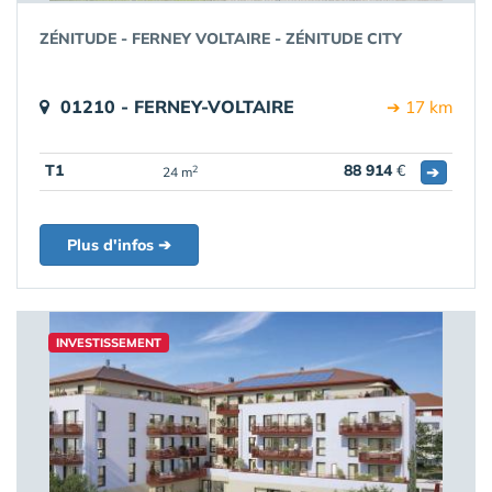
ZÉNITUDE - FERNEY VOLTAIRE - ZÉNITUDE CITY
01210 - FERNEY-VOLTAIRE
➔ 17 km
T1
88 914
€
➔
2
24 m
Plus d'infos ➔
INVESTISSEMENT