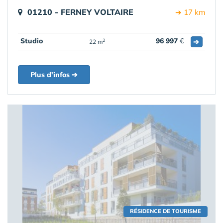
01210 - FERNEY VOLTAIRE
➔ 17 km
Studio
96 997
€
➔
2
22 m
Plus d'infos ➔
RÉSIDENCE DE TOURISME