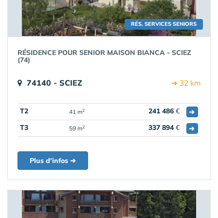
RÉS. SERVICES SENIORS
RÉSIDENCE POUR SENIOR MAISON BIANCA - SCIEZ
(74)
74140 - SCIEZ
➔ 32 km
T2
241 486
€
➔
2
41 m
T3
337 894
€
➔
2
59 m
Plus d'infos ➔