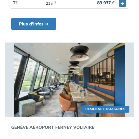
T1
83 937
€
➔
2
21 m
Plus d'infos ➔
RÉSIDENCE D'AFFAIRES
GENÈVE AÉROPORT FERNEY VOLTAIRE