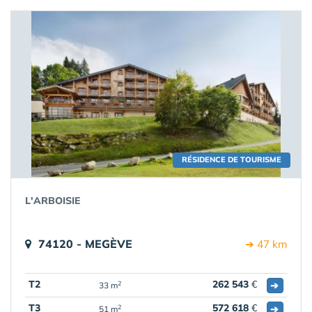
RÉSIDENCE DE TOURISME
L'ARBOISIE
74120 - MEGÈVE
➔ 47 km
T2
262 543
€
➔
2
33 m
T3
572 618
€
➔
2
51 m