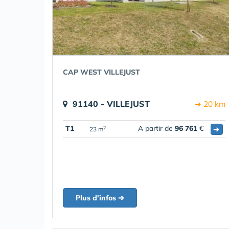
CAP WEST VILLEJUST
91140 - VILLEJUST
➔ 20 km
T1
A partir de
96 761
€
➔
2
23 m
Plus d'infos ➔