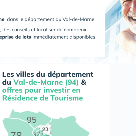
me
dans le département du Val-de-Marne
.
s, des conseils et localiser de nombreux
eprise de lots
immédiatement disponibles
Les villes du département
du
Val-de-Marne (94)
&
offres pour investir en
Résidence de Tourisme
95
93
78
75
92