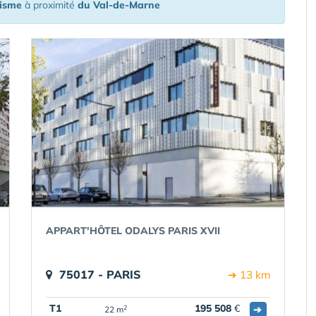
risme
à proximité
du Val-de-Marne
APPART'HÔTEL ODALYS PARIS XVII
75017 - PARIS
➔ 13 km
T1
195 508
€
➔
2
22 m