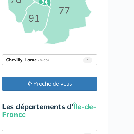
94
77
91
Chevilly-Larue
1
- 94550
Proche de vous
Les départements d'
Île-de-
France