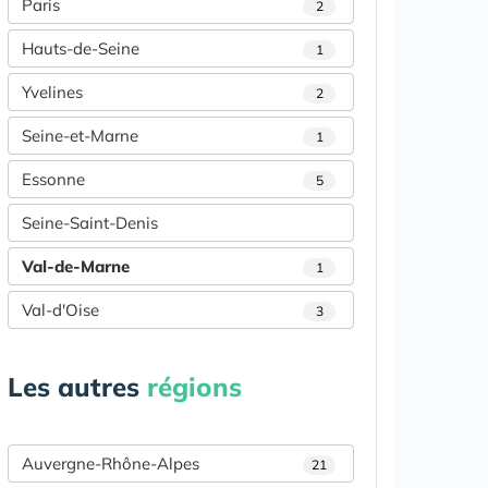
Paris
2
Hauts-de-Seine
1
Yvelines
2
Seine-et-Marne
1
Essonne
5
Seine-Saint-Denis
Val-de-Marne
1
Val-d'Oise
3
Les autres
régions
Auvergne-Rhône-Alpes
21