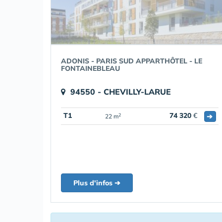
ADONIS - PARIS SUD APPARTHÔTEL - LE
FONTAINEBLEAU
94550 - CHEVILLY-LARUE
T1
74 320
€
➔
2
22 m
Plus d'infos ➔