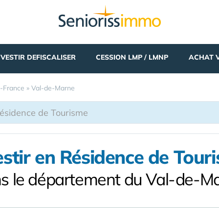
NVESTIR DEFISCALISER
CESSION LMP / LMNP
ACHAT 
e-France
»
Val-de-Marne
estir en Résidence de Tour
s le département du Val-de-M