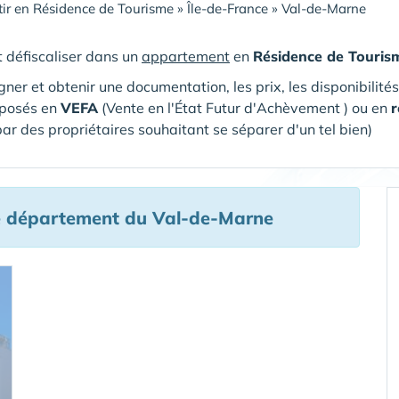
tir en Résidence de Tourisme
»
Île-de-France
»
Val-de-Marne
et défiscaliser dans un
appartement
en
Résidence de Touris
gner et obtenir une documentation, les prix, les disponibilité
oposés en
VEFA
(V
ente en l'État Futur d'Achèvement ) ou en
r
par des propriétaires souhaitant se séparer d'un tel bien)
e département du Val-de-Marne