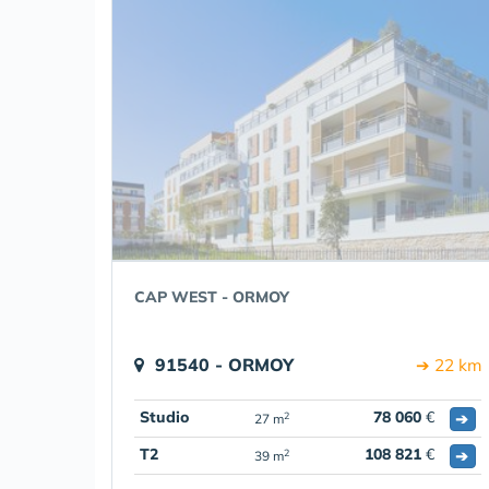
CAP WEST - ORMOY
91540 - ORMOY
➔ 22 km
Studio
78 060
€
➔
2
27 m
T2
108 821
€
➔
2
39 m