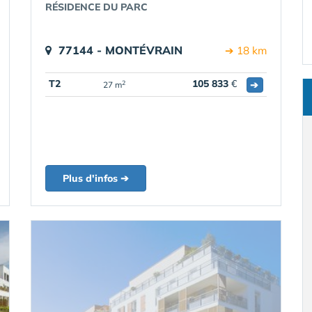
RÉSIDENCE DU PARC
77144 - MONTÉVRAIN
➔ 18 km
T2
105 833
€
➔
2
27 m
Plus d'infos ➔