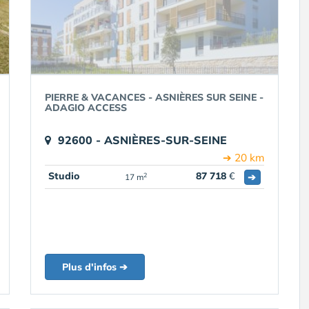
PIERRE & VACANCES - ASNIÈRES SUR SEINE -
ADAGIO ACCESS
92600 - ASNIÈRES-SUR-SEINE
➔ 20 km
Studio
87 718
€
➔
2
17 m
Plus d'infos ➔