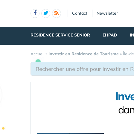
Panneau de gestion des cookies
Contact
Newsletter
RESIDENCE SERVICE SENIOR
EHPAD
I
Accueil
»
Investir en Résidence de Tourisme
»
Île-d
Inv
dan