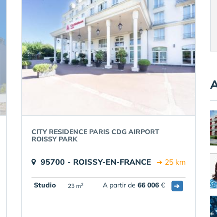
A
CITY RESIDENCE PARIS CDG AIRPORT
ROISSY PARK
95700 - ROISSY-EN-FRANCE
➔ 25 km
Studio
A partir de
66 006
€
➔
2
23 m