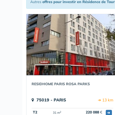
Autres
offres pour investir en Résidence de Tou
RESIDHOME PARIS ROSA PARKS
75019 - PARIS
➔ 13 km
T2
220 088
€
➔
2
31 m