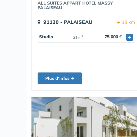
ALL SUITES APPART HOTEL MASSY
PALAISEAU
91120 - PALAISEAU
➔ 18 km
Studio
75 000
€
➔
2
21 m
Plus d'infos ➔